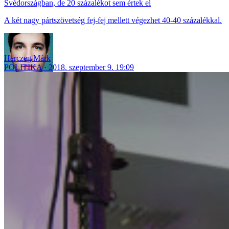
Svédországban, de 20 százalékot sem értek el
A két nagy pártszövetség fej-fej mellett végezhet 40-40 százalékkal.
Herczeg Márk
POLITIKA
2018. szeptember 9. 19:09