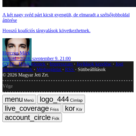
A két nagy svéd párt kicsit gyengült, de elmaradt a szélsőjobboldal
áttörése
Hosszú koalíciós tárgyalások következhetnek.
Herczeg Márk
külföld
2018. szeptember 9. 21:00
GYIK
Hibát jelentek
Impresszum
Javítások kezelése
Jogi
dokumentumok
Médiaajánlat
RSS
Sütibeállítások
©
2026
Magyar Jeti Zrt.
Vége
Menü
Címlap
Friss
Kör
Fiók