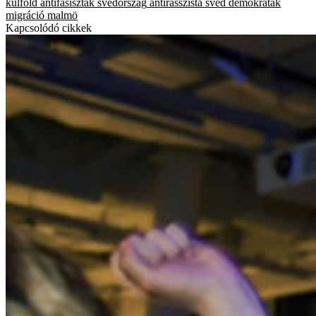
külföld
antifasiszták
svédország
antirasszista
svéd demokraták
migráció
malmö
Kapcsolódó cikkek