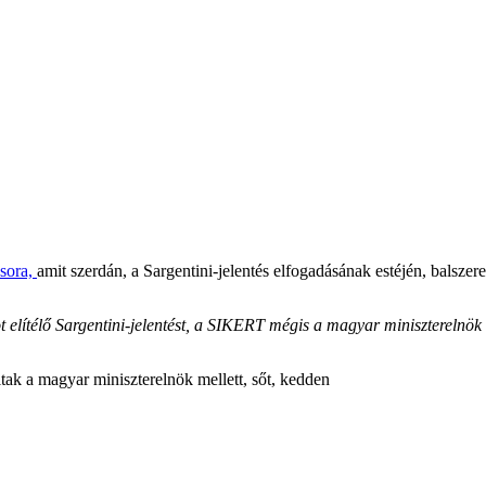
sora,
amit szerdán, a Sargentini-jelentés elfogadásának estéjén, balsz
ítélő Sargentini-jelentést, a SIKERT mégis a magyar miniszterelnök 
lltak a magyar miniszterelnök mellett, sőt, kedden