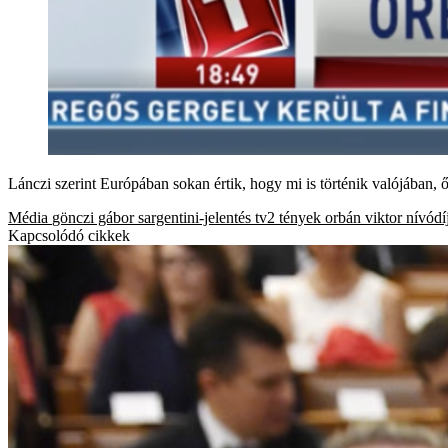
Lánczi szerint Európában sokan értik, hogy mi is történik valójában,
Média
gönczi gábor
sargentini-jelentés
tv2
tények
orbán viktor
nívódí
Kapcsolódó cikkek