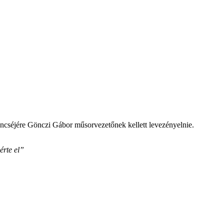
erencséjére Gönczi Gábor műsorvezetőnek kellett levezényelnie.
érte el”