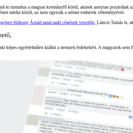
lt ki tumultus a magyar kormányfő körül, akinek annyian posztoltak az o
 német média közöl, az nem egyezik a német emberek véleményével.
, egyben Habony Árpád tanácsadó cégének vezetője,
Lánczi Tamás is, ak
hető,
aki képes egyértelműen kiállni a nemzeti érdekekért. A magyarok sem f