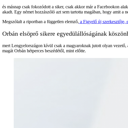
és másnap csak fokozódott a siker, csak akkor már a Facebookon alaku
akadt. Egy német hozzászóló azt sem tartotta magában, hogy amit a
Megszólalt a riportban a független elemző,
a Figyelő új szerkesztője
Orbán elsöprő sikere egyedülállóságának köszön
mert Lengyelországon kívül csak a magyaroknak jutott olyan vezető, 
magát Orbán hétperces beszédétől, mint előtte.