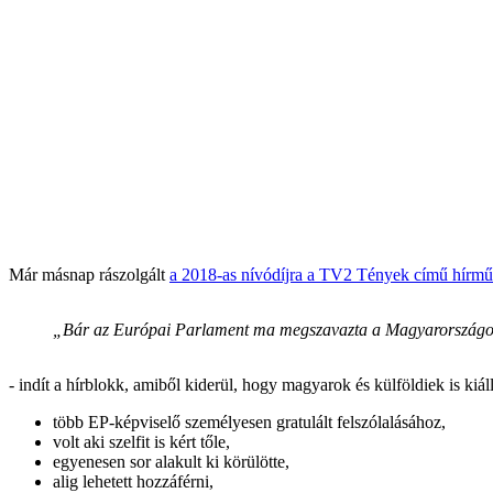
Már másnap rászolgált
a 2018-as nívódíjra a TV2 Tények című hírmű
„Bár az Európai Parlament ma megszavazta a Magyarországot el
- indít a hírblokk, amiből kiderül, hogy magyarok és külföldiek is kiá
több EP-képviselő személyesen gratulált felszólalásához,
volt aki szelfit is kért tőle,
egyenesen sor alakult ki körülötte,
alig lehetett hozzáférni,