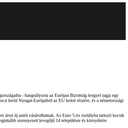
gországaiba - hangsúlyozta az Európai Bizottság lengyel tagja egy
csi kerül Nyugat-Európából az EU keleti részére, és a németországi
s áron új autót vásárolhatnak. Az Euro 5-ös osztályba tartozó kocsik
 leginkább szennyezett levegőjű 14 településre és környékére