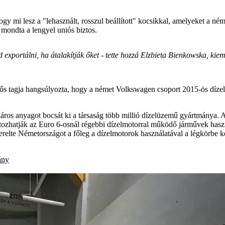
gy mi lesz a "lehasznált, rosszul beállított" kocsikkal, amelyeket a ném
mondta a lengyel uniós biztos.
 exportálni, ha átalakítják őket - tette hozzá Elzbieta Bienkowska, kie
felelős tagja hangsúlyozta, hogy a német Volkswagen csoport 2015-ös díze
áros anyagot bocsát ki a társaság több millió dízelüzemű gyártmánya. 
ozhatják az Euro 6-osnál régebbi dízelmotorral működő járművek haszná
relte Németországot a főleg a dízelmotorok használatával a légkörbe ker
ány