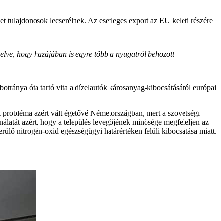
et tulajdonosok lecserélnek. Az esetleges export az EU keleti részére
melve, hogy hazájában is egyre több a nyugatról behozott
lbotránya óta tartó vita a dízelautók károsanyag-kibocsátásáról európai
A probléma azért vált égetővé Németországban, mert a szövetségi
latát azért, hogy a település levegőjének minősége megfeleljen az
ülő nitrogén-oxid egészségügyi határértéken felüli kibocsátása miatt.