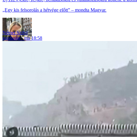
„Egy kis felsorolás a hétvége előtt” – mondta Magyar.
Német Szilvi
gazdaság
ma 18:58