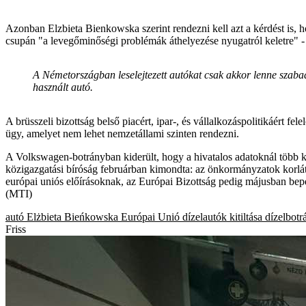
Azonban Elzbieta Bienkowska szerint rendezni kell azt a kérdést is, ho
csupán "a levegőminőségi problémák áthelyezése nyugatról keletre" - 
A Németországban leselejtezett autókat csak akkor lenne szabad
használt autó.
A brüsszeli bizottság belső piacért, ipar-, és vállalkozáspolitikáért 
ügy, amelyet nem lehet nemzetállami szinten rendezni.
A Volkswagen-botrányban kiderült, hogy a hivatalos adatoknál több k
közigazgatási bíróság februárban kimondta: az önkormányzatok korlát
európai uniós előírásoknak, az Európai Bizottság pedig májusban bepe
(MTI)
autó
Elżbieta Bieńkowska
Európai Unió
dízelautók kitiltása
dízelbotr
Friss