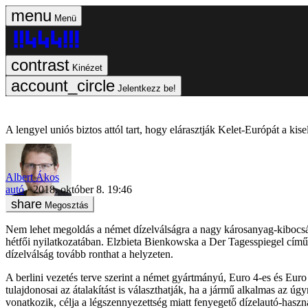
Menü
Kinézet
Jelentkezz be!
A lengyel uniós biztos attól tart, hogy elárasztják Kelet-Európát a kise
Albert Ákos
autó
2018. október 8. 19:46
Megosztás
Nem lehet megoldás a német dízelválságra a nagy károsanyag-kibocsátá
hétfői nyilatkozatában. Elzbieta Bienkowska a Der Tagesspiegel című
dízelválság tovább ronthat a helyzeten.
A berlini vezetés terve szerint a német gyártmányú, Euro 4-es és Eur
tulajdonosai az átalakítást is választhatják, ha a jármű alkalmas az 
vonatkozik, célja a légszennyezettség miatt fenyegető dízelautó-haszn