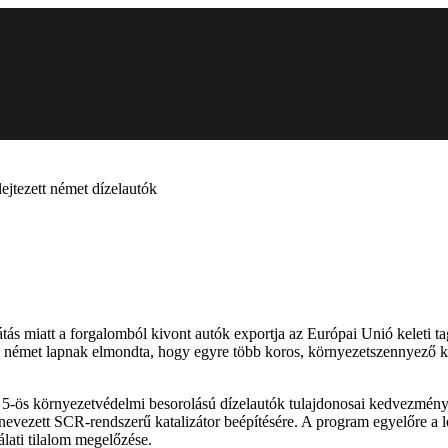
lejtezett német dízelautók
s miatt a forgalomból kivont autók exportja az Európai Unió keleti ta
 német lapnak elmondta, hogy egyre több koros, környezetszennyező ko
o 5-ös környezetvédelmi besorolású dízelautók tulajdonosai kedvezménye
úgynevezett SCR-rendszerű katalizátor beépítésére. A program egyelőre a
álati tilalom megelőzése.