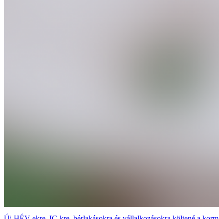
Új HÉV-ekre, IC-kre, bérlakásokra és vállalkozásokra költené a korm