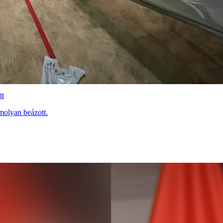
tt
molyan beázott.