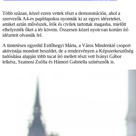
Több százan, közel ezren vettek részt a demonstráción, ahol a
szervezők A4-es papírlapokra nyomták ki az egyes idézeteket,
amiket aztán művészek, írók és civilek tartottak magasba, mielőtt
elhelyezték őket a tér kövein. Összesen közel nyolcvan kortárs író
idézeteit olvasták fel.
A tüntetésen egyedül Erdőhegyi Márta, a Város Mindenkié csoport
aktivistája mondott beszédet, de a rendezvényen a Képszerkesztőség
tudósítása alapján több tucat író mellett részt vett Iványi Gábor
lelkész, Szamosi Zsófia és Hámori Gabriella színésznők is.