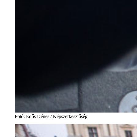
Fotó
:
Edős Dénes / Képszerkesztőség