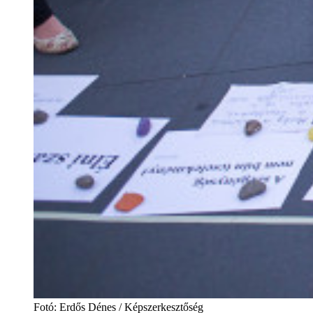
Fotó
:
Erdős Dénes / Képszerkesztőség