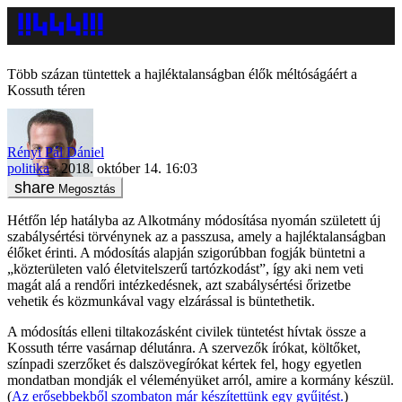
Több százan tüntettek a hajléktalanságban élők méltóságáért a
Kossuth téren
Rényi Pál Dániel
politika
2018. október 14. 16:03
Megosztás
Hétfőn lép hatályba az Alkotmány módosítása nyomán született új
szabálysértési törvénynek az a passzusa, amely a hajléktalanságban
élőket érinti. A módosítás alapján szigorúbban fogják büntetni a
„közterületen való életvitelszerű tartózkodást”, így aki nem veti
magát alá a rendőri intézkedésnek, azt szabálysértési őrizetbe
vehetik és közmunkával vagy elzárással is büntethetik.
A módosítás elleni tiltakozásként civilek tüntetést hívtak össze a
Kossuth térre vasárnap délutánra. A szervezők írókat, költőket,
színpadi szerzőket és dalszövegírókat kértek fel, hogy egyetlen
mondatban mondják el véleményüket arról, amire a kormány készül.
(
Az erősebbekből szombaton már készítettünk egy gyűjtést.
)