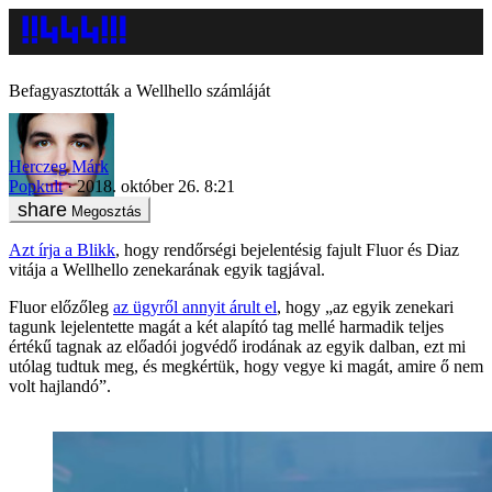
Befagyasztották a Wellhello számláját
Herczeg Márk
Popkult
2018. október 26. 8:21
Megosztás
Azt írja a Blikk
, hogy rendőrségi bejelentésig fajult Fluor és Diaz
vitája a Wellhello zenekarának egyik tagjával.
Fluor előzőleg
az ügyről annyit árult el
, hogy „az egyik zenekari
tagunk lejelentette magát a két alapító tag mellé harmadik teljes
értékű tagnak az előadói jogvédő irodának az egyik dalban, ezt mi
utólag tudtuk meg, és megkértük, hogy vegye ki magát, amire ő nem
volt hajlandó”.