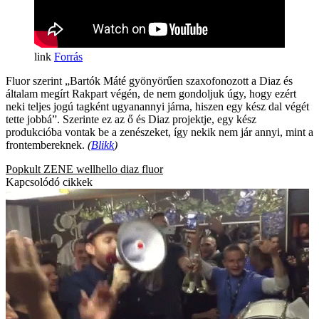
Forrás
Fluor szerint „Bartók Máté gyönyörűen szaxofonozott a Diaz és
általam megírt Rakpart végén, de nem gondoljuk úgy, hogy ezért
neki teljes jogú tagként ugyanannyi járna, hiszen egy kész dal végét
tette jobbá”. Szerinte ez az ő és Diaz projektje, egy kész
produkcióba vontak be a zenészeket, így nekik nem jár annyi, mint a
frontembereknek.
(
Blikk
)
Popkult
ZENE
wellhello
diaz
fluor
Kapcsolódó cikkek