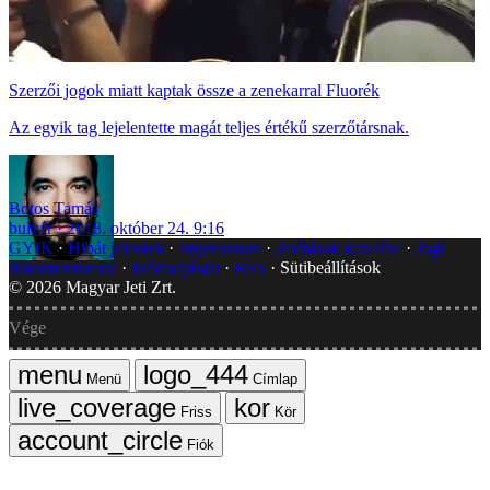
Szerzői jogok miatt kaptak össze a zenekarral Fluorék
Az egyik tag lejelentette magát teljes értékű szerzőtársnak.
Botos Tamás
bulvár
2018. október 24. 9:16
GYIK
Hibát jelentek
Impresszum
Javítások kezelése
Jogi
dokumentumok
Médiaajánlat
RSS
Sütibeállítások
©
2026
Magyar Jeti Zrt.
Vége
Menü
Címlap
Friss
Kör
Fiók