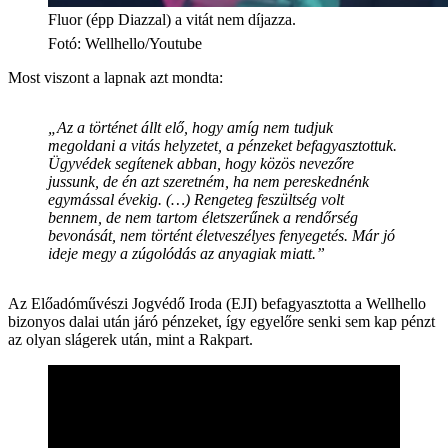
Fluor (épp Diazzal) a vitát nem díjazza.
Fotó
:
Wellhello/Youtube
Most viszont a lapnak azt mondta:
„Az a történet állt elő, hogy amíg nem tudjuk
megoldani a vitás helyzetet, a pénzeket befagyasztottuk.
Ügyvédek segítenek abban, hogy közös nevezőre
jussunk, de én azt szeretném, ha nem pereskednénk
egymással évekig. (…) Rengeteg feszültség volt
bennem, de nem tartom életszerűnek a rendőrség
bevonását, nem történt életveszélyes fenyegetés. Már jó
ideje megy a zúgolódás az anyagiak miatt.”
Az Előadóművészi Jogvédő Iroda (EJI) befagyasztotta a Wellhello
bizonyos dalai után járó pénzeket, így egyelőre senki sem kap pénzt
az olyan slágerek után, mint a Rakpart.