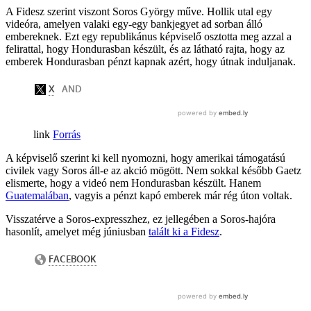
A Fidesz szerint viszont Soros György műve. Hollik utal egy
videóra, amelyen valaki egy-egy bankjegyet ad sorban álló
embereknek. Ezt egy republikánus képviselő osztotta meg azzal a
felirattal, hogy Hondurasban készült, és az látható rajta, hogy az
emberek Hondurasban pénzt kapnak azért, hogy útnak induljanak.
Forrás
A képviselő szerint ki kell nyomozni, hogy amerikai támogatású
civilek vagy Soros áll-e az akció mögött. Nem sokkal később Gaetz
elismerte, hogy a videó nem Hondurasban készült. Hanem
Guatemalában
, vagyis a pénzt kapó emberek már rég úton voltak.
Visszatérve a Soros-expresszhez, ez jellegében a Soros-hajóra
hasonlít, amelyet még júniusban
talált ki a Fidesz
.