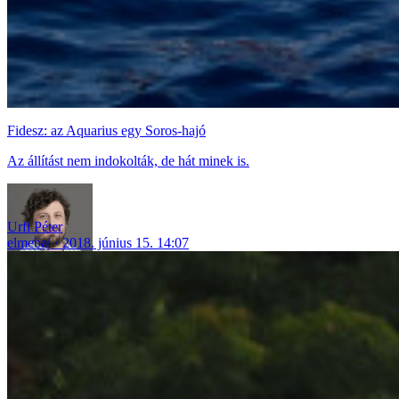
Fidesz: az Aquarius egy Soros-hajó
Az állítást nem indokolták, de hát minek is.
Urfi Péter
elmebaj
2018. június 15. 14:07