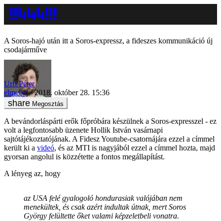
A Soros-hajó után itt a Soros-expressz, a fideszes kommunikáció új
csodajárműve
Urfi Péter
elmebaj
2018. október 28. 15:36
Megosztás
A bevándorláspárti erők főpróbára készülnek a Soros-expresszel - ez
volt a legfontosabb üzenete Hollik István vasárnapi
sajtótájékoztatójának. A Fidesz Youtube-csatornájára ezzel a címmel
került ki a
videó
, és az MTI is nagyjából ezzel a címmel hozta, majd
gyorsan angolul is közzétette a fontos megállapítást.
A lényeg az, hogy
az USA felé gyalogoló hondurasiak valójában nem
menekültek, és csak azért indultak útnak, mert Soros
György felültette őket valami képzeletbeli vonatra.