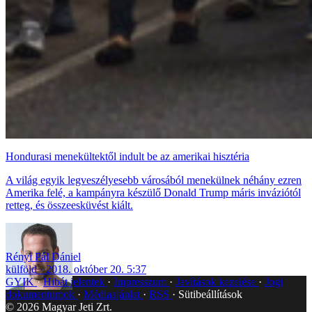
Hondurasi menekültektől indult be az amerikai hisztéria
A világ egyik legveszélyesebb városából menekülnek néhány ezren
Amerika felé, a kampányra készülő Donald Trump máris inváziótól
retteg, és összeesküvést kiált.
Rényi Pál Dániel
külföld
2018. október 20. 5:37
GYIK
Hibát jelentek
Impresszum
Javítások kezelése
Jogi
dokumentumok
Médiaajánlat
RSS
Sütibeállítások
©
2026
Magyar Jeti Zrt.