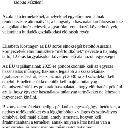
szabad készíteni.
Azoknál a termékeknél, amelyeknél egyelőre nem állnak
rendelkezésre alternatívák, a hangsúly a használat korlátozásán lesz
a tagállami intézkedések, a gyártókra vonatkozó követelmények,
valamint a hulladékgazdálkodási előírások révén.
Elisabeth Köstinger, az EU soros elnökségét betöltő Ausztria
környezetvédelmi minisztere "mérföldkőnek" nevezte a hajnalig
tartó, 12 órás tárgyalásokat követően tető alá hozott egyezséget.
Az EU tagállamainak 2025-re gondoskodniuk kell az egyszer
használatos műanyag flakonok legalább 25 százalékának
újrahasznosításáról, és ezt az arányt 2030-ra 30 százalékra kell
emelni. Emellett csökkenteniük kell majd a műanyag
élelmiszertárolók és poharak használatát, ahogy előírhatják például
azt is, hogy egyszer használatos műanyag termékeket ne lehessen
ingyenesen kínálni.
Bizonyos termékeket pedig - például az egészségügyi betéteket, a
nedves törlőkendőket és a léggömböket - világos és szabványos
címkével kell majd ellátni, amely ismerteti, hogyan kell
ártalmatlanítani a terméket, annak milyen káros hatása van a
környezetre, és hogy mennyi műanyagot tartalmaz.