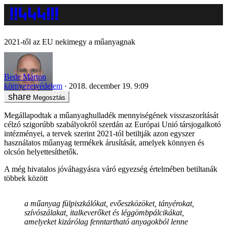
2021-től az EU nekimegy a műanyagnak
Bede Márton
környezetvédelem
2018. december 19. 9:09
Megosztás
Megállapodtak a műanyaghulladék mennyiségének visszaszorítását
célzó szigorúbb szabályokról szerdán az Európai Unió társjogalkotó
intézményei, a tervek szerint 2021-tól betiltják azon egyszer
használatos műanyag termékek árusítását, amelyek könnyen és
olcsón helyettesíthetők.
A még hivatalos jóváhagyásra váró egyezség értelmében betiltanák
többek között
a műanyag fülpiszkálókat, evőeszközöket, tányérokat,
szívószálakat, italkeverőket és léggömbpálcikákat,
amelyeket kizárólag fenntartható anyagokból lenne