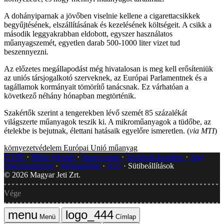
A dohányiparnak a jövőben viselnie kellene a cigarettacsikkek
begyűjtésének, elszállításának és kezelésének költségeit. A csikk a
második leggyakrabban eldobott, egyszer használatos
műanyagszemét, egyetlen darab 500-1000 liter vizet tud
beszennyezni.
Az előzetes megállapodást még hivatalosan is meg kell erősíteniük
az uniós társjogalkotó szerveknek, az Európai Parlamentnek és a
tagállamok kormányait tömörítő tanácsnak. Ez várhatóan a
következő néhány hónapban megtörténik.
Szakértők szerint a tengerekben lévő szemét 85 százalékát
világszerte műanyagok teszik ki. A mikroműanyagok a tüdőbe, az
ételekbe is bejutnak, élettani hatásaik egyelőre ismeretlen. (
via MTI
)
környezetvédelem
Európai Unió
műanyag
GYIK
Hibát jelentek
Impresszum
Javítások kezelése
Jogi
dokumentumok
Médiaajánlat
RSS
Sütibeállítások
©
2026
Magyar Jeti Zrt.
Vége
Menü
Címlap