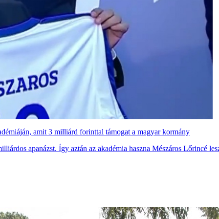
émiáján, amit 3 milliárd forinttal támogat a magyar kormány
lliárdos apanázst. Így aztán az akadémia haszna Mészáros Lőrincé les