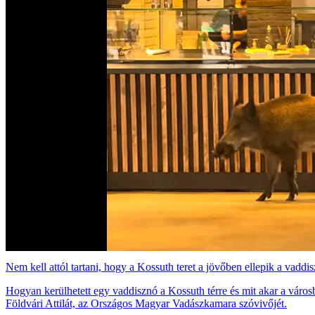
Nem kell attól tartani, hogy a Kossuth teret a jövőben ellepik a vadd
Hogyan kerülhetett egy vaddisznó a Kossuth térre és mit akar a város
Földvári Attilát, az Országos Magyar Vadászkamara szóvivőjét.