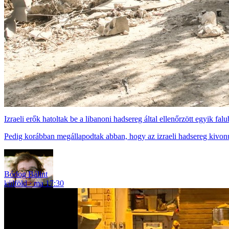
Izraeli erők hatoltak be a libanoni hadsereg által ellenőrzött egyik falu
Pedig korábban megállapodtak abban, hogy az izraeli hadsereg kivonu
Bódog Bálint
külföld
ma 17:30