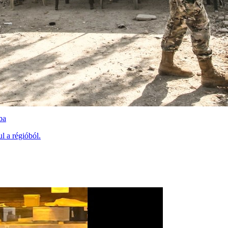
ba
l a régióból.