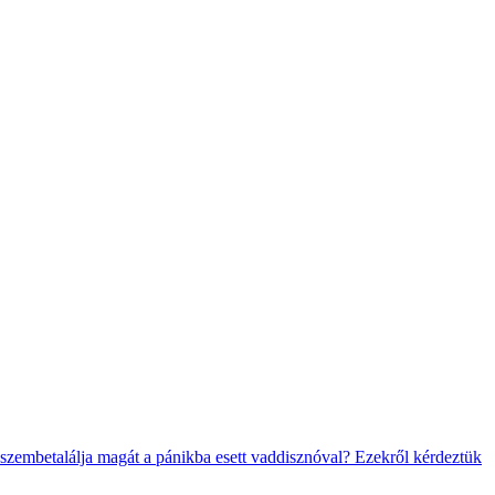
 szembetalálja magát a pánikba esett vaddisznóval? Ezekről kérdeztük