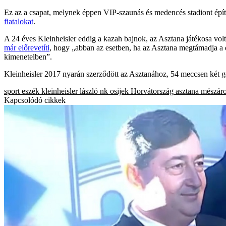
Ez az a csapat, melynek éppen VIP-szaunás és medencés stadiont épít
fiatalokat
.
A 24 éves Kleinheisler eddig a kazah bajnok, az Asztana játékosa volt
már előrevetíti
, hogy „abban az esetben, ha az Asztana megtámadja a d
kimenetelben”.
Kleinheisler 2017 nyarán szerződött az Asztanához, 54 meccsen két gól
sport
eszék
kleinheisler lászló
nk osijek
Horvátország
asztana
mészáro
Kapcsolódó cikkek