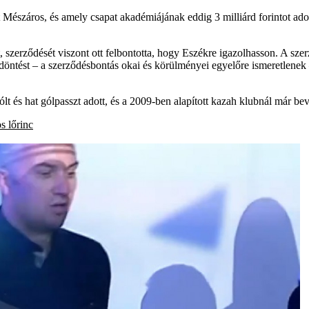
 Mészáros, és amely csapat akadémiájának eddig 3 milliárd forintot ad
, szerződését viszont ott felbontotta, hogy Eszékre igazolhasson. A sze
öntést – a szerződésbontás okai és körülményei egyelőre ismeretlenek 
t és hat gólpasszt adott, és a 2009-ben alapított kazah klubnál már be
s lőrinc