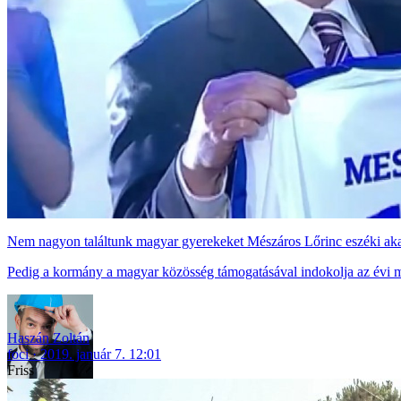
Nem nagyon találtunk magyar gyerekeket Mészáros Lőrinc eszéki akad
Pedig a kormány a magyar közösség támogatásával indokolja az évi mi
Haszán Zoltán
foci
2019. január 7. 12:01
Friss