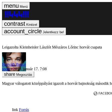
Menü
Kinézet
Jelentkezz be!
Leigazolta Kleinheisler Lászlót Mészáros Lőrinc horvát csapata
Horváth Bence
sport
2019. január 17. 7:08
Megosztás
Magyar válogatott középpályást igazolt a horvát bajnokság második h
Forrás