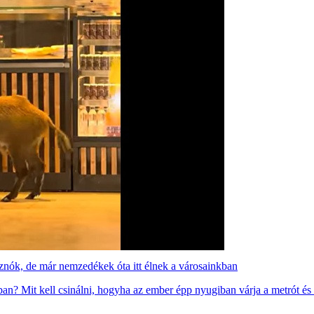
isznók, de már nemzedékek óta itt élnek a városainkban
ban? Mit kell csinálni, hogyha az ember épp nyugiban várja a metrót és