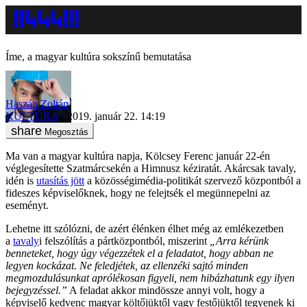
Íme, a magyar kultúra sokszínű bemutatása
Haszán Zoltán
KULTÚRA
2019. január 22. 14:19
Megosztás
Ma van a magyar kultúra napja, Kölcsey Ferenc január 22-én
véglegesítette Szatmárcsekén a Himnusz kéziratát. Akárcsak tavaly,
idén is
utasítás jött
a közösségimédia-politikát szervező központból a
fideszes képviselőknek, hogy ne felejtsék el megünnepelni az
eseményt.
Lehetne itt szólózni, de azért élénken élhet még az emlékezetben
a
tavaly
i felszólítás a pártközpontból, miszerint
„Arra kérünk
benneteket, hogy úgy végezzétek el a feladatot, hogy abban ne
legyen kockázat. Ne feledjétek, az ellenzéki sajtó minden
megmozdulásunkat aprólékosan figyeli, nem hibázhatunk egy ilyen
bejegyzéssel.”
A feladat akkor mindössze annyi volt, hogy a
képviselő kedvenc magyar költőjüktől vagy festőjüktől tegyenek ki