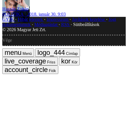
Haszán Zoltán
POLITIKA
2018. január 30. 9:03
GYIK
Hibát jelentek
Impresszum
Javítások kezelése
Jogi
dokumentumok
Médiaajánlat
RSS
Sütibeállítások
©
2026
Magyar Jeti Zrt.
Vége
Menü
Címlap
Friss
Kör
Fiók