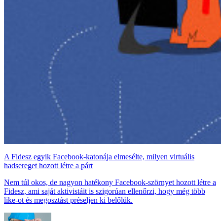
A Fidesz egyik Facebook-katonája elmesélte, milyen virtuális
hadsereget hozott létre a párt
Nem túl okos, de nagyon hatékony Facebook-szörnyet hozott létre a
Fidesz, ami saját aktivistáit is szigorúan ellenőrzi, hogy még több
like-ot és megosztást préseljen ki belőlük.