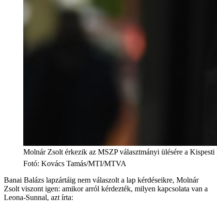
Molnár Zsolt érkezik az MSZP választmányi ülésére a Kispesti
Fotó
:
Kovács Tamás/MTI/MTVA
Banai Balázs lapzártáig nem válaszolt a lap kérdéseikre, Molnár
Zsolt viszont igen: amikor arról kérdezték, milyen kapcsolata van a
Leona-Sunnal, azt írta: