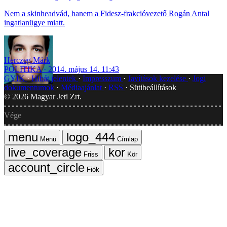
Nem a skinheadvád, hanem a Fidesz-frakcióvezető Rogán Antal
ingatlanügye miatt.
Herczeg Márk
POLITIKA
2014. május 14. 11:43
GYIK
Hibát jelentek
Impresszum
Javítások kezelése
Jogi
dokumentumok
Médiaajánlat
RSS
Sütibeállítások
©
2026
Magyar Jeti Zrt.
Vége
Menü
Címlap
Friss
Kör
Fiók