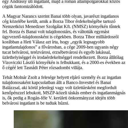
egy Andrássy úti ingatlant, majd a román állampolgárokkal közös
cégük fantomizálódott.
A Magyar Narancs szerint Banai több olyan, javarészt ingatlanos
cég közelébe került, amik a Borza Tibor érdekeltségébe tartozó
Nemzetközi Menedzser Szolgálat Kft. (NMSZ) környékén tűntek
fel. Borza és Banai volt tulajdonostárs, és váltották egymást
ügyvezető-tulajdonosként is cégekben. Borza Tibor milliárdosról
korábban a Heti Válasz azt írta, hogy „egyik legnagyobb
ingatlantulajdonos” a fővárosban, a cége 2009-ben ugyanis négy
tucat belvárosi, terézvárosi, erzsébetvárosi és egyéb lakással,
üzlethelyiséggel és irodaérdekeltséggel rendelkezett. Borza állítólag
Vizoviczki László környékén is felbukkant, és a 2000-es években az
ő cégéé lett Tasnádi Péter rózsadombi villája.
Tehát Molnár Zsolt a felesége helyett eljáró személy és az ingatlan
tulajdonosaként kapcsolatban állt a Banco-Investtel és Banai
Balázzsal, aki körül jelenlegi vagy volt üzlettársként megfordult
kenőpénzzel lebukott, MSZP-közeli táskás ember és ingatlanmágnás
is, ők pedig a Rogán-féle V. kerületi önkormányzat idején több
belvárosi ingatlant is be tudtak húzni.