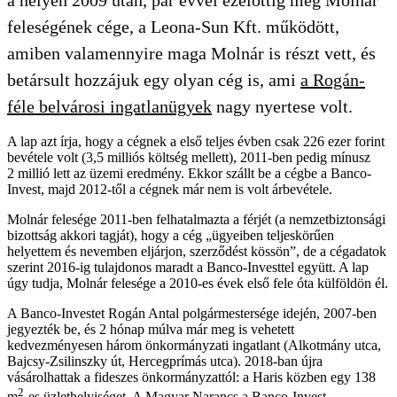
feleségének cége, a Leona-Sun Kft. működött,
amiben valamennyire maga Molnár is részt vett, és
betársult hozzájuk egy olyan cég is, ami
a Rogán-
féle belvárosi ingatlanügyek
nagy nyertese volt.
A lap azt írja, hogy a cégnek a első teljes évben csak 226 ezer forint
bevétele volt (3,5 milliós költség mellett), 2011-ben pedig mínusz
2 millió lett az üzemi eredmény. Ekkor szállt be a cégbe a Banco-
Invest, majd 2012-től a cégnek már nem is volt árbevétele.
Molnár felesége 2011-ben felhatalmazta a férjét (a nemzetbiztonsági
bizottság akkori tagját), hogy a cég „ügyeiben teljeskörűen
helyettem és nevemben eljárjon, szerződést kössön”, de a cégadatok
szerint 2016-ig tulajdonos maradt a Banco-Investtel együtt. A lap
úgy tudja, Molnár felesége a 2010-es évek első fele óta külföldön él.
A Banco-Investet Rogán Antal polgármestersége idején, 2007-ben
jegyezték be, és 2 hónap múlva már meg is vehetett
kedvezményesen három önkormányzati ingatlant (Alkotmány utca,
Bajcsy-Zsilinszky út, Hercegprímás utca). 2018-ban újra
vásárolhattak a fideszes önkormányzattól: a Haris közben egy 138
2
m
-es üzlethelyiséget. A Magyar Narancs a Banco-Invest