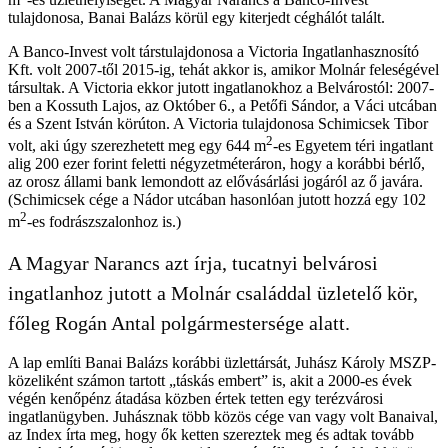
tulajdonosa, Banai Balázs körül egy kiterjedt céghálót talált.
A Banco-Invest volt társtulajdonosa a Victoria Ingatlanhasznosító
Kft. volt 2007-től 2015-ig, tehát akkor is, amikor Molnár feleségével
társultak. A Victoria ekkor jutott ingatlanokhoz a Belvárostól: 2007-
ben a Kossuth Lajos, az Október 6., a Petőfi Sándor, a Váci utcában
és a Szent István körúton. A Victoria tulajdonosa Schimicsek Tibor
2
volt, aki úgy szerezhetett meg egy 644 m
-es Egyetem téri ingatlant
alig 200 ezer forint feletti négyzetméteráron, hogy a korábbi bérlő,
az orosz állami bank lemondott az elővásárlási jogáról az ő javára.
(Schimicsek cége a Nádor utcában hasonlóan jutott hozzá egy 102
2
m
-es fodrászszalonhoz is.)
A Magyar Narancs azt írja, tucatnyi belvárosi
ingatlanhoz jutott a Molnár családdal üzletelő kör,
főleg Rogán Antal polgármestersége alatt.
A lap említi Banai Balázs korábbi üzlettársát, Juhász Károly MSZP-
közeliként számon tartott „táskás embert” is, akit a 2000-es évek
végén kenőpénz átadása közben értek tetten egy terézvárosi
ingatlanügyben. Juhásznak több közös cége van vagy volt Banaival,
az Index írta meg, hogy ők ketten szereztek meg és adtak tovább