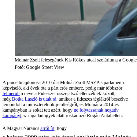
Molnár Zsolt feleségének Kis Rókus utcai szoláriuma a Google
Fotó
:
Google Street View
A pince tulajdonosa 2010 óta Molnár Zsolt MSZP-s parlamenti
képviselő, aki évek óta a párt erős embere, pedig már többször
felmerült
a neve a Fidesszel összejátszó ellenzékiek között,
még
Botka László is utalt rá
, amikor a fideszes téglákról beszélve
lemondott a miniszterelnök-jelöltségről, és Molnár a 2014-es
kampányban is sokat tett azért, hogy
ne folytassanak negatív
kampányt
az ingatlanügyek alatt roskadozó Rogán Antal ellen.
A Magyar Narancs
arról írt
, hogy
a helyen 2009 után, pár évvel ezelőttig még Molnár