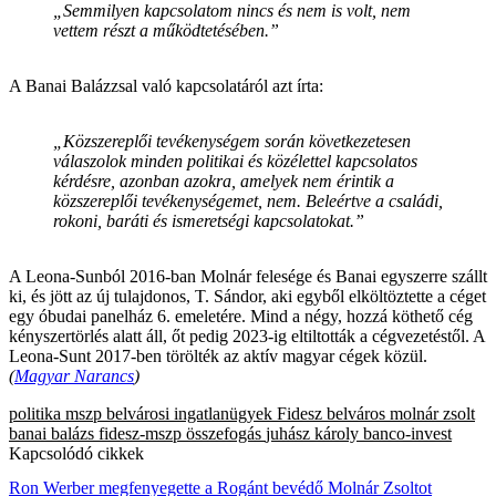
„Semmilyen kapcsolatom nincs és nem is volt, nem
vettem részt a működtetésében.”
A Banai Balázzsal való kapcsolatáról azt írta:
„Közszereplői tevékenységem során következetesen
válaszolok minden politikai és közélettel kapcsolatos
kérdésre, azonban azokra, amelyek nem érintik a
közszereplői tevékenységemet, nem. Beleértve a családi,
rokoni, baráti és ismeretségi kapcsolatokat.”
A Leona-Sunból 2016-ban Molnár felesége és Banai egyszerre szállt
ki, és jött az új tulajdonos, T. Sándor, aki egyből elköltöztette a céget
egy óbudai panelház 6. emeletére. Mind a négy, hozzá köthető cég
kényszertörlés alatt áll, őt pedig 2023-ig eltiltották a cégvezetéstől. A
Leona-Sunt 2017-ben törölték az aktív magyar cégek közül.
(
Magyar Narancs
)
politika
mszp
belvárosi ingatlanügyek
Fidesz
belváros
molnár zsolt
banai balázs
fidesz-mszp összefogás
juhász károly
banco-invest
Kapcsolódó cikkek
Ron Werber megfenyegette a Rogánt bevédő Molnár Zsoltot