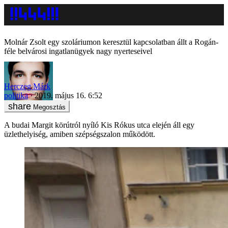
Molnár Zsolt egy szoláriumon keresztül kapcsolatban állt a Rogán-
féle belvárosi ingatlanügyek nagy nyerteseivel
Herczeg Márk
politika
2019. május 16. 6:52
Megosztás
A budai Margit körútról nyíló Kis Rókus utca elején áll egy
üzlethelyiség, amiben szépségszalon működött.