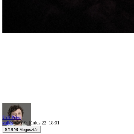
„Bevitt a szobába, és azt mondta, hogy ez most jó lesz”
Urfi Péter
vallás
2019. június 22. 18:01
Megosztás