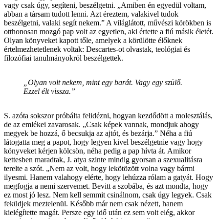
vagy csak úgy, segíteni, beszélgetni. „Amiben én egyedül voltam,
abban a társam tudott lenni. Azt éreztem, valakivel tudok
beszélgetni, valaki segít nekem.” A világlátott, művészi körökben is
otthonosan mozgó pap volt az egyetlen, aki értette a fiú másik életét.
Olyan könyveket kapott tőle, amelyek a körülötte élőknek
értelmezhetetlenek voltak: Descartes-ot olvastak, teológiai és
filozófiai tanulmányokról beszélgettek.
„Olyan volt nekem, mint egy barát. Vagy egy szülő.
Ezzel élt vissza.”
S. azóta sokszor próbálta felidézni, hogyan kezdődött a molesztálás,
de az emlékei zavarosak. „Csak képek vannak, mondjuk ahogy
megyek be hozzá, ő becsukja az ajtót, és bezárja.” Néha a fiú
látogatta meg a papot, hogy legyen kivel beszélgetnie vagy hogy
könyveket kérjen kölcsön, néha pedig a pap hívta át. Amikor
kettesben maradtak, J. atya szinte mindig gyorsan a szexualitásra
terelte a szót. „Nem az volt, hogy lekötözött volna vagy bármi
ilyesmi. Hanem valahogy elérte, hogy lehúzza rólam a gatyát. Hogy
megfogja a nemi szervemet. Bevitt a szobába, és azt mondta, hogy
ez most jó lesz. Nem kell semmit csinálnom, csak úgy legyek. Csak
feküdjek meztelenül. Később már nem csak nézett, hanem
kielégítette magát. Persze egy idő után ez sem volt elég, akkor