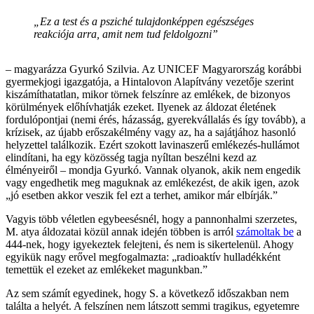
„Ez a test és a psziché tulajdonképpen egészséges
reakciója arra, amit nem tud feldolgozni”
– magyarázza Gyurkó Szilvia. Az UNICEF Magyarország korábbi
gyermekjogi igazgatója, a Hintalovon Alapítvány vezetője szerint
kiszámíthatatlan, mikor törnek felszínre az emlékek, de bizonyos
körülmények előhívhatják ezeket. Ilyenek az áldozat életének
fordulópontjai (nemi érés, házasság, gyerekvállalás és így tovább), a
krízisek, az újabb erőszakélmény vagy az, ha a sajátjához hasonló
helyzettel találkozik. Ezért szokott lavinaszerű emlékezés-hullámot
elindítani, ha egy közösség tagja nyíltan beszélni kezd az
élményeiről – mondja Gyurkó. Vannak olyanok, akik nem engedik
vagy engedhetik meg maguknak az emlékezést, de akik igen, azok
„jó esetben akkor veszik fel ezt a terhet, amikor már elbírják.”
Vagyis több véletlen egybeesésnél, hogy a pannonhalmi szerzetes,
M. atya áldozatai közül annak idején többen is arról
számoltak be
a
444-nek, hogy igyekeztek felejteni, és nem is sikertelenül. Ahogy
egyikük nagy erővel megfogalmazta: „radioaktív hulladékként
temettük el ezeket az emlékeket magunkban.”
Az sem számít egyedinek, hogy S. a következő időszakban nem
találta a helyét. A felszínen nem látszott semmi tragikus, egyetemre