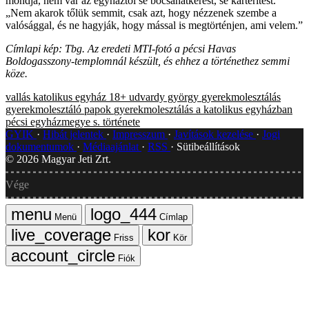
mondja, nem vár az egyháztól se bocsánatkérést, se kártérítést.
„Nem akarok tőlük semmit, csak azt, hogy nézzenek szembe a
valósággal, és ne hagyják, hogy mással is megtörténjen, ami velem.”
Címlapi kép: Tbg. Az eredeti MTI-fotó a pécsi Havas
Boldogasszony-templomnál készült, és ehhez a történethez semmi
köze.
vallás
katolikus egyház
18+
udvardy györgy
gyerekmolesztálás
gyerekmolesztáló papok
gyerekmolesztálás a katolikus egyházban
pécsi egyházmegye
s. története
GYIK
Hibát jelentek
Impresszum
Javítások kezelése
Jogi
dokumentumok
Médiaajánlat
RSS
Sütibeállítások
©
2026
Magyar Jeti Zrt.
Vége
Menü
Címlap
Friss
Kör
Fiók