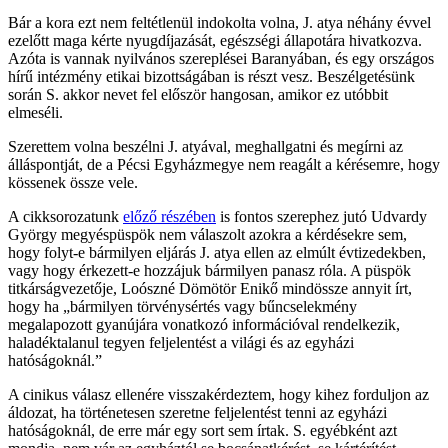
Bár a kora ezt nem feltétlenül indokolta volna, J. atya néhány évvel
ezelőtt maga kérte nyugdíjazását, egészségi állapotára hivatkozva.
Azóta is vannak nyilvános szereplései Baranyában, és egy országos
hírű intézmény etikai bizottságában is részt vesz. Beszélgetésünk
során S. akkor nevet fel először hangosan, amikor ez utóbbit
elmeséli.
Szerettem volna beszélni J. atyával, meghallgatni és megírni az
álláspontját, de a Pécsi Egyházmegye nem reagált a kérésemre, hogy
kössenek össze vele.
A cikksorozatunk
előző részében
is fontos szerephez jutó Udvardy
György megyéspüspök nem válaszolt azokra a kérdésekre sem,
hogy folyt-e bármilyen eljárás J. atya ellen az elmúlt évtizedekben,
vagy hogy érkezett-e hozzájuk bármilyen panasz róla. A püspök
titkárságvezetője, Loószné Dömötör Enikő mindössze annyit írt,
hogy ha „bármilyen törvénysértés vagy bűncselekmény
megalapozott gyanújára vonatkozó információval rendelkezik,
haladéktalanul tegyen feljelentést a világi és az egyházi
hatóságoknál.”
A cinikus válasz ellenére visszakérdeztem, hogy kihez forduljon az
áldozat, ha történetesen szeretne feljelentést tenni az egyházi
hatóságoknál, de erre már egy sort sem írtak. S. egyébként azt