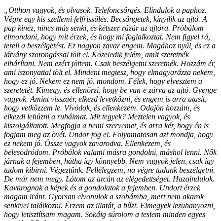
„Otthon vagyok, és olvasok. Telefoncsörgés. Elindulok a paphoz.
Végre egy kis szellemi felfrissülés. Becsöngetek, kinyílik az ajtó. A
pap kinéz, nincs más senki, és kétszer rázár az ajtóra. Próbálom
elmondani, hogy mit érzek, és hogy mi foglalkoztat. Nem figyel rá,
tereli a beszélgetést. Ez nagyon zavar engem. Magához nyúl, és ez a
látvány szorongással tölt el. Közeledik felém, amit szeretn
ék
elhárítani. Nem ezért jöttem. Csak beszélgetni szeretnék. Hozzám ér,
ami iszonyattal tölt el. Mindent megtesz, hogy elmagyarázza nekem,
hogy ez jó. Nekem ez nem jó, mondom. Félek, hogy elvesztem a
szeretetét. Kimegy, és ellenőrzi, hogy be van-e zárva az ajtó. Gyenge
vagyok. Amint visszaér, elkezd levetkőzni, és engem is arra utasít,
hogy vetkőzzem le. Vívódok, és ellenkezem. Odajön hozzám, és
elkezdi lehúzni a ruháimat. Mit tegyek? Meztelen vagyok, és
kiszolgáltatott. Megfogja a nemi szervemet, és arra kér, hogy én is
fogjam meg az övét. Undor fog el. Folyamatosan azt mondja, hogy
ez nekem jó. Össze vagyok zavarodva. Ellenkezem, és
belesodródom. Próbálok valami másra gondolni, máshol lenni. Nők
járnak a fejemben, hátha így könnyebb. Nem vagyok jelen, csak így
tudom kibírni. Végeztünk. Fellélegzem, na végre tudunk beszélgetni.
De már nem megy. Látom az arcán az elégedettséget. Hazaindulok.
Kavarognak a képek és a gondolatok a fejemben. Undort érzek
magam iránt. Gyorsan elvonulok a szobámba, mert nem akarok
senkivel találkozni. Érzem az illatát, a bűzt. Elmegyek lezuhanyozni,
hogy letisztítsam magam. Sokáig súrolom a testem minden egyes