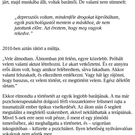
járt, majd munkába állt, voltak barátnői. De valami nem stimmelt:
„depressziós voltam, mindenféle drogokat kipróbáltam,
egyik pszichológustól mentem a másikhoz, de nem
jutottunk előre. Azt éreztem, hogy meg vagyok
rekedve.”
2010-ben aztán rátört a múltja.
„Vele álmodtam. Álmomban jött felém, egyre közelebb. Próbált
velem valami aktust létrehozni. Le akart vetkőztetni. És ez annyira
erős álom volt, hogy amikor felébredtem, sírva fakadtam. Akkor
valami felszakadt, és elkezdtem emlékezni. Vagy hát így rájönni,
hogy basszus, ez velem történt, ez megtörtént velem. Egész délelőtt
sírtam.”
Ekkor elmondta a történetét az egyik legjobb barátjának. A ma már
pszichoterapeutaként dolgozó férfi visszatekintve felismeri rajta a
traumatizált ember tipikus viselkedését. Az álom után ő segített
megtalálni a megfelelő szakembert, akivel nekiláthattak a terápiának.
Mivel S-nek erre nem volt pénze, ő ment el egy jómódú
ismerőséhez, aki meghallgatta a történetet, és – szigorúan
inkognitóban – kifizette a pszichiátert. Ilyen lehetőség nyilvánvalóan
sokaknak nem adatik meg.