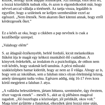
közlök, nehogy azok alapján felismerjék. Azt mondja, ettől nem fél,
a hozzá közelállók tudnak róla, és azon is elgondolkodott már, hogy
névvel-arccal vállalja a történetét. Az tartja vissza, legalább is
egyelőre, hogy a szüleinek ne kelljen szembesülnie ezzel az
egésszel. „Nem értenék. Nem akarom őket kitenni annak, hogy erről
kérdezgessék őket.”
Ez a kérés az oka, hogy a cikkben a pap nevének is csak a
kezdőbetűje szerepel.
„Valahogy elérte”
S. az átlagnál érzékenyebb, befelé forduló, kicsit melankolikus
fiúként írja le magát egy kétkezi munkából élő családban. A
könyvek érdekelték, az irodalom és a pszichológia, de otthon nem
volt kérdés, hogy szakmát kell tanulnia. A pécsi műszaki
szakközépben hamar kiderült, hogy az nem az ő világa. Ahogy az is,
hogy sem az iskolában, sem a faluban nincs olyan értelmiségi közeg,
amely támogatni tudta volna. Egészen addig, míg 16-17 éves kora
körül megjelent a faluban J. atya.
„A vallásba beleszülettem, jártam hittanra, szentmisére, úgy éreztem,
része vagyok ennek” – meséli S., akit az új plébános magával
ragadott. „Jól összefogta a közösséget, jól prédikált, okos volt.”
Maga köré gyűjtötte a fiatalokat, elkezdtek járni hozzá mise után,