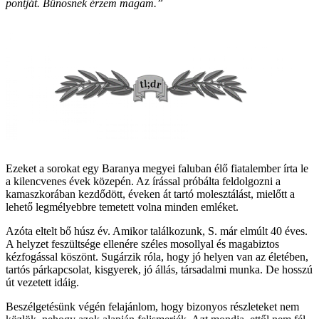
pontját. Bűnösnek érzem magam.”
Ezeket a sorokat egy Baranya megyei faluban élő fiatalember írta le
a kilencvenes évek közepén. Az írással próbálta feldolgozni a
kamaszkorában kezdődött, éveken át tartó molesztálást, mielőtt a
lehető legmélyebbre temetett volna minden emléket.
Azóta eltelt bő húsz év. Amikor találkozunk, S. már elmúlt 40 éves.
A helyzet feszültsége ellenére széles mosollyal és magabiztos
kézfogással köszönt. Sugárzik róla, hogy jó helyen van az életében,
tartós párkapcsolat, kisgyerek, jó állás, társadalmi munka. De hosszú
út vezetett idáig.
Beszélgetésünk végén felajánlom, hogy bizonyos részleteket nem