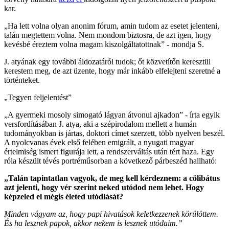
kar.
„Ha lett volna olyan anonim fórum, amin tudom az esetet jelenteni,
talán megtettem volna. Nem mondom biztosra, de azt igen, hogy
kevésbé éreztem volna magam kiszolgáltatottnak” - mondja S.
J. atyának egy további áldozatáról tudok; őt közvetítőn keresztül
kerestem meg, de azt üzente, hogy már inkább elfelejteni szeretné a
történteket.
„Tegyen feljelentést”
„A gyermeki mosoly simogató lágyan átvonul ajkadon” - írta egyik
versfordításában J. atya, aki a szépirodalom mellett a humán
tudományokban is jártas, doktori címet szerzett, több nyelven beszél.
A nyolcvanas évek első felében emigrált, a nyugati magyar
értelmiség ismert figurája lett, a rendszerváltás után tért haza. Egy
róla készült tévés portréműsorban a következő párbeszéd hallható:
„Talán tapintatlan vagyok, de meg kell kérdeznem: a cölibátus
azt jelenti, hogy vér szerint neked utódod nem lehet. Hogy
képzeled el mégis életed utódlását?
Minden vágyam az, hogy papi hivatások keletkezzenek körülöttem.
És ha lesznek papok, akkor nekem is lesznek utódaim.”