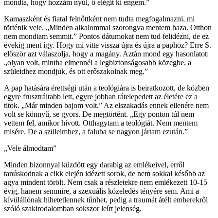
mondta, hogy hozzám nyúl, ő elégít ki engem.”
Kamaszként és fiatal felnőttként nem tudta megfogalmazni, mi
történik vele. „Minden alkalommal szorongva mentem haza. Otthon
nem mondtam semmit.” Pontos dátumokat nem tud felidézni, de ez
évekig ment így. Hogy mi vitte vissza újra és újra a paphoz? Erre S.
először azt válaszolja, hogy a magány. Aztán mond egy hasonlatot:
„olyan volt, mintha elmennél a legbiztonságosabb közegbe, a
szüleidhez mondjuk, és ott erőszakolnak meg.”
A pap hatására érettségi után a teológiára is beiratkozott, de közben
egyre frusztráltabb lett, egyre jobban rátelepedett az életére ez a
titok. „Már minden bajom volt.” Az elszakadás ennek ellenére nem
volt se könnyű, se gyors. De megtörtént. „Egy ponton túl nem
vettem fel, amikor hívott. Otthagytam a teológiát. Nem mentem
misére. De a szüleimhez, a faluba se nagyon jártam ezután.”
„Vele álmodtam”
Minden bizonnyal küzdött egy darabig az emlékeivel, erről
tanúskodnak a cikk elején idézett sorok, de nem sokkal később az
agya mindent törölt. Nem csak a részletekre nem emlékezett 10-15
évig, hanem semmire, a szexuális közeledés tényére sem. Ami a
kívülállónak hihetetlennek tűnhet, pedig a traumát átélt emberekről
szóló szakirodalomban sokszor leírt jelenség.