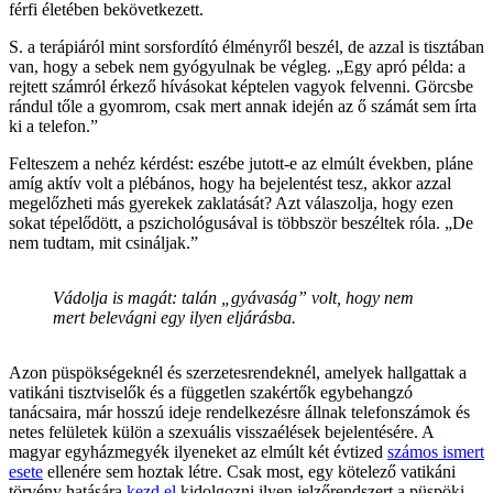
férfi életében bekövetkezett.
S. a terápiáról mint sorsfordító élményről beszél, de azzal is tisztában
van, hogy a sebek nem gyógyulnak be végleg. „Egy apró példa: a
rejtett számról érkező hívásokat képtelen vagyok felvenni. Görcsbe
rándul tőle a gyomrom, csak mert annak idején az ő számát sem írta
ki a telefon.”
Felteszem a nehéz kérdést: eszébe jutott-e az elmúlt években, pláne
amíg aktív volt a plébános, hogy ha bejelentést tesz, akkor azzal
megelőzheti más gyerekek zaklatását? Azt válaszolja, hogy ezen
sokat tépelődött, a pszichológusával is többször beszéltek róla. „De
nem tudtam, mit csináljak.”
Vádolja is magát: talán „gyávaság” volt, hogy nem
mert belevágni egy ilyen eljárásba.
Azon püspökségeknél és szerzetesrendeknél, amelyek hallgattak a
vatikáni tisztviselők és a független szakértők egybehangzó
tanácsaira, már hosszú ideje rendelkezésre állnak telefonszámok és
netes felületek külön a szexuális visszaélések bejelentésére. A
magyar egyházmegyék ilyeneket az elmúlt két évtized
számos ismert
esete
ellenére sem hoztak létre. Csak most, egy kötelező vatikáni
törvény hatására
kezd el
kidolgozni ilyen jelzőrendszert a püspöki