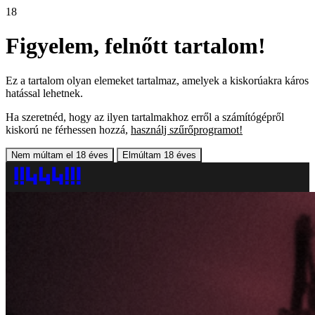
18
Figyelem, felnőtt tartalom!
Ez a tartalom olyan elemeket tartalmaz, amelyek a kiskorúakra káros
hatással lehetnek.
Ha szeretnéd, hogy az ilyen tartalmakhoz erről a számítógépről
kiskorú ne férhessen hozzá,
használj szűrőprogramot!
Nem múltam el 18 éves
Elmúltam 18 éves