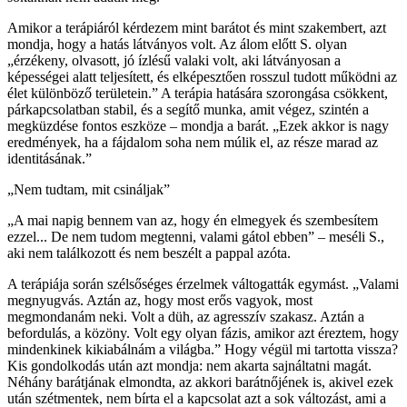
Amikor a terápiáról kérdezem mint barátot és mint szakembert, azt
mondja, hogy a hatás látványos volt. Az álom előtt S. olyan
„érzékeny, olvasott, jó ízlésű valaki volt, aki látványosan a
képességei alatt teljesített, és elképesztően rosszul tudott működni az
élet különböző területein.” A terápia hatására szorongása csökkent,
párkapcsolatban stabil, és a segítő munka, amit végez, szintén a
megküzdése fontos eszköze – mondja a barát. „Ezek akkor is nagy
eredmények, ha a fájdalom soha nem múlik el, az része marad az
identitásának.”
„Nem tudtam, mit csináljak”
„A mai napig bennem van az, hogy én elmegyek és szembesítem
ezzel... De nem tudom megtenni, valami gátol ebben” – meséli S.,
aki nem találkozott és nem beszélt a pappal azóta.
A terápiája során szélsőséges érzelmek váltogatták egymást. „Valami
megnyugvás. Aztán az, hogy most erős vagyok, most
megmondanám neki. Volt a düh, az agresszív szakasz. Aztán a
befordulás, a közöny. Volt egy olyan fázis, amikor azt éreztem, hogy
mindenkinek kikiabálnám a világba.” Hogy végül mi tartotta vissza?
Kis gondolkodás után azt mondja: nem akarta sajnáltatni magát.
Néhány barátjának elmondta, az akkori barátnőjének is, akivel ezek
után szétmentek, nem bírta el a kapcsolat azt a sok változást, ami a