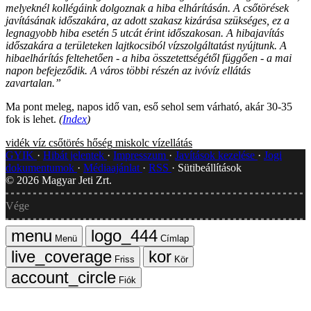
melyeknél kollégáink dolgoznak a hiba elhárításán. A csőtörések
javításának időszakára, az adott szakasz kizárása szükséges, ez a
legnagyobb hiba esetén 5 utcát érint időszakosan. A hibajavítás
időszakára a területeken lajtkocsiból vízszolgáltatást nyújtunk. A
hibaelhárítás feltehetően - a hiba összetettségétől függően - a mai
napon befejeződik. A város többi részén az ivóvíz ellátás
zavartalan.”
Ma pont meleg, napos idő van, eső sehol sem várható, akár 30-35
fok is lehet.
(
Index
)
vidék
víz
csőtörés
hőség
miskolc
vízellátás
GYIK
Hibát jelentek
Impresszum
Javítások kezelése
Jogi
dokumentumok
Médiaajánlat
RSS
Sütibeállítások
©
2026
Magyar Jeti Zrt.
Vége
Menü
Címlap
Friss
Kör
Fiók