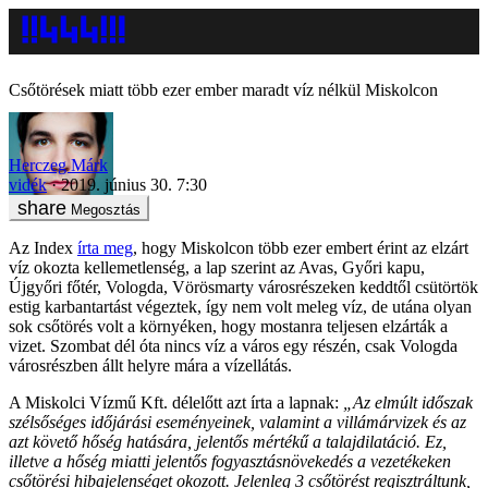
Csőtörések miatt több ezer ember maradt víz nélkül Miskolcon
Herczeg Márk
vidék
2019. június 30. 7:30
Megosztás
Az Index
írta meg
, hogy Miskolcon több ezer embert érint az elzárt
víz okozta kellemetlenség, a lap szerint az Avas, Győri kapu,
Újgyőri főtér, Vologda, Vörösmarty városrészeken keddtől csütörtök
estig karbantartást végeztek, így nem volt meleg víz, de utána olyan
sok csőtörés volt a környéken, hogy mostanra teljesen elzárták a
vizet. Szombat dél óta nincs víz a város egy részén, csak Vologda
városrészben állt helyre mára a vízellátás.
A Miskolci Vízmű Kft. délelőtt azt írta a lapnak:
„Az elmúlt időszak
szélsőséges időjárási eseményeinek, valamint a villámárvizek és az
azt követő hőség hatására, jelentős mértékű a talajdilatáció. Ez,
illetve a hőség miatti jelentős fogyasztásnövekedés a vezetékeken
csőtörési hibajelenséget okozott. Jelenleg 3 csőtörést regisztráltunk,