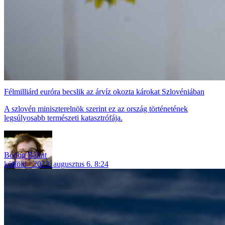
Félmilliárd euróra becslik az árvíz okozta károkat Szlovéniában
A szlovén miniszterelnök szerint ez az ország történetének
legsúlyosabb természeti katasztrófája.
Bódog Bálint
külföld
2023. augusztus 6. 8:24