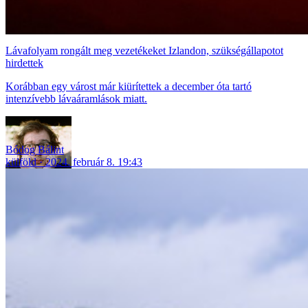
Lávafolyam rongált meg vezetékeket Izlandon, szükségállapotot
hirdettek
Korábban egy várost már kiürítettek a december óta tartó
intenzívebb lávaáramlások miatt.
Bódog Bálint
külföld
2024. február 8. 19:43