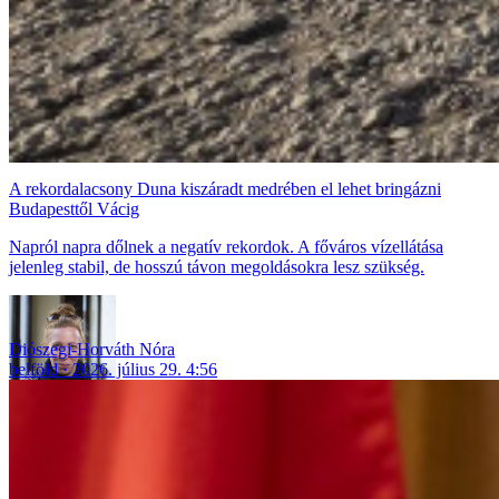
A rekordalacsony Duna kiszáradt medrében el lehet bringázni
Budapesttől Vácig
Napról napra dőlnek a negatív rekordok. A főváros vízellátása
jelenleg stabil, de hosszú távon megoldásokra lesz szükség.
Diószegi-Horváth Nóra
belföld
2026. július 29. 4:56