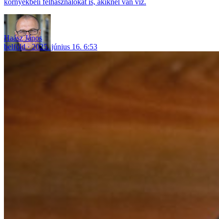
környékbeli felhasználókat is, akiknél van víz.
Haász János
belföld
2025. június 16. 6:53