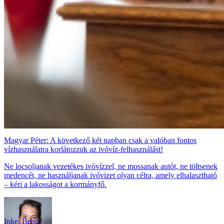
Magyar Péter: A következő két napban csak a valóban fontos
vízhasználatra korlátozzuk az ivóvíz-felhasználást!
Ne locsoljanak vezetékes ivóvízzel, ne mossanak autót, ne töltsenek
medencét, ne használjanak ivóvizet olyan célra, amely elhalasztható
– kéri a lakosságot a kormányfő.
Inkei Bence