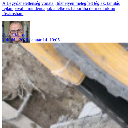
A Legyőzhetetlenség vonatai, tűzhelyen melegített téglák, tanulás
fejlámpával – mindennapok a télbe és háborúba dermedt ukrán
fővárosban.
Haász János
külföld
2026. január 14. 10:05