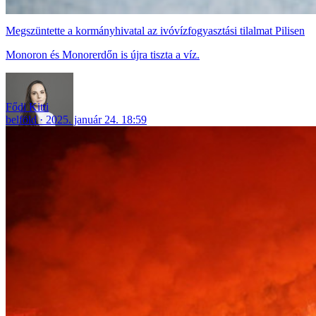
Megszüntette a kormányhivatal az ivóvízfogyasztási tilalmat Pilisen
Monoron és Monorerdőn is újra tiszta a víz.
Fődi Kitti
belföld
2025. január 24. 18:59