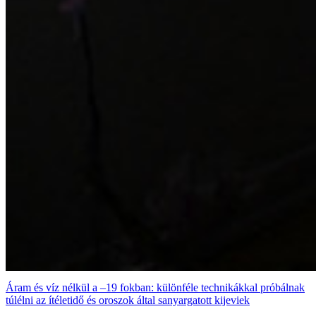
Áram és víz nélkül a –19 fokban: különféle technikákkal próbálnak
túlélni az ítéletidő és oroszok által sanyargatott kijeviek