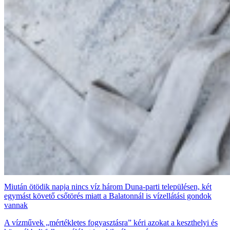
Miután ötödik napja nincs víz három Duna-parti településen, két
egymást követő csőtörés miatt a Balatonnál is vízellátási gondok
vannak
A vízművek „mértékletes fogyasztásra” kéri azokat a keszthelyi és