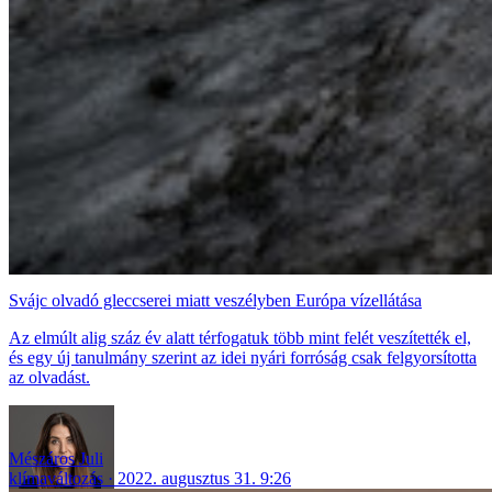
Svájc olvadó gleccserei miatt veszélyben Európa vízellátása
Az elmúlt alig száz év alatt térfogatuk több mint felét veszítették el,
és egy új tanulmány szerint az idei nyári forróság csak felgyorsította
az olvadást.
Mészáros Juli
klímaváltozás
2022. augusztus 31. 9:26