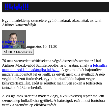
Egy hulladéktelep szemetére gyűlő madarak okozhatták az Ural
Airlines katasztrófáját
Király András
külföld
2019. augusztus 16. 11:20
Megosztás
76 utas szenvedett sérüléseket a végső összesítés szerint az Ural
Airlines Moszkvából Szimferopolba tartó járatán, amely
a felszállás
után nem sokkal madárrajba ütközött
. A gép mindkét hajtóműve
madarat szippantott fel és leállt, az egyik még ki is gyulladt. A gép
végül behúzott futóművel, egy kukoricaföldön hajtott végre
kényszerleszállást, ezért is sérültek meg ilyen sokan a fedélzeten
tartózkodó 234 emberből.
A vizsgálatok szerint a madarak egy, a Zsukovszkij reptér melletti
szeméttelep hulladékára gyűltek. A hatóságok ezért most fontolóra
vették a szeméttelep elköltöztetését.