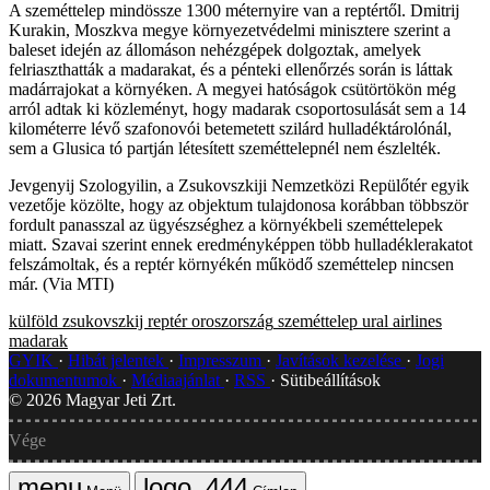
A szeméttelep mindössze 1300 méternyire van a reptértől. Dmitrij
Kurakin, Moszkva megye környezetvédelmi minisztere szerint a
baleset idején az állomáson nehézgépek dolgoztak, amelyek
felriaszthatták a madarakat, és a pénteki ellenőrzés során is láttak
madárrajokat a környéken. A megyei hatóságok csütörtökön még
arról adtak ki közleményt, hogy madarak csoportosulását sem a 14
kilométerre lévő szafonovói betemetett szilárd hulladéktárolónál,
sem a Glusica tó partján létesített szeméttelepnél nem észlelték.
Jevgenyij Szologyilin, a Zsukovszkiji Nemzetközi Repülőtér egyik
vezetője közölte, hogy az objektum tulajdonosa korábban többször
fordult panasszal az ügyészséghez a környékbeli szeméttelepek
miatt. Szavai szerint ennek eredményképpen több hulladéklerakatot
felszámoltak, és a reptér környékén működő szeméttelep nincsen
már. (Via MTI)
külföld
zsukovszkij reptér
oroszország
szeméttelep
ural airlines
madarak
GYIK
Hibát jelentek
Impresszum
Javítások kezelése
Jogi
dokumentumok
Médiaajánlat
RSS
Sütibeállítások
©
2026
Magyar Jeti Zrt.
Vége