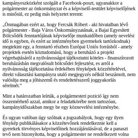
kampányeszközként szolgált a Facebook-poszt, ugyanakkor a
polgármester az önkormányzat és a képviselő-testület képviselőjének
is minősül, ez pedig más helyzetet teremt:
„Önmagában ezért az, hogy Fercsák Róbert - aki hivatalban lévő
polgármester - Baja Város Önkormányzatának, a Bajai Egyesített
Bölcsődék fenntartójának képviselője munkaidőben (amely nevelési
idő is egyben, és ezért az intézményben gyermekek tartózkodnak)
megtekint egy, a fenntartó részben Európai Uniós forrásból - amely
projektek esetén köztudomású, hogy a beruházó a projekt
végrehajtásáról a nyilvánosságot tájékoztatni köteles - finanszírozott
beruházásbán megvalósult bölcsődei fejlesztést, es arról a
nyilvánosság tájékoztatása érdekében fényképek közzétételével,
direkt választási kampányra utaló megjegyzés nélkül beszámolt, nem
valósítja meg a jóhiszemű és rendeltetésszerű joggyakorlás
sérelmét.”
Mint a határozatban leírták, a polgármesteri pozició így nem
összemérhető azzal, amikor a feladatkörébe nem tartozóan,
kampányidőszakban megy be egy köznevelési intézménybe.
És ugyan valóban úgy szólnak a jogszabályok, hogy egy ilyen
fénykép publikálásakor a közzétevőnek rendelkeznie kell a
gyerekek törvényes képviselőinek hozzájárulásával, de a panaszt
tevő nem bizonyította, hogy a polgármester ne rendelkezett volna