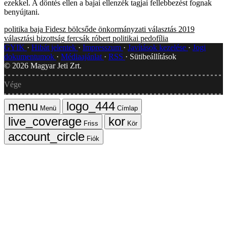
ezekkel. A döntés ellen a bajai ellenzék tagjai fellebbezést fognak
benyújtani.
politika
baja
Fidesz
bölcsőde
önkormányzati választás 2019
választási bizottság
fercsák róbert
politikai pedofília
GYIK
Hibát jelentek
Impresszum
Javítások kezelése
Jogi
dokumentumok
Médiaajánlat
RSS
Sütibeállítások
©
2026
Magyar Jeti Zrt.
Vége
Menü
Címlap
Friss
Kör
Fiók