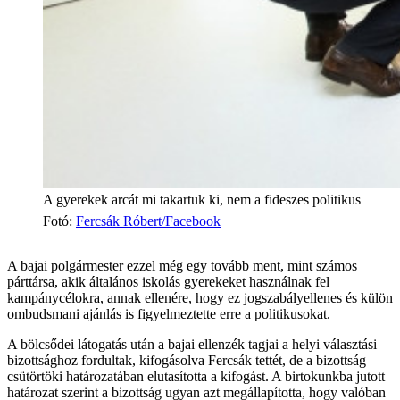
A gyerekek arcát mi takartuk ki, nem a fideszes politikus
Fotó
:
Fercsák Róbert/Facebook
A bajai polgármester ezzel még egy tovább ment, mint számos
párttársa, akik általános iskolás gyerekeket használnak fel
kampánycélokra, annak ellenére, hogy ez jogszabályellenes és külön
ombudsmani ajánlás is figyelmeztette erre a politikusokat.
A bölcsődei látogatás után a bajai ellenzék tagjai a helyi választási
bizottsághoz fordultak, kifogásolva Fercsák tettét, de a bizottság
csütörtöki határozatában elutasította a kifogást. A birtokunkba jutott
határozat szerint a bizottság ugyan azt megállapította, hogy valóban