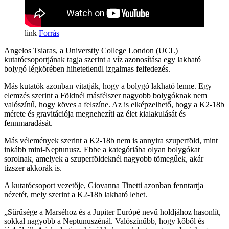
Forrás
Angelos Tsiaras, a Universtiy College London (UCL)
kutatócsoportjának tagja szerint a víz azonosítása egy lakható
bolygó légkörében hihetetlenül izgalmas felfedezés.
Más kutatók azonban vitatják, hogy a bolygó lakható lenne. Egy
elemzés szerint a Földnél másfélszer nagyobb bolygóknak nem
valószínű, hogy köves a felszíne. Az is elképzelhető, hogy a K2-18b
mérete és gravitációja megnehezíti az élet kialakulását és
fennmaradását.
Más vélemények szerint a K2-18b nem is annyira szuperföld, mint
inkább mini-Neptunusz. Ebbe a kategóriába olyan bolygókat
sorolnak, amelyek a szuperföldeknél nagyobb tömegűek, akár
tízszer akkorák is.
A kutatócsoport vezetője, Giovanna Tinetti azonban fenntartja
nézetét, mely szerint a K2-18b lakható lehet.
„Sűrűsége a Marséhoz és a Jupiter Európé nevű holdjához hasonlít,
sokkal nagyobb a Neptunuszénál. Valószínűbb, hogy kőből és