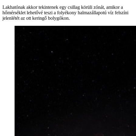
Lakhatónak akkor tekintenek egy csillag körüli zónát, amikor a
hőmérséklet lehetővé teszi a folyékony halmazállapotú víz felszíni
jelenlétét az ott keringő bolygókon.