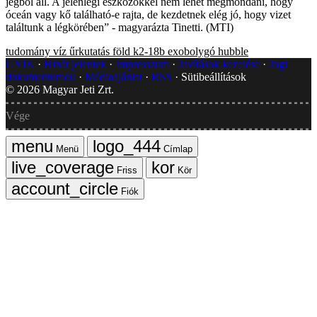
jégből áll. A jelenlegi eszközökkel nem lehet megmondani, hogy
óceán vagy kő található-e rajta, de kezdetnek elég jó, hogy vizet
találtunk a légkörében” - magyarázta Tinetti. (MTI)
tudomány
víz
űrkutatás
föld
k2-18b
exobolygó
hubble
GYIK
Hibát jelentek
Impresszum
Javítások kezelése
Jogi
dokumentumok
Médiaajánlat
RSS
Sütibeállítások
©
2026
Magyar Jeti Zrt.
Vége
Menü
Címlap
Friss
Kör
Fiók