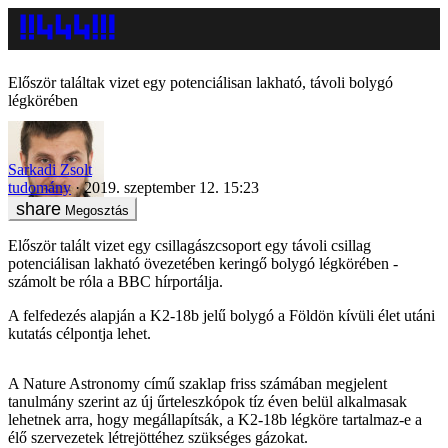
Először találtak vizet egy potenciálisan lakható, távoli bolygó
légkörében
Sarkadi Zsolt
tudomány
2019. szeptember 12. 15:23
Megosztás
Először talált vizet egy csillagászcsoport egy távoli csillag
potenciálisan lakható övezetében keringő bolygó légkörében -
számolt be róla a BBC hírportálja.
A felfedezés alapján a K2-18b jelű bolygó a Földön kívüli élet utáni
kutatás célpontja lehet.
A Nature Astronomy című szaklap friss számában megjelent
tanulmány szerint az új űrteleszkópok tíz éven belül alkalmasak
lehetnek arra, hogy megállapítsák, a K2-18b légköre tartalmaz-e a
élő szervezetek létrejöttéhez szükséges gázokat.