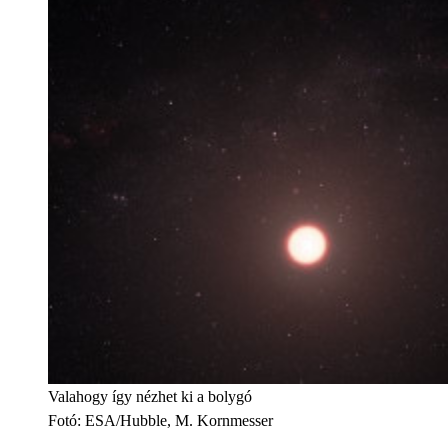
Valahogy így nézhet ki a bolygó
Fotó
:
ESA/Hubble, M. Kornmesser