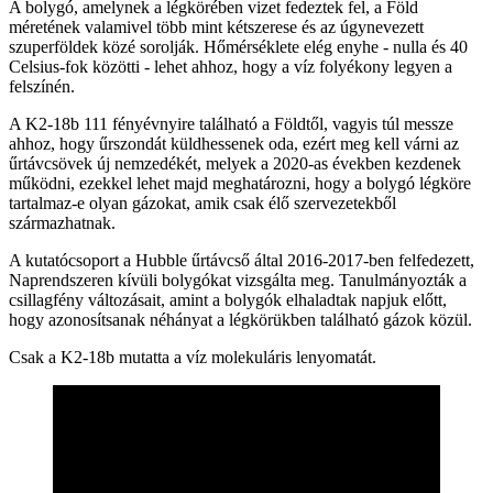
A bolygó, amelynek a légkörében vizet fedeztek fel, a Föld
méretének valamivel több mint kétszerese és az úgynevezett
szuperföldek közé sorolják. Hőmérséklete elég enyhe - nulla és 40
Celsius-fok közötti - lehet ahhoz, hogy a víz folyékony legyen a
felszínén.
A K2-18b 111 fényévnyire található a Földtől, vagyis túl messze
ahhoz, hogy űrszondát küldhessenek oda, ezért meg kell várni az
űrtávcsövek új nemzedékét, melyek a 2020-as években kezdenek
működni, ezekkel lehet majd meghatározni, hogy a bolygó légköre
tartalmaz-e olyan gázokat, amik csak élő szervezetekből
származhatnak.
A kutatócsoport a Hubble űrtávcső által 2016-2017-ben felfedezett,
Naprendszeren kívüli bolygókat vizsgálta meg. Tanulmányozták a
csillagfény változásait, amint a bolygók elhaladtak napjuk előtt,
hogy azonosítsanak néhányat a légkörükben található gázok közül.
Csak a K2-18b mutatta a víz molekuláris lenyomatát.