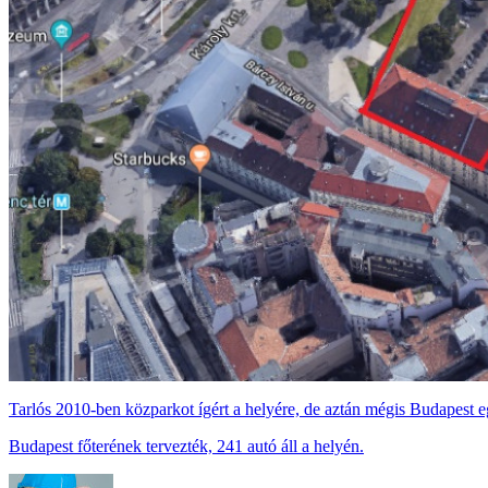
Tarlós 2010-ben közparkot ígért a helyére, de aztán mégis Budapest e
Budapest főterének tervezték, 241 autó áll a helyén.