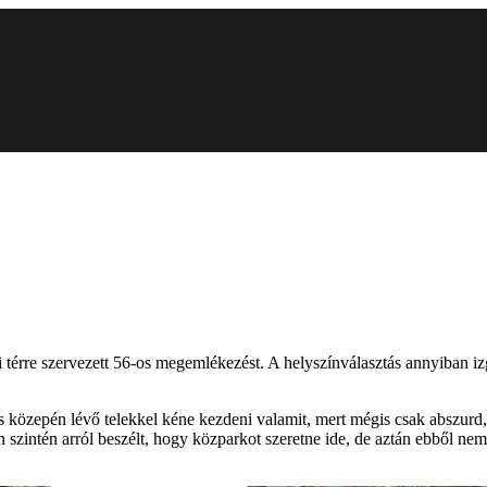
térre szervezett 56-os megemlékezést. A helyszínválasztás annyiban izg
s közepén lévő telekkel kéne kezdeni valamit, mert mégis csak abszur
 szintén arról beszélt, hogy közparkot szeretne ide, de aztán ebből nem 