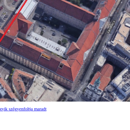
gyik szégyenfoltja maradt