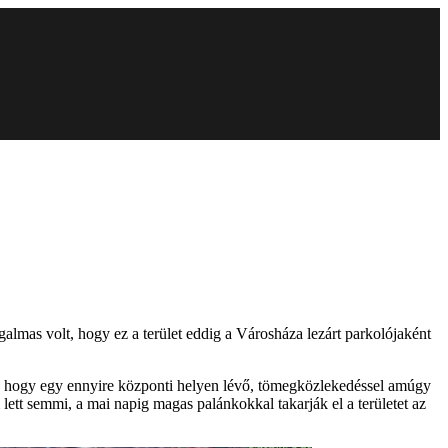
almas volt, hogy ez a terület eddig a Városháza lezárt parkolójaként
d, hogy egy ennyire központi helyen lévő, tömegközlekedéssel amúgy
lett semmi, a mai napig magas palánkokkal takarják el a területet az