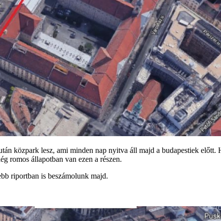
 után közpark lesz, ami minden nap nyitva áll majd a budapestiek előtt.
lég romos állapotban van ezen a részen.
ebb riportban is beszámolunk majd.