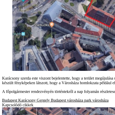
Karácsony szerda este viszont bejelentette, hogy a terület megújulása
készült fényképeken látszott, hogy a Városháza homlokzata például e
A főpolgármester rendezvényén történtekről a nap folyamán részletes
Budapest
Karácsony Gergely
Budapest
városháza park
városháza
Kapcsolódó cikkek