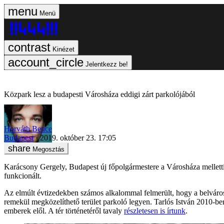
Menü
Kinézet
Jelentkezz be!
Közpark lesz a budapesti Városháza eddigi zárt parkolójából
Horváth Bence
Budapest
2019. október 23. 17:05
Megosztás
Karácsony Gergely, Budapest új főpolgármestere a Városháza melletti 
funkcionált.
Az elmúlt évtizedekben számos alkalommal felmerült, hogy a belváro
remekül megközelíthető terület parkoló legyen. Tarlós István 2010-ben
emberek elől. A tér történetéről tavaly
részletesen is írtunk
.