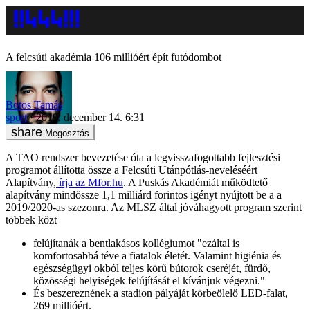
A felcsúti akadémia 106 millióért épít futódombot
Botos Tamás
sport
2019. december 14. 6:31
Megosztás
A TAO rendszer bevezetése óta a legvisszafogottabb fejlesztési
programot állította össze a Felcsúti Utánpótlás-neveléséért
Alapítvány,
írja az Mfor.hu
. A Puskás Akadémiát működtető
alapítvány mindössze 1,1 milliárd forintos igényt nyújtott be a a
2019/2020-as szezonra. Az MLSZ által jóváhagyott program szerint
többek közt
felújítanák a bentlakásos kollégiumot "ezáltal is
komfortosabbá téve a fiatalok életét. Valamint higiénia és
egészségügyi okból teljes körű bútorok cseréjét, fürdő,
közösségi helyiségek felújítását el kívánjuk végezni."
És beszereznének a stadion pályáját körbeölelő LED-falat,
269 millióért.