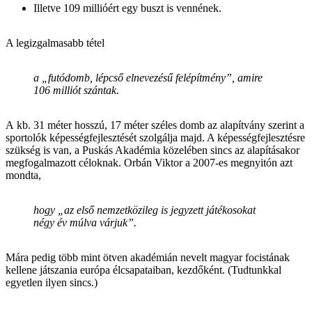
Illetve 109 millióért egy buszt is vennének.
A legizgalmasabb tétel
a „futódomb, lépcső elnevezésű felépítmény”, amire
106 milliót szántak.
A kb. 31 méter hosszú, 17 méter széles domb az alapítvány szerint a
sportolók képességfejlesztését szolgálja majd. A képességfejlesztésre
szükség is van, a Puskás Akadémia közelében sincs az alapításakor
megfogalmazott céloknak. Orbán Viktor a 2007-es megnyitón azt
mondta,
hogy „az első nemzetközileg is jegyzett játékosokat
négy év múlva várjuk”.
Mára pedig több mint ötven akadémián nevelt magyar focistának
kellene játszania európa élcsapataiban, kezdőként. (Tudtunkkal
egyetlen ilyen sincs.)