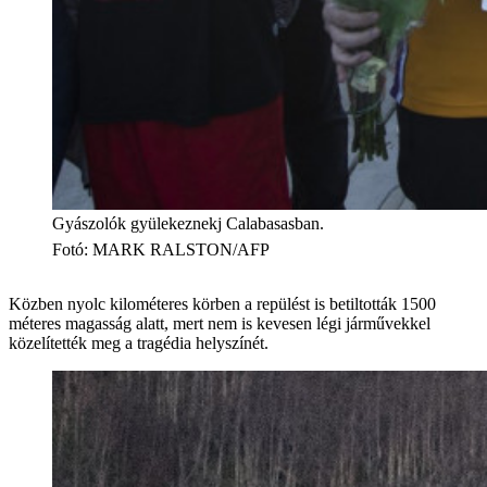
Gyászolók gyülekeznekj Calabasasban.
Fotó
:
MARK RALSTON/AFP
Közben nyolc kilométeres körben a repülést is betiltották 1500
méteres magasság alatt, mert nem is kevesen légi járművekkel
közelítették meg a tragédia helyszínét.