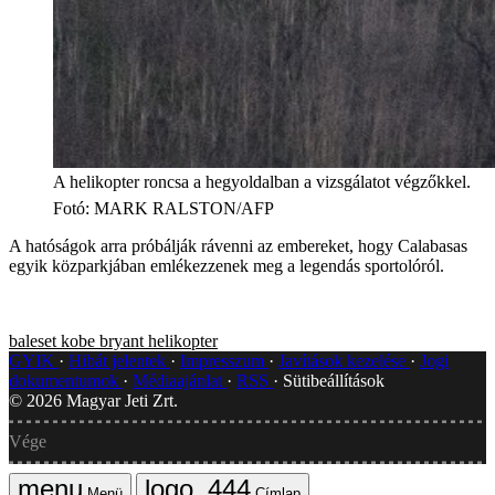
A helikopter roncsa a hegyoldalban a vizsgálatot végzőkkel.
Fotó
:
MARK RALSTON/AFP
A hatóságok arra próbálják rávenni az embereket, hogy Calabasas
egyik közparkjában emlékezzenek meg a legendás sportolóról.
baleset
kobe bryant
helikopter
GYIK
Hibát jelentek
Impresszum
Javítások kezelése
Jogi
dokumentumok
Médiaajánlat
RSS
Sütibeállítások
©
2026
Magyar Jeti Zrt.
Vége
Menü
Címlap