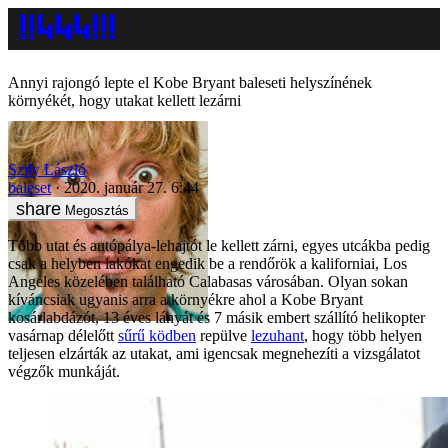
Annyi rajongó lepte el Kobe Bryant baleseti helyszínének
környékét, hogy utakat kellett lezárni
Szily László
baleset
2020. január 27. 6:44
Megosztás
Több utat és autópálya-lehajtót le kellett zárni, egyes utcákba pedig
csak a helyben lakókat engedik be a rendőrök a kaliforniai, Los
Angeles közelében található Calabasas városában. Olyan sokan
kíváncsiak ugyanis arra a környékre ahol a Kobe Bryant
kosárlabdázót, 13 éves lányát és 7 másik embert szállító helikopter
vasárnap délelőtt
sűrű ködben
repülve
lezuhant
, hogy több helyen
teljesen elzárták az utakat, ami igencsak megnehezíti a vizsgálatot
végzők munkáját.