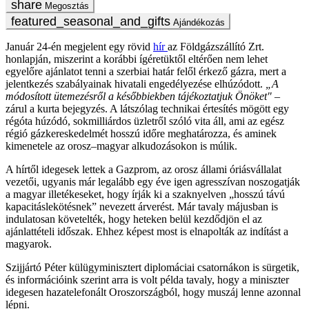
Megosztás
Ajándékozás
Január 24-én megjelent egy rövid
hír
az Földgázszállító Zrt.
honlapján, miszerint a korábbi ígéretüktől eltérően nem lehet
egyelőre ajánlatot tenni a szerbiai határ felől érkező gázra, mert a
jelentkezés szabályainak hivatali engedélyezése elhúzódott.
„A
módosított ütemezésről a későbbiekben tájékoztatjuk Önöket"
–
zárul a kurta bejegyzés. A látszólag technikai értesítés mögött egy
régóta húzódó, sokmilliárdos üzletről szóló vita áll, ami az egész
régió gázkereskedelmét hosszú időre meghatározza, és aminek
kimenetele az orosz–magyar alkudozásokon is múlik.
A hírtől idegesek lettek a Gazprom, az orosz állami óriásvállalat
vezetői, ugyanis már legalább egy éve igen agresszívan noszogatják
a magyar illetékeseket, hogy írják ki a szaknyelven „hosszú távú
kapacitáslekötésnek” nevezett árverést. Már tavaly májusban is
indulatosan követelték, hogy heteken belül kezdődjön el az
ajánlattételi időszak. Ehhez képest most is elnapolták az indítást a
magyarok.
Szijjártó Péter külügyminisztert diplomáciai csatornákon is sürgetik,
és információink szerint arra is volt példa tavaly, hogy a miniszter
idegesen hazatelefonált Oroszországból, hogy muszáj lenne azonnal
lépni.