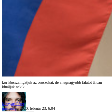
Bosszantgatjuk az oroszokat, de a legnagyobb falatot tálcán
kínáljuk nekik
Magyari Péter
gazdaság
2020. február 23. 6:04