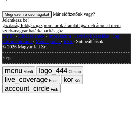
Már előfizetőnk vagy?
Megnézem a csomagokat
Jelentkezz be!
gazdaság
földgáz
gazprom
török áramlat
fgsz
déli áramlat
mvm
szerb-magyar határkapacitás
gáz
GYIK
Hibát jelentek
Impresszum
Javítások kezelése
Jogi
dokumentumok
Médiaajánlat
RSS
Sütibeállítások
©
2026
Magyar Jeti Zrt.
Vége
Menü
Címlap
Friss
Kör
Fiók