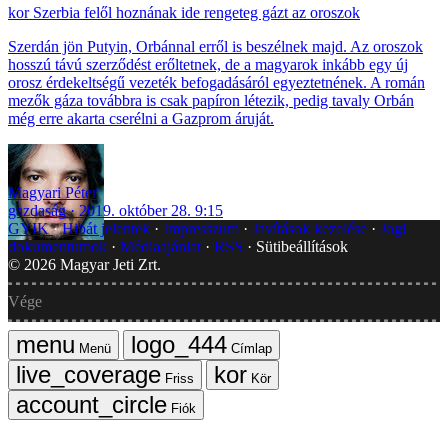
Szerbia felől hoznának ide rengeteg gázt az oroszok
Szerdán jön Putyin, Orbánnal erről is beszélnek majd. Az oroszok
hosszú távú szerződést erőltetnek, de a magyarok inkább egy új
orosz érdekeltségű vezeték befogadásáról egyeztetnének. A román
mezők gáza továbbra is csak papíron létezik, pedig tavaly Orbán
még erre akarta cserélni a Gazprom áruját.
Magyari Péter
gazdaság
2019. október 28. 9:15
GYIK
Hibát jelentek
Impresszum
Javítások kezelése
Jogi
dokumentumok
Médiaajánlat
RSS
Sütibeállítások
©
2026
Magyar Jeti Zrt.
Vége
Menü
Címlap
Friss
Kör
Fiók