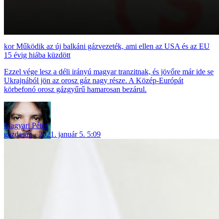
Működik az új balkáni gázvezeték, ami ellen az USA és az EU
15 évig hiába küzdött
Ezzel vége lesz a déli irányú magyar tranzitnak, és jövőre már ide se
Ukrajnából jön az orosz gáz nagy része. A Közép-Európát
körbefonó orosz gázgyűrű hamarosan bezárul.
Magyari Péter
gazdaság
2021. január 5. 5:09