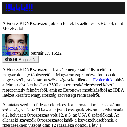
A Fidesz-KDNP szavazói jobban félnek Izraeltől és az EU-tól, mint
Moszkvától
Herczeg Márk
politika
2020. február 27. 15:22
Megosztás
A Fidesz-KDNP szavazóinak a véleménye radikálisan eltér a
magyarok nagy többségétől a Magyarországra nézve fontosnak
vagy veszélyesnek tartott szövetségeseket illetően.
Ez derült ki
abból
a február első két hetében 2500 ember megkérdezésével készült
reprezentatív felmérésből, amit az Euronews megbízásából az IDEA
Intézet készített Magyarország szövetségi rendszeréről.
A kutatás szerint a fideszeseknek csak a harmada tartja első számú
szövetségesnek az EU-t – a teljes lakosságnak viszont a kétharmada,
a 2. helyezett Oroszország volt 12, a 3. az USA 8 százalékkal. Az
ellenzéki szavazók Oroszországot látják a legveszélyesebbnek, a
fideszeseknek viszont csak 12 százaléka gondolja így, a