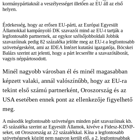
kormánypártiaknál a veszélyességet illetően az EU áll az első
helyen.
Érdekesség, hogy az erősen EU-párti, az Európai Egyesült
Államokkal kampányoló DK szavazói mind az EU-t tartják a
legfontosabb partnernek, az egykor szélsőjobboldali Jobbik
szavazóinak pedig 82 százaléka jelölte meg az EU-t a legfontosabb
szövetségesként, ami az IDEA Intézet kutatási igazgatója, Böcskei
Balázs szerint azt jelenti, hogy a párt lecserélte a szavazótáborát,
vagyis néppártosodott.
Minél nagyobb városban él és minél magasabban
képzett valaki, annál valószínűbb, hogy az EU-ra
tekint első számú partnerként, Oroszország és az
USA esetében ennek pont az ellenkezője figyelhető
meg.
A második legfontosabb szövetséges minden párt szavazóinak kb.
45 százaléka szerint az Egyesült Államok, kivéve a Fidesz-KDNP-
seket, ott Oroszország az 22 százalékkal. Kína a legfontosabb
szövetségesek között nem nagyon került elő, a 2. legfontosabbak