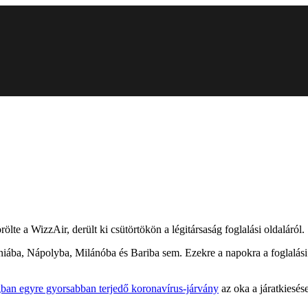
ölte a WizzAir, derült ki csütörtökön a légitársaság foglalási oldaláról.
a, Nápolyba, Milánóba és Bariba sem. Ezekre a napokra a foglalási olda
ban egyre gyorsabban terjedő koronavírus-járvány
az oka a járatkiesé