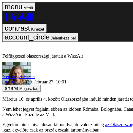
Menü
Kinézet
Jelentkezz be!
Felfüggeszti olaszországi járatait a WizzAir
Neuberger Eszter
turizmus
2020. február 27. 10:01
Megosztás
Március 10. és április 4. között Olaszországba induló minden járatát tör
Nem lehet jegyet foglalni ebben az időben Rómába, Bolognába, Cataniáb
a WizzAir - közölte az MTI.
Egyelőre nincs hivatalosan kimondva, de valószínűleg
az Olaszország
igaz, egyelőre csak az ország északi tartományaiban.