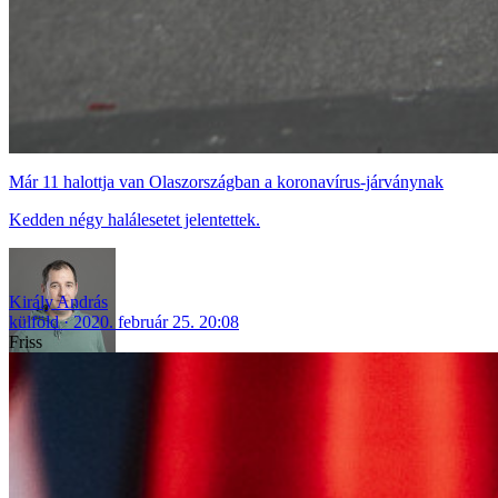
Már 11 halottja van Olaszországban a koronavírus-járványnak
Kedden négy halálesetet jelentettek.
Király András
külföld
2020. február 25. 20:08
Friss