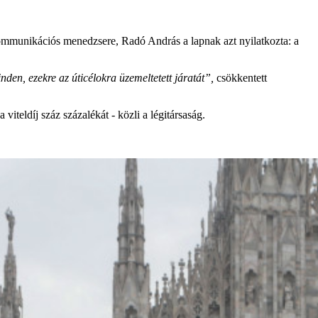
 kommunikációs menedzsere, Radó András a lapnak azt nyilatkozta: a
den, ezekre az úticélokra üzemeltetett járatát”,
csökkentett
viteldíj száz százalékát - közli a légitársaság.