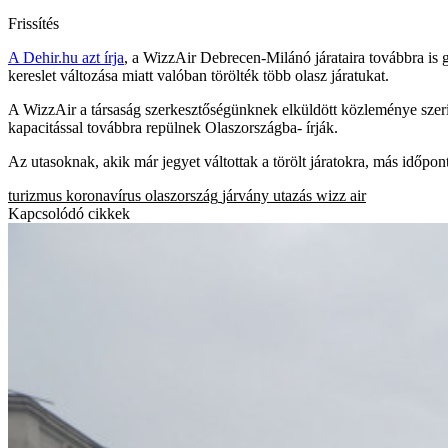
Frissítés
A Dehir.hu azt írja
, a WizzAir Debrecen-Milánó járataira továbbra is 
kereslet változása miatt valóban törölték több olasz járatukat.
A WizzAir a társaság szerkesztőségünknek elküldött közleménye szer
kapacitással továbbra repülnek Olaszországba
-
írják.
Az utasoknak, akik már jegyet váltottak a törölt járatokra, más időpontr
turizmus
koronavírus
olaszország
járvány
utazás
wizz air
Kapcsolódó cikkek