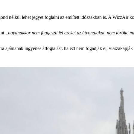
gond nélkül lehet jegyet foglalni az említett időszakban is. A WizzAir
int
„ugyanakkor nem függeszti fel ezeket az útvonalakat, nem törölte min
a ajánlanak ingyenes átfoglalást, ha ezt nem fogadják el, visszakapják a 