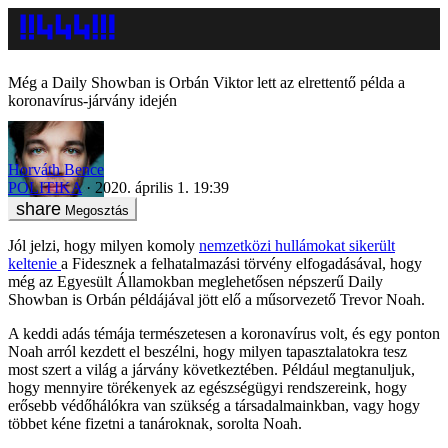
Még a Daily Showban is Orbán Viktor lett az elrettentő példa a
koronavírus-járvány idején
Horváth Bence
POLITIKA
2020. április 1. 19:39
Megosztás
Jól jelzi, hogy milyen komoly
nemzetközi hullámokat sikerült
keltenie
a Fidesznek a felhatalmazási törvény elfogadásával, hogy
még az Egyesült Államokban meglehetősen népszerű Daily
Showban is Orbán példájával jött elő a műsorvezető Trevor Noah.
A keddi adás témája természetesen a koronavírus volt, és egy ponton
Noah arról kezdett el beszélni, hogy milyen tapasztalatokra tesz
most szert a világ a járvány következtében. Például megtanuljuk,
hogy mennyire törékenyek az egészségügyi rendszereink, hogy
erősebb védőhálókra van szükség a társadalmainkban, vagy hogy
többet kéne fizetni a tanároknak, sorolta Noah.