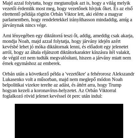
Majd azzal folytatta, hogy megtanuljuk azt is, hogy a világ melyik
vezetői érdemlik most meg, hogy vezetőnek hívjuk őket. És az első
elrettentő példája rögtön Orbán Viktor lett, aki elérte a magyar
parlamentben, hogy rendeletekkel irányíthasson mindaddig, amíg a
járványnak nincs vége.
Ami lényegében egy diktátorrá teszi őt, addig, ameddig csak akarja,
mondja Noah, majd azzal folytatja, hogy járvány idején azért
kevésbé lehet jó móka diktátornak lenni, és előadott egy jelenetet
arról, hogy az általa eljátszott diktátorkarakter kínzásra ítél valakit,
de végül ezt nem tudták megvalósítani, hiszen a járvány miatt nem
érnek egymáshoz az emberek.
Orbán után a következő példa a 'vezetőkre' a fehérorosz Alekszandr
Lukasenko volt a műsorban, majd nem meglepő módon Noah
belpolitikai vizekre terelte az adást, és áttért arra, hogy Trump
hogyan kezeli a koronavírus-helyzetet. Az Orbán Viktorral
foglalkozó rövid jelenet kevéssel öt perc után indul: