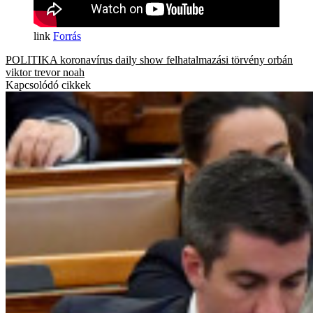
Forrás
POLITIKA
koronavírus
daily show
felhatalmazási törvény
orbán
viktor
trevor noah
Kapcsolódó cikkek