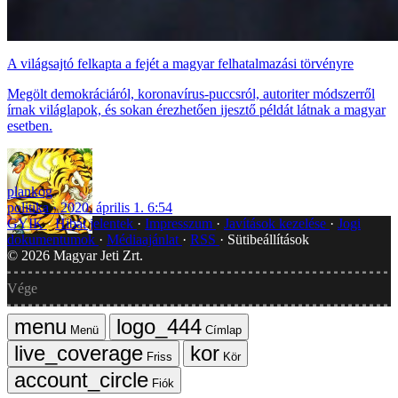
A világsajtó felkapta a fejét a magyar felhatalmazási törvényre
Megölt demokráciáról, koronavírus-puccsról, autoriter módszerről
írnak világlapok, és sokan érezhetően ijesztő példát látnak a magyar
esetben.
plankog
politika
2020. április 1. 6:54
GYIK
Hibát jelentek
Impresszum
Javítások kezelése
Jogi
dokumentumok
Médiaajánlat
RSS
Sütibeállítások
©
2026
Magyar Jeti Zrt.
Vége
Menü
Címlap
Friss
Kör
Fiók