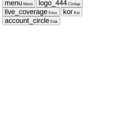
Menü
Címlap
Friss
Kör
Fiók