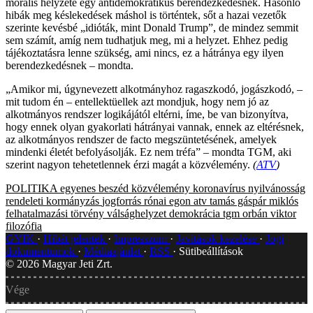
morális helyzete egy antidemokratikus berendezkedésnek. Hasonló
hibák meg késlekedések máshol is történtek, sőt a hazai vezetők
szerinte kevésbé „idióták, mint Donald Trump”, de mindez semmit
sem számít, amíg nem tudhatjuk meg, mi a helyzet. Ehhez pedig
tájékoztatásra lenne szükség, ami nincs, ez a hátránya egy ilyen
berendezkedésnek – mondta.
„Amikor mi, úgynevezett alkotmányhoz ragaszkodó, jogászkodó, –
mit tudom én – entellektüellek azt mondjuk, hogy nem jó az
alkotmányos rendszer logikájától eltérni, íme, be van bizonyítva,
hogy ennek olyan gyakorlati hátrányai vannak, ennek az eltérésnek,
az alkotmányos rendszer de facto megszüntetésének, amelyek
mindenki életét befolyásolják. Ez nem tréfa” – mondta TGM, aki
szerint nagyon tehetetlennek érzi magát a közvélemény.
(
ATV
)
POLITIKA
egyenes beszéd
közvélemény
koronavírus
nyilvánosság
rendeleti kormányzás
jogforrás
rónai egon
atv
tamás gáspár miklós
felhatalmazási törvény
válsághelyzet
demokrácia
tgm
orbán viktor
filozófia
GYIK
Hibát jelentek
Impresszum
Javítások kezelése
Jogi
dokumentumok
Médiaajánlat
RSS
Sütibeállítások
©
2026
Magyar Jeti Zrt.
Vége