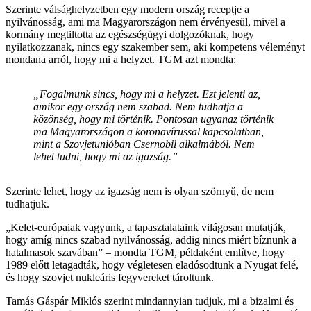
Szerinte válsághelyzetben egy modern ország receptje a
nyilvánosság, ami ma Magyarországon nem érvényesül, mivel a
kormány megtiltotta az egészségügyi dolgozóknak, hogy
nyilatkozzanak, nincs egy szakember sem, aki kompetens véleményt
mondana arról, hogy mi a helyzet. TGM azt mondta:
„Fogalmunk sincs, hogy mi a helyzet. Ezt jelenti az,
amikor egy ország nem szabad. Nem tudhatja a
közönség, hogy mi történik. Pontosan ugyanaz történik
ma Magyarországon a koronavírussal kapcsolatban,
mint a Szovjetunióban Csernobil alkalmából. Nem
lehet tudni, hogy mi az igazság.”
Szerinte lehet, hogy az igazság nem is olyan szörnyű, de nem
tudhatjuk.
„Kelet-európaiak vagyunk, a tapasztalataink világosan mutatják,
hogy amíg nincs szabad nyilvánosság, addig nincs miért bíznunk a
hatalmasok szavában” – mondta TGM, példaként említve, hogy
1989 előtt letagadták, hogy végletesen eladósodtunk a Nyugat felé,
és hogy szovjet nukleáris fegyvereket tároltunk.
Tamás Gáspár Miklós szerint mindannyian tudjuk, mi a bizalmi és