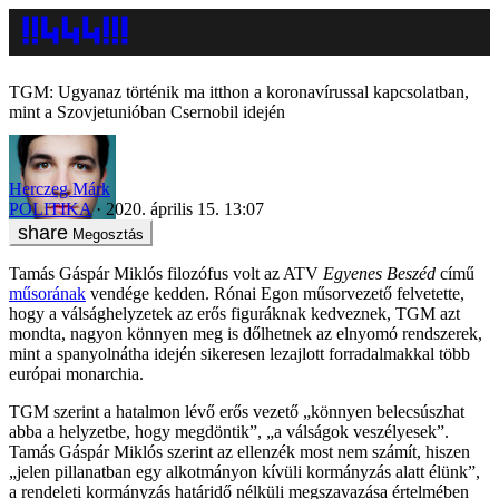
TGM: Ugyanaz történik ma itthon a koronavírussal kapcsolatban,
mint a Szovjetunióban Csernobil idején
Herczeg Márk
POLITIKA
2020. április 15. 13:07
Megosztás
Tamás Gáspár Miklós filozófus volt az ATV
Egyenes Beszéd
című
műsorának
vendége kedden. Rónai Egon műsorvezető felvetette,
hogy a válsághelyzetek az erős figuráknak kedveznek, TGM azt
mondta, nagyon könnyen meg is dőlhetnek az elnyomó rendszerek,
mint a spanyolnátha idején sikeresen lezajlott forradalmakkal több
európai monarchia.
TGM szerint a hatalmon lévő erős vezető „könnyen belecsúszhat
abba a helyzetbe, hogy megdöntik”, „a válságok veszélyesek”.
Tamás Gáspár Miklós szerint az ellenzék most nem számít, hiszen
„jelen pillanatban egy alkotmányon kívüli kormányzás alatt élünk”,
a rendeleti kormányzás határidő nélküli megszavazása értelmében