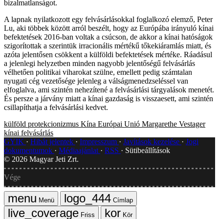
bizalmatlanságot.
A lapnak nyilatkozott egy felvásárlásokkal foglalkozó elemző, Peter
Lu, aki többek között arról beszélt, hogy az Európába irányuló kínai
befektetések 2016-ban voltak a csúcson, de akkor a kínai hatóságok
szigorítottak a szerintük irracionális mértékű tőkekiáramlás miatt, és
azóta jelentősen csökkent a külföldi befektetések mértéke. Ráadásul
a jelenlegi helyzetben minden nagyobb jelentőségű felvásárlás
vélhetően politikai viharokat szülne, emellett pedig számtalan
nyugati cég vezetősége jelenleg a válságmenedzseléssel van
elfoglalva, ami szintén nehezítené a felvásárlási tárgyalások menetét.
És persze a járvány miatt a kínai gazdaság is visszaesett, ami szintén
csillapíthatja a felvásárlási kedvet.
külföld
protekcionizmus
Kína
Európai Unió
Margarethe Vestager
kínai felvásárlás
GYIK
Hibát jelentek
Impresszum
Javítások kezelése
Jogi
dokumentumok
Médiaajánlat
RSS
Sütibeállítások
©
2026
Magyar Jeti Zrt.
Vége
Menü
Címlap
Friss
Kör