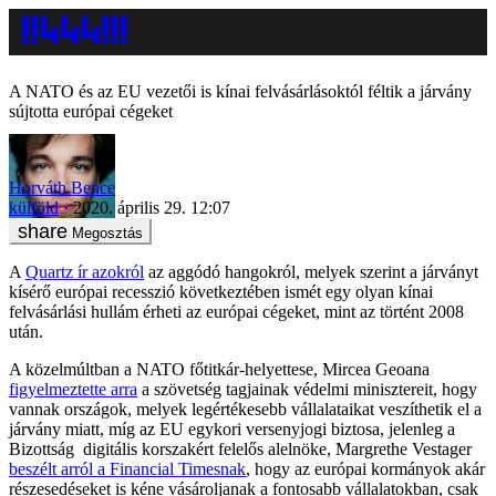
A NATO és az EU vezetői is kínai felvásárlásoktól féltik a járvány
sújtotta európai cégeket
Horváth Bence
külföld
2020. április 29. 12:07
Megosztás
A
Quartz ír azokról
az aggódó hangokról, melyek szerint a járványt
kísérő európai recesszió következtében ismét egy olyan kínai
felvásárlási hullám érheti az európai cégeket, mint az történt 2008
után.
A közelmúltban a NATO főtitkár-helyettese, Mircea Geoana
figyelmeztette arra
a szövetség tagjainak védelmi minisztereit, hogy
vannak országok, melyek legértékesebb vállalataikat veszíthetik el a
járvány miatt, míg az EU egykori versenyjogi biztosa, jelenleg a
Bizottság digitális korszakért felelős alelnöke, Margrethe Vestager
beszélt arról a Financial Timesnak
, hogy az európai kormányok akár
részesedéseket is kéne vásároljanak a fontosabb vállalatokban, csak