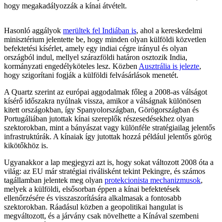
hogy megakadályozzák a kínai átvételt.
Hasonló aggályok
merültek fel Indiában is
, ahol a kereskedelmi
minisztérium jelentette be, hogy minden olyan külföldi közvetlen
befektetési kísérlet, amely egy indiai cégre irányul és olyan
országból indul, mellyel szárazföldi határon osztozik India,
kormányzati engedélyköteles lesz. Közben
Ausztrália is jelezte
,
hogy szigorítani fogják a külföldi felvásárlások menetét.
A Quartz szerint az európai aggodalmak főleg a 2008-as válságot
kísérő időszakra nyúlnak vissza, amikor a válságnak különösen
kitett országokban, így Spanyolországban, Görögországban és
Portugáliában jutottak kínai szereplők részesedésekhez olyan
szektorokban, mint a bányászat vagy különféle stratégiailag jelentős
infrastruktúrák. A kínaiak így jutottak hozzá például jelentős görög
kikötőkhöz is.
Ugyanakkor a lap megjegyzi azt is, hogy sokat változott 2008 óta a
világ: az EU már stratégiai riválisként tekint Pekingre, és számos
tagállamban jelentek meg olyan
protekcionista mechanizmusok
,
melyek a külföldi, elsősorban éppen a kínai befektetések
ellenőrzésére és visszaszorítására alkalmasak a fontosabb
szektorokban. Ráadásul közben a geopolitikai hangulat is
megváltozott, és a járvány csak növelhette a Kínával szembeni