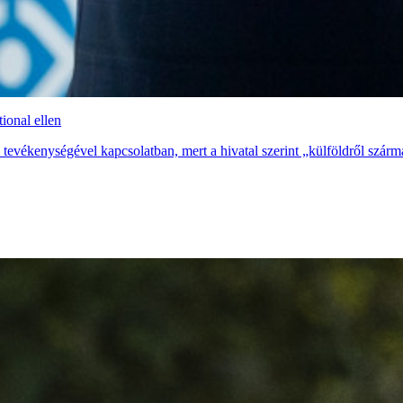
ional ellen
 tevékenységével kapcsolatban, mert a hivatal szerint „külföldről szárm