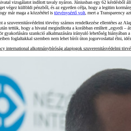
ivatal vizsgálatot indított tavaly nyáron. Júniusban egy 62 kérdésből ál
et végez külföldi pénzből, és az egyetlen célja, hogy a legitim kormányt
 hogy már maga a közzététel is
törvénysértő volt
, mert a Transparency az
nt a szuverenitásvédelmi törvény számos rendelkezése ellentétes az Al
án tettük, hogy a hivatal megindította a korábban említett „egyedi – á
r gyakorlására szankció alkalmazására irányuló lehetőség hiányában a
ben foglaltakkal szemben nem lehet bírói úton jogorvoslattal élni, idéz
cy international
alkotmánybíróság
alapjogok
szuverenitásvédelmi tör