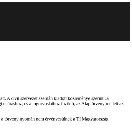
t. A civil szervezet szerdán kiadott közleménye szerint „a
gi eljáráshoz, és a jogorvoslathoz fűződő, az Alaptörvény mellett az
 hogy a törvény nyomán nem érvényesülnek a TI Magyarország