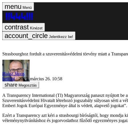
Menü
Kinézet
Jelentkezz be!
Strasbourghoz fordult a szuverenitásvédelmi törvény miatt a Transpa
Haász János
belföld
2025. március 26. 10:58
Megosztás
A Transparency International (TI) Magyarország panaszt nyújtott be a
Szuverenitásvédelmi Hivatalt létrehozó jogszabály súlyosan sérti a vél
Emberi Jogok Európai Egyezménye által is védett, alapvető jogokat”.
Ezért a Transparency azt kéri a strasbourgi bíróságtól, hogy mondja 
véleménynyilvánításhoz és jogorvoslathoz fűződő egyezményes jogai