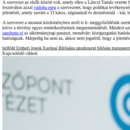
A szervezet az elsők között volt, amely ellen a Lánczi Tamás vezette h
fesztiválon azzal
vádolta meg
a szervezetet, hogy politikai tevékenység
jelentését, amely szerint a TI káros, stigmatizál és dezinformál – kár,
A szervezet a mostani közleményben arról is ír: meggyőződésük szeri
kérve a törvény egyes rendelkezéseinek megsemmisítését. Mindezt azut
utasította el
az alkotmányjogi panaszt, mondván: közigazgatási hatáskö
hatóságnak. Márpedig ha nem az, akkor nem jogsértő, hogy a jelentései
belföld
Emberi Jogok Európai Bírósága
strasbourgi bíróság
transparen
Kapcsolódó cikkek