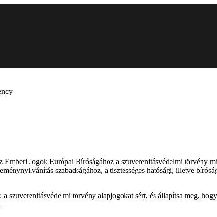
rency
z Emberi Jogok Európai Bíróságához a szuverenitásvédelmi törvény miat
eménynyilvánítás szabadságához, a tisztességes hatósági, illetve bírósá
ki: a szuverenitásvédelmi törvény alapjogokat sért, és állapítsa meg,
.