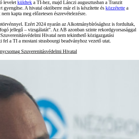
ló levelet
küldtek
a TI-hez, majd Lánczi augusztusban a Tranzit
 gyengítse. A hivatal októberre már el is készítette és
közzétette
a
t nem kapta meg előzetesen észrevételezésre.
aptörvénnyel. Ezért 2024 nyarán az Alkotmánybírósághoz is fordultak,
tfogó jellegű – vizsgálatát”. Az AB azonban szinte rekordgyorsasággal
 Szuverenitásvédelmi Hivatal nem tekinthető közigazgatási
i fel a TI a mostani strasbourgi beadványhoz vezető utat.
vénycsomag
Szuverenitásvédelmi Hivatal