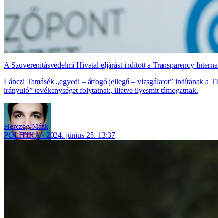
A Szuverenitásvédelmi Hivatal eljárást indított a Transparency Internat
Lánczi Tamásék „egyedi – átfogó jellegű – vizsgálatot” indítanak a TI
irányuló” tevékenységet folytatnak, illetve ilyesmit támogatnak.
Herczeg Márk
POLITIKA
2024. június 25. 13:37