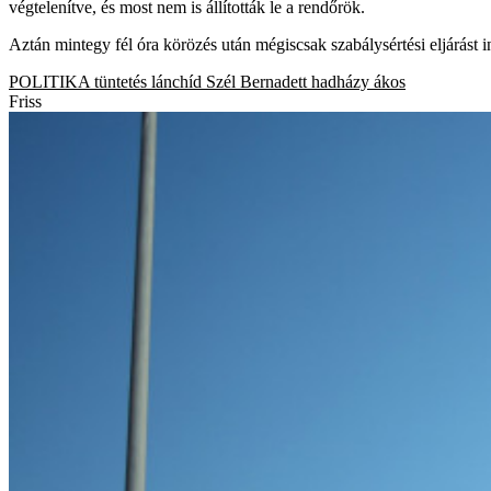
végtelenítve, és most nem is állították le a rendőrök.
Aztán mintegy fél óra körözés után mégiscsak szabálysértési eljárást ind
POLITIKA
tüntetés
lánchíd
Szél Bernadett
hadházy ákos
Friss