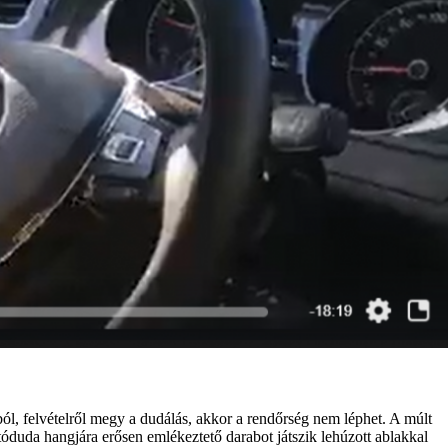
l, felvételről megy a dudálás, akkor a rendőrség nem léphet. A múlt
óduda hangjára erősen emlékeztető darabot játszik lehúzott ablakkal