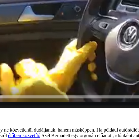
gy ne közvetlenül dudáljanak, hanem másképpen. Ha például autórádióbó
ésről
élőben közvetítő
Szél Bernadett egy orgonán előadott, időnként aut