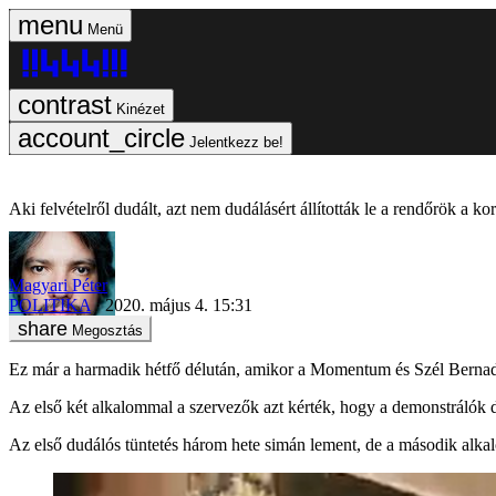
Menü
Kinézet
Jelentkezz be!
Aki felvételről dudált, azt nem dudálásért állították le a rendőrök a k
Magyari Péter
POLITIKA
2020. május 4. 15:31
Megosztás
Ez már a harmadik hétfő délután, amikor a Momentum és Szél Bernadet
Az első két alkalommal a szervezők azt kérték, hogy a demonstrálók d
Az első dudálós tüntetés három hete simán lement, de a második alkal