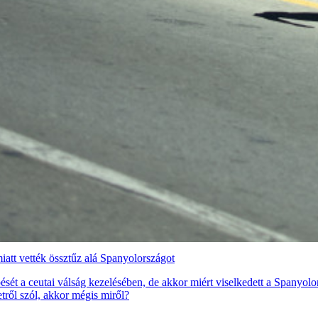
att vették össztűz alá Spanyolországot
ét a ceutai válság kezelésében, de akkor miért viselkedett a Spanyolor
etről szól, akkor mégis miről?