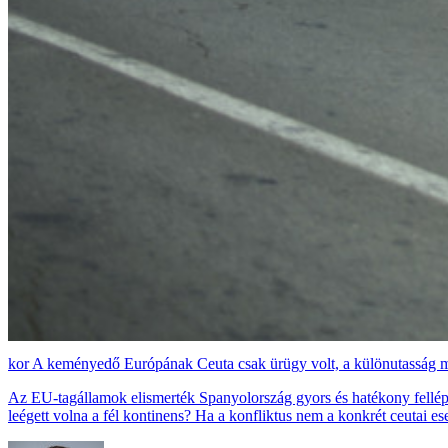
A keményedő Európának Ceuta csak ürügy volt, a különutasság mi
Az EU-tagállamok elismerték Spanyolország gyors és hatékony fellépés
leégett volna a fél kontinens? Ha a konfliktus nem a konkrét ceutai es