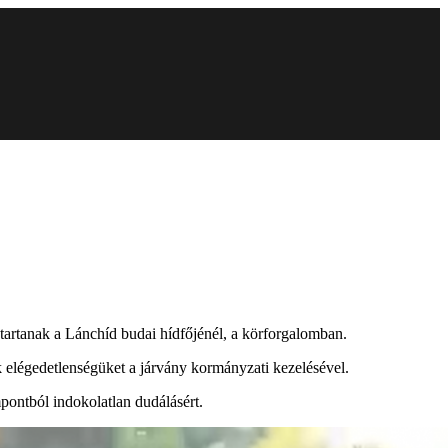
tartanak a Lánchíd budai hídfőjénél, a körforgalomban.
k elégedetlenségüket a járvány kormányzati kezelésével.
mpontból indokolatlan dudálásért.