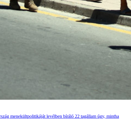
szág menekültpolitikáját levélben bíráló 22 tagállam úgy, mintha