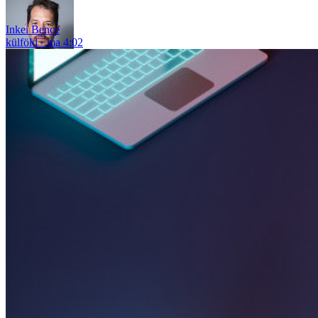
Inkei Bence
külföld
ma 4:02