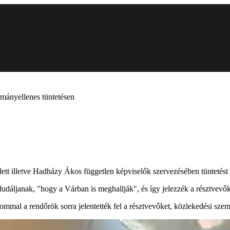
ormányellenes tüntetésen
t illetve Hadházy Ákos független képviselők szervezésében tüntetést 
událjanak, "hogy a Várban is meghallják", és így jelezzék a résztvevő
ommal a rendőrök sorra jelentették fel a résztvevőket, közlekedési sze