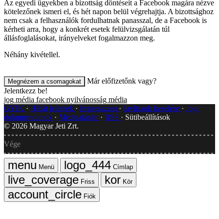
Az egyedi ügyekben a bizottság döntéseit a Facebook magára nézve
kötelezőnek ismeri el, és hét napon belül végrehajtja. A bizottsághoz
nem csak a felhasználók fordulhatnak panasszal, de a Facebook is
kérheti arra, hogy a konkrét esetek felülvizsgálatán túl
állásfoglalásokat, irányelveket fogalmazzon meg.
Néhány kivétellel.
Már előfizetőnk vagy?
Megnézem a csomagokat
Jelentkezz be!
jog
média
facebook
nyilvánosság
média
GYIK
Hibát jelentek
Impresszum
Javítások kezelése
Jogi
dokumentumok
Médiaajánlat
RSS
Sütibeállítások
©
2026
Magyar Jeti Zrt.
Vége
Menü
Címlap
Friss
Kör
Fiók