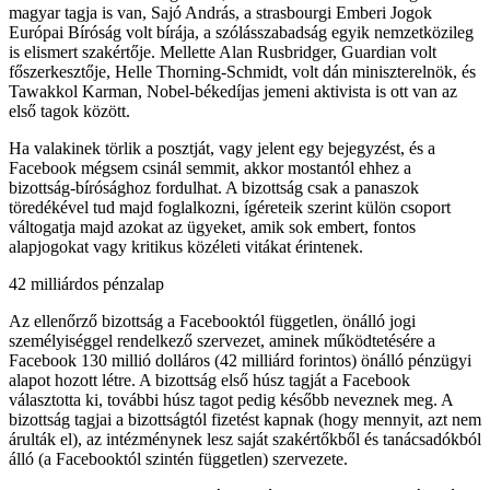
magyar tagja is van, Sajó András, a strasbourgi Emberi Jogok
Európai Bíróság volt bírája, a szólásszabadság egyik nemzetközileg
is elismert szakértője. Mellette Alan Rusbridger, Guardian volt
főszerkesztője, Helle Thorning-Schmidt, volt dán miniszterelnök, és
Tawakkol Karman, Nobel-békedíjas jemeni aktivista is ott van az
első tagok között.
Ha valakinek törlik a posztját, vagy jelent egy bejegyzést, és a
Facebook mégsem csinál semmit, akkor mostantól ehhez a
bizottság-bírósághoz fordulhat. A bizottság csak a panaszok
töredékével tud majd foglalkozni, ígéreteik szerint külön csoport
váltogatja majd azokat az ügyeket, amik sok embert, fontos
alapjogokat vagy kritikus közéleti vitákat érintenek.
42 milliárdos pénzalap
Az ellenőrző bizottság a Facebooktól független, önálló jogi
személyiséggel rendelkező szervezet, aminek működtetésére a
Facebook 130 millió dolláros (42 milliárd forintos) önálló pénzügyi
alapot hozott létre. A bizottság első húsz tagját a Facebook
választotta ki, további húsz tagot pedig később neveznek meg. A
bizottság tagjai a bizottságtól fizetést kapnak (hogy mennyit, azt nem
árulták el), az intézménynek lesz saját szakértőkből és tanácsadókból
álló (a Facebooktól szintén független) szervezete.