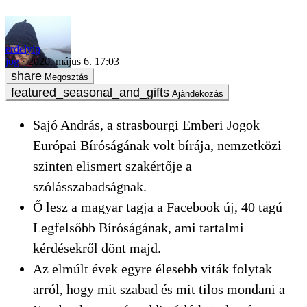
több mint kétmilliárd ember szólásszabadságról dönthet majd
erdelyip
jog
2020. május 6. 17:03
Megosztás
Ajándékozás
Sajó András, a strasbourgi Emberi Jogok
Európai Bíróságának volt bírája, nemzetközi
szinten elismert szakértője a
szólásszabadságnak.
Ő lesz a magyar tagja a Facebook új, 40 tagú
Legfelsőbb Bíróságának, ami tartalmi
kérdésekről dönt majd.
Az elmúlt évek egyre élesebb viták folytak
arról, hogy mit szabad és mit tilos mondani a