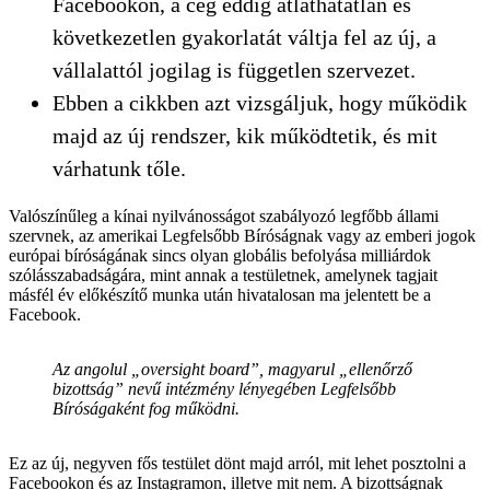
Facebookon, a cég eddig átláthatatlan és
következetlen gyakorlatát váltja fel az új, a
vállalattól jogilag is független szervezet.
Ebben a cikkben azt vizsgáljuk, hogy működik
majd az új rendszer, kik működtetik, és mit
várhatunk tőle.
Valószínűleg a kínai nyilvánosságot szabályozó legfőbb állami
szervnek, az amerikai Legfelsőbb Bíróságnak vagy az emberi jogok
európai bíróságának sincs olyan globális befolyása milliárdok
szólásszabadságára, mint annak a testületnek, amelynek tagjait
másfél év előkészítő munka után hivatalosan ma jelentett be a
Facebook.
Az angolul „oversight board”, magyarul „ellenőrző
bizottság” nevű intézmény lényegében Legfelsőbb
Bíróságaként fog működni.
Ez az új, negyven fős testület dönt majd arról, mit lehet posztolni a
Facebookon és az Instagramon, illetve mit nem. A bizottságnak