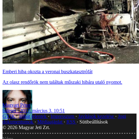
Emberi hiba okozta a veronai buszkatasztrófát
Az olasz rendőrök nem találtak műszaki hibára utaló nyomot.
Magyari Péter
baleset
2017. március 3. 10:51
GYIK
Hibát jelentek
Impresszum
Javítások kezelése
Jogi
dokumentumok
Médiaajánlat
RSS
Sütibeállítások
©
2026
Magyar Jeti Zrt.
Vége