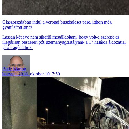
Olaszországban indul a veronai buszbaleset pere, itthon még
gyanúsított sincs
Lassan két éve nem sikerül megállapítani, hogy volt-e szerepe az
illegálisan beszerelt pót-üzemanyagtartálynak a 17 halálos áldozattal
járó tragédiához.
Bede Márton
baleset
2018. október 10. 7:59