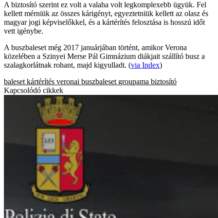
A biztosító szerint ez volt a valaha volt legkomplexebb ügyük. Fel
kellett mérniük az összes kárigényt, egyeztetniük kellett az olasz és
magyar jogi képviselőkkel, és a kártérítés felosztása is hosszú időt
vett igénybe.
A buszbaleset még 2017 januárjában történt, amikor Verona
közelében a Szinyei Merse Pál Gimnázium diákjait szállító busz a
szalagkorlátnak rohant, majd kigyulladt. (
via Index
)
baleset
kártérítés
veronai buszbaleset
groupama biztosító
Kapcsolódó cikkek