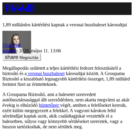
1,89 milliárdos kártérítést kapnak a veronai buszbaleset károsultjai
Fődi Kitti
baleset
2020. május 11. 13:06
Megosztás
Megállapodás született a teljes kártérítési fedezet felosztásáról a
biztosító és a
veronai buszbaleset
károsultjai között. A Groupama
Biztosító a kiszabható legnagyobb kártérítési összeget, 1,89 milliárd
forintot fizet az érintetteknek.
A Groupama Biztosító, ami a balesetet szenvedett
autóbusztársasággal állt szerződésben, nem akarta megvárni az akár
évekig is elhúzódó
büntetőper
végét, amiben a felelőseket keresik,
ezért külön megegyezett a felekkel. A vagyoni károkon felül
sérelmdíjat kaptak azok, akik családtagjukat vesztették el a
balesetben, súlyos vagy könnyebb sérüléseket szereztek, vagy a
buszon tartózkodtak, de nem sérültek meg.