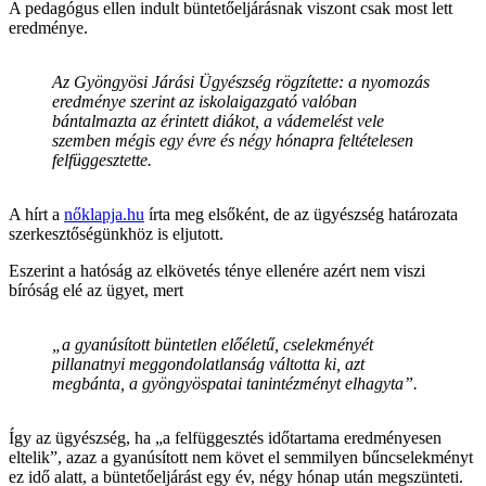
A pedagógus ellen indult büntetőeljárásnak viszont csak most lett
eredménye.
Az Gyöngyösi Járási Ügyészség rögzítette: a nyomozás
eredménye szerint az iskolaigazgató valóban
bántalmazta az érintett diákot, a vádemelést vele
szemben mégis egy évre és négy hónapra feltételesen
felfüggesztette.
A hírt a
nőklapja.hu
írta meg elsőként, de az ügyészség határozata
szerkesztőségünkhöz is eljutott.
Eszerint a hatóság az elkövetés ténye ellenére azért nem viszi
bíróság elé az ügyet, mert
„a gyanúsított büntetlen előéletű, cselekményét
pillanatnyi meggondolatlanság váltotta ki, azt
megbánta, a gyöngyöspatai tanintézményt elhagyta”.
Így az ügyészség, ha „a felfüggesztés időtartama eredményesen
eltelik”, azaz a gyanúsított nem követ el semmilyen bűncselekményt
ez idő alatt, a büntetőeljárást egy év, négy hónap után megszünteti.