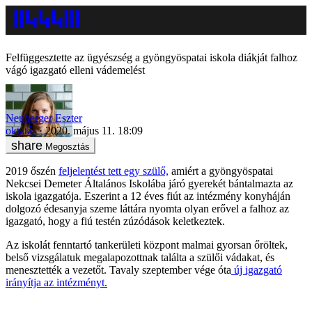
Felfüggesztette az ügyészség a gyöngyöspatai iskola diákját falhoz
vágó igazgató elleni vádemelést
Neuberger Eszter
oktatás
2020. május 11. 18:09
Megosztás
2019 őszén
feljelentést tett egy szülő,
amiért a gyöngyöspatai
Nekcsei Demeter Általános Iskolába járó gyerekét bántalmazta az
iskola igazgatója. Eszerint a 12 éves fiút az intézmény konyháján
dolgozó édesanyja szeme láttára nyomta olyan erővel a falhoz az
igazgató, hogy a fiú testén zúzódások keletkeztek.
Az iskolát fenntartó tankerületi központ malmai gyorsan őröltek,
belső vizsgálatuk megalapozottnak találta a szülői vádakat, és
menesztették a vezetőt. Tavaly szeptember vége óta
új igazgató
irányítja az intézményt.