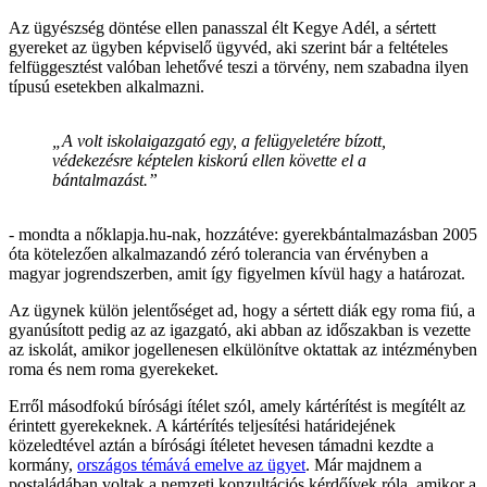
Az ügyészség döntése ellen panasszal élt Kegye Adél, a sértett
gyereket az ügyben képviselő ügyvéd, aki szerint bár a feltételes
felfüggesztést valóban lehetővé teszi a törvény, nem szabadna ilyen
típusú esetekben alkalmazni.
„A volt iskolaigazgató egy, a felügyeletére bízott,
védekezésre képtelen kiskorú ellen követte el a
bántalmazást.”
- mondta a nőklapja.hu-nak, hozzátéve: gyerekbántalmazásban 2005
óta kötelezően alkalmazandó zéró tolerancia van érvényben a
magyar jogrendszerben, amit így figyelmen kívül hagy a határozat.
Az ügynek külön jelentőséget ad, hogy a sértett diák egy roma fiú, a
gyanúsított pedig az az igazgató, aki abban az időszakban is vezette
az iskolát, amikor jogellenesen elkülönítve oktattak az intézményben
roma és nem roma gyerekeket.
Erről másodfokú bírósági ítélet szól, amely kártérítést is megítélt az
érintett gyerekeknek. A kártérítés teljesítési határidejének
közeledtével aztán a bírósági ítéletet hevesen támadni kezdte a
kormány,
országos témává emelve az ügyet
. Már majdnem a
postaládában voltak a nemzeti konzultációs kérdőívek róla, amikor a