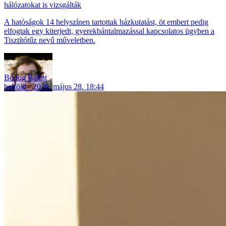
hálózatokat is vizsgálták
A hatóságok 14 helyszínen tartottak házkutatást, öt embert pedig
elfogtak egy kiterjedt, gyerekbántalmazással kapcsolatos ügyben a
Tisztítótűz nevű műveletben.
Bódog Bálint
belföld
2026. május 28. 18:44