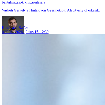
bántalmazások kivizsgálására
Vaskuti Gergely a Hintalovon Gyermekjogi Alapítványtól érkezik.
Kaufmann Balázs
belföld
2026. június 15. 12:30