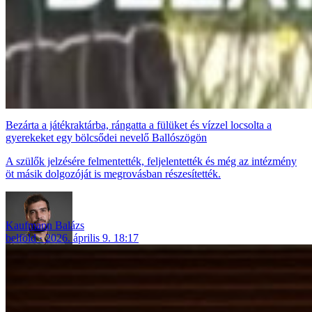
Bezárta a játékraktárba, rángatta a fülüket és vízzel locsolta a
gyerekeket egy bölcsődei nevelő Ballószögön
A szülők jelzésére felmentették, feljelentették és még az intézmény
öt másik dolgozóját is megrovásban részesítették.
Kaufmann Balázs
belföld
2026. április 9. 18:17