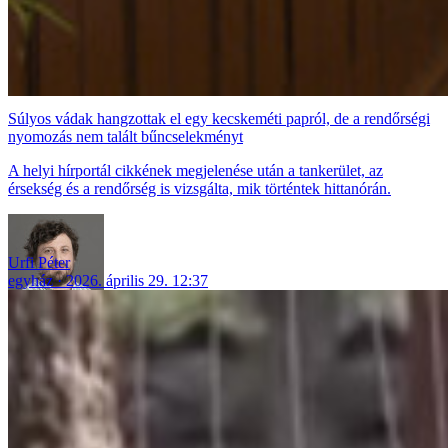
Súlyos vádak hangzottak el egy kecskeméti papról, de a rendőrségi
nyomozás nem talált bűncselekményt
A helyi hírportál cikkének megjelenése után a tankerület, az
érsekség és a rendőrség is vizsgálta, mik történtek hittanórán.
Urfi Péter
egyház
2026. április 29. 12:37