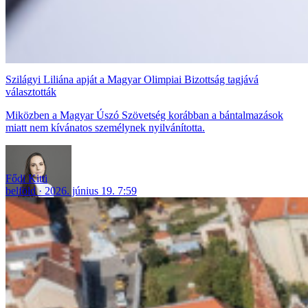
Szilágyi Liliána apját a Magyar Olimpiai Bizottság tagjává
választották
Miközben a Magyar Úszó Szövetség korábban a bántalmazások
miatt nem kívánatos személynek nyilvánította.
Fődi Kitti
belföld
2026. június 19. 7:59