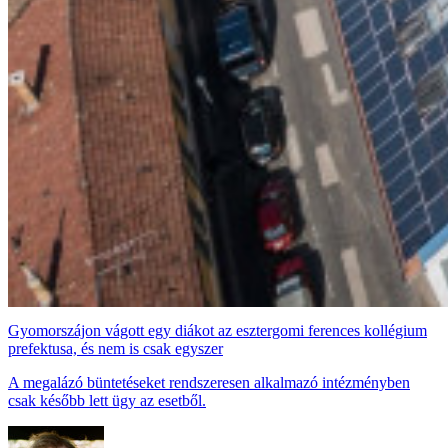
Gyomorszájon vágott egy diákot az esztergomi ferences kollégium
prefektusa, és nem is csak egyszer
A megalázó büntetéseket rendszeresen alkalmazó intézményben
csak később lett ügy az esetből.