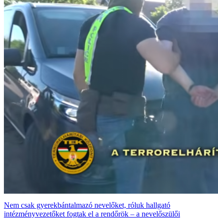
Nem csak gyerekbántalmazó nevelőket, róluk hallgató
intézményvezetőket fogtak el a rendőrök – a nevelőszülői