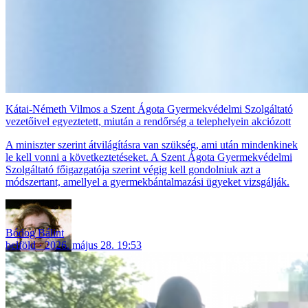
Kátai-Németh Vilmos a Szent Ágota Gyermekvédelmi Szolgáltató
vezetőivel egyeztetett, miután a rendőrség a telephelyein akciózott
A miniszter szerint átvilágításra van szükség, ami után mindenkinek
le kell vonni a következtetéseket. A Szent Ágota Gyermekvédelmi
Szolgáltató főigazgatója szerint végig kell gondolniuk azt a
módszertant, amellyel a gyermekbántalmazási ügyeket vizsgálják.
Bódog Bálint
belföld
2026. május 28. 19:53