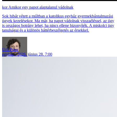
Amikor egy papot alaptalanul vádolnak
Sok hibát vétett a múltban a katolikus egyház gyermekbántalmazási
ügyek kezelésekor. Ma már, ha papot vádolnak visszaéléssel, az úgy
is országos botrány lehet, ha nincs ellene bizonyíték. A miskolci ügy
tanulságai és a különös háttérbeszélgetés az érsekkel.
Urfi Péter
egyház
2026. június 28. 7:00