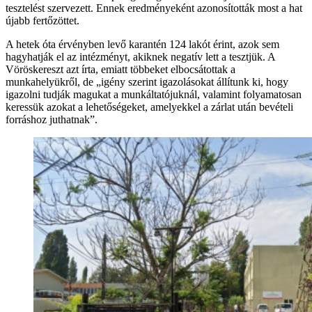
tesztelést szervezett. Ennek eredményeként azonosították most a hat
újabb fertőzöttet.
A hetek óta érvényben levő karantén 124 lakót érint, azok sem
hagyhatják el az intézményt, akiknek negatív lett a tesztjük. A
Vöröskereszt azt írta, emiatt többeket elbocsátottak a
munkahelyükről, de „igény szerint igazolásokat állítunk ki, hogy
igazolni tudják magukat a munkáltatójuknál, valamint folyamatosan
keressük azokat a lehetőségeket, amelyekkel a zárlat után bevételi
forráshoz juthatnak”.