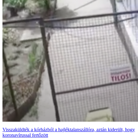
Visszaküldték a kórházból a hajléktalanszállóra, aztán kiderült, hogy
koronavírussal fertőzött