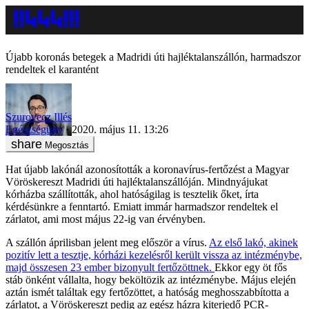
Újabb koronás betegek a Madridi úti hajléktalanszállón, harmadszor
rendeltek el karantént
Szurovecz Illés
Egészségügy
2020. május 11. 13:26
Megosztás
Hat újabb lakónál azonosították a koronavírus-fertőzést a Magyar
Vöröskereszt Madridi úti hajléktalanszállóján. Mindnyájukat
kórházba szállították, ahol hatóságilag is tesztelik őket, írta
kérdésünkre a fenntartó. Emiatt immár harmadszor rendeltek el
zárlatot, ami most május 22-ig van érvényben.
A szállón áprilisban jelent meg először a vírus.
Az első lakó, akinek
pozitív lett a tesztje, kórházi kezelésről került vissza az intézménybe,
majd összesen 23 ember bizonyult fertőzöttnek.
Ekkor egy öt fős
stáb önként vállalta, hogy beköltözik az intézménybe. Május elején
aztán ismét találtak egy fertőzöttet, a hatóság meghosszabbította a
zárlatot, a Vöröskereszt pedig az egész házra kiterjedő PCR-