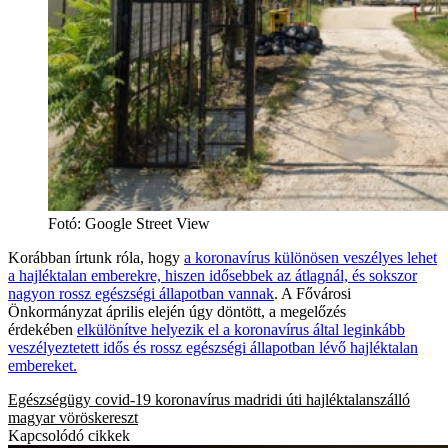
Fotó
:
Google Street View
Korábban írtunk róla, hogy
a koronavírus különösen veszélyes lehet
a hajléktalan emberekre, hiszen idősebbek az átlagnál, és sokszor
nagyon rossz egészségi állapotban vannak
. A Fővárosi
Önkormányzat április elején úgy döntött, a megelőzés
érdekében
elkülönítve helyezik el a koronavírus által leginkább
veszélyeztetett idős és rossz egészségi állapotban lévő hajléktalan
embereket.
Egészségügy
covid-19
koronavírus
madridi úti hajléktalanszálló
magyar vöröskereszt
Kapcsolódó cikkek