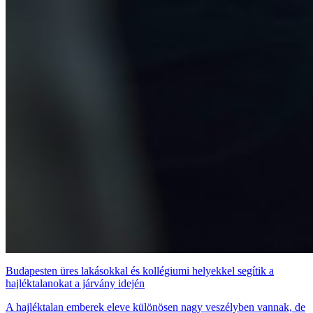
Budapesten üres lakásokkal és kollégiumi helyekkel segítik a
hajléktalanokat a járvány idején
A hajléktalan emberek eleve különösen nagy veszélyben vannak, de