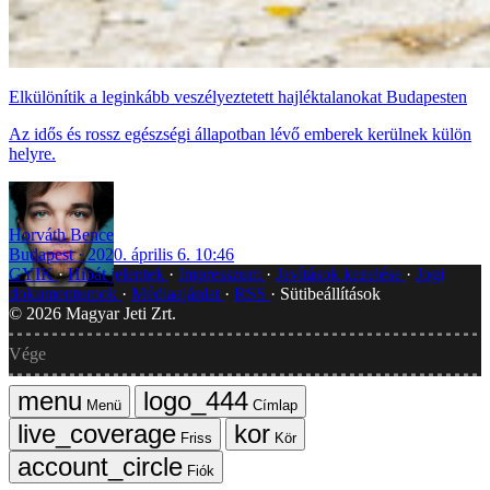
Elkülönítik a leginkább veszélyeztetett hajléktalanokat Budapesten
Az idős és rossz egészségi állapotban lévő emberek kerülnek külön
helyre.
Horváth Bence
Budapest
2020. április 6. 10:46
GYIK
Hibát jelentek
Impresszum
Javítások kezelése
Jogi
dokumentumok
Médiaajánlat
RSS
Sütibeállítások
©
2026
Magyar Jeti Zrt.
Vége
Menü
Címlap
Friss
Kör
Fiók