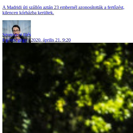
A Madridi úti szállón aztán 23 embernél azonosították a fertőzést,
kilencen kórházba kerültek.
Szurovecz Illés
Egészségügy
2020. április 21. 9:20