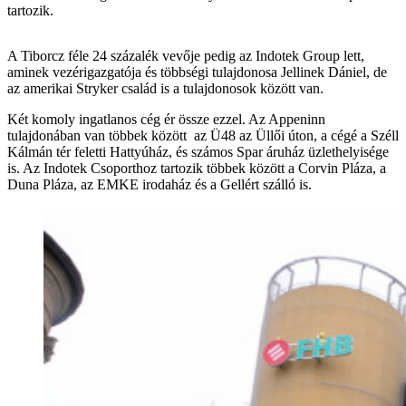
tartozik.
A Tiborcz féle 24 százalék vevője pedig az Indotek Group lett,
aminek vezérigazgatója és többségi tulajdonosa Jellinek Dániel, de
az amerikai Stryker család is a tulajdonosok között van.
Két komoly ingatlanos cég ér össze ezzel. Az Appeninn
tulajdonában van többek között az Ü48 az Üllői úton, a cégé a Széll
Kálmán tér feletti Hattyúház, és számos Spar áruház üzlethelyisége
is. Az Indotek Csoporthoz tartozik többek között a Corvin Pláza, a
Duna Pláza, az EMKE irodaház és a Gellért szálló is.