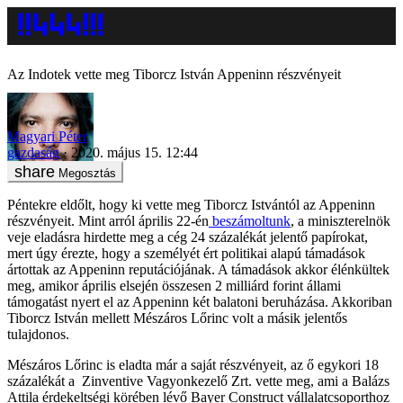
Az Indotek vette meg Tiborcz István Appeninn részvényeit
Magyari Péter
gazdaság
2020. május 15. 12:44
Megosztás
Péntekre eldőlt, hogy ki vette meg Tiborcz Istvántól az Appeninn
részvényeit. Mint arról április 22-én
beszámoltunk
, a miniszterelnök
veje eladásra hirdette meg a cég 24 százalékát jelentő papírokat,
mert úgy érezte, hogy a személyét ért politikai alapú támadások
ártottak az Appeninn reputációjának. A támadások akkor élénkültek
meg, amikor április elsején összesen 2 milliárd forint állami
támogatást nyert el az Appeninn két balatoni beruházása. Akkoriban
Tiborcz István mellett Mészáros Lőrinc volt a másik jelentős
tulajdonos.
Mészáros Lőrinc is eladta már a saját részvényeit, az ő egykori 18
százalékát a Zinventive Vagyonkezelő Zrt. vette meg, ami a Balázs
Attila érdekeltségi körében lévő Bayer Construct vállalatcsoporthoz