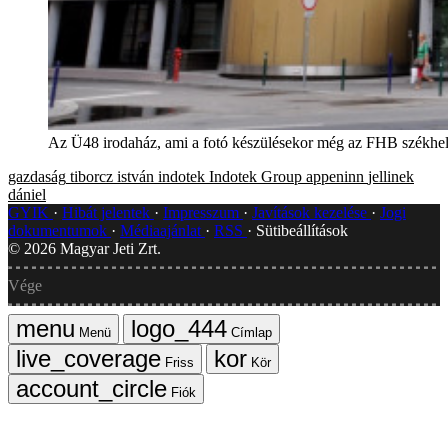
Az Ü48 irodaház, ami a fotó készülésekor még az FHB székhel
gazdaság
tiborcz istván
indotek
Indotek Group
appeninn
jellinek
dániel
GYIK
Hibát jelentek
Impresszum
Javítások kezelése
Jogi
dokumentumok
Médiaajánlat
RSS
Sütibeállítások
©
2026
Magyar Jeti Zrt.
Vége
Menü
Címlap
Friss
Kör
Fiók