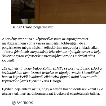
Balogh Csaba polgármester
A törvény szerint ha a képviselő-testület az alpolgármester
megbízását nem vonja vissza minősített többséggel, de a
polgármester mégis írásban, teljeskörűen megvonja a feladataikat,
akkor
a feladatkör megvonását követően az alpolgármester a helyi
önkormányzati képviselők tiszteletdíjával azonos mértékű díjra
jogosult.
„
Ez azt jelenti, hogy Fülöp Zoltán (LMP) és Lőrincz László (DK) a
továbbiakban nem lesznek terhelve az alpolgármesteri teendőkkel,
hanem képviselői feladataik ellátására fognak tudni koncentrálni,
képviselői díjazás fejében
” - írta Balogh.
Egyben bejelentette azt is, hogy a hétfőn hozott döntések közül 12-t
újratárgyal, mert az önkormányzat érdekeivel ellentétesnek találja.