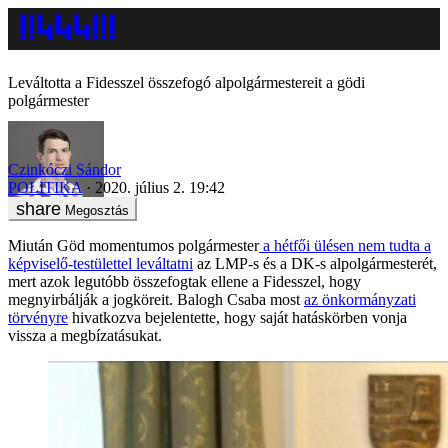
Leváltotta a Fidesszel összefogó alpolgármestereit a gödi
polgármester
Czinkóczi Sándor
POLITIKA
2020. július 2. 19:42
Megosztás
Miután Göd momentumos polgármester
a hétfői ülésen nem tudta a
képviselő-testülettel leváltatni
az LMP-s és a DK-s alpolgármesterét,
mert azok legutóbb összefogtak ellene a Fidesszel, hogy
megnyirbálják a jogköreit. Balogh Csaba most
az önkormányzati
törvényre
hivatkozva bejelentette, hogy saját hatáskörben vonja
vissza a megbízatásukat.