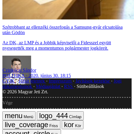
Szétrobbant az ellenzéki összefogás a Samsung-gyár elcsatolása
után Gödön
Az DK, az LMP és a Jobbik képviselői a Fidesszel együtt
nyesegették meg a momentumos polgármester jogköreit.
Czinkóczi Sándor
POLITIKA
2020. június 30. 18:15
GYIK
Hibát jelentek
Impresszum
Javítások kezelése
Jogi
dokumentumok
Médiaajánlat
RSS
Sütibeállítások
©
2026
Magyar Jeti Zrt.
Vége
Menü
Címlap
Friss
Kör