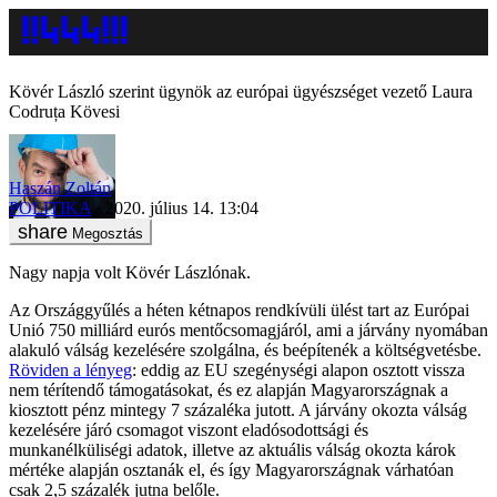
Kövér László szerint ügynök az európai ügyészséget vezető Laura
Codruța Kövesi
Haszán Zoltán
POLITIKA
2020. július 14. 13:04
Megosztás
Nagy napja volt Kövér Lászlónak.
Az Országgyűlés a héten kétnapos rendkívüli ülést tart az Európai
Unió 750 milliárd eurós mentőcsomagjáról, ami a járvány nyomában
alakuló válság kezelésére szolgálna, és beépítenék a költségvetésbe.
Röviden a lényeg
: eddig az EU szegénységi alapon osztott vissza
nem térítendő támogatásokat, és ez alapján Magyarországnak a
kiosztott pénz mintegy 7 százaléka jutott. A járvány okozta válság
kezelésére járó csomagot viszont eladósodottsági és
munkanélküliségi adatok, illetve az aktuális válság okozta károk
mértéke alapján osztanák el, és így Magyarországnak várhatóan
csak 2,5 százalék jutna belőle.