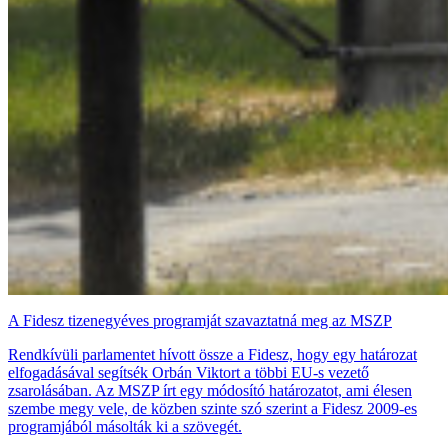
A Fidesz tizenegyéves programját szavaztatná meg az MSZP
Rendkívüli parlamentet hívott össze a Fidesz, hogy egy határozat
elfogadásával segítsék Orbán Viktort a többi EU-s vezető
zsarolásában. Az MSZP írt egy módosító határozatot, ami élesen
szembe megy vele, de közben szinte szó szerint a Fidesz 2009-es
programjából másolták ki a szövegét.