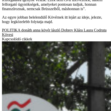
felforgató ügynökségek, amelyeket pontosan tudjuk, honnan
finanszíroznak, nemcsak Brüsszelből, máshonnan is”.
Az egyre jobban belelendülő Kövérnek itt lejárt az ideje, jelezte,
hogy legközelebb folytatja majd.
POLITIKA
donáth anna
kövér lászló
Dobrev Klára
Laura Codruta
Kövesi
Kapcsolódó cikkek