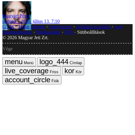
Magyari Péter
politika
2020. július 13. 7:10
GYIK
Hibát jelentek
Impresszum
Javítások kezelése
Jogi
dokumentumok
Médiaajánlat
RSS
Sütibeállítások
©
2026
Magyar Jeti Zrt.
Vége
Menü
Címlap
Friss
Kör
Fiók