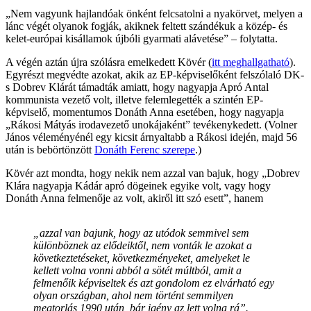
„Nem vagyunk hajlandóak önként felcsatolni a nyakörvet, melyen a
lánc végét olyanok fogják, akiknek feltett szándékuk a közép- és
kelet-európai kisállamok újbóli gyarmati alávetése” – folytatta.
A végén aztán újra szólásra emelkedett Kövér (
itt meghallgatható
).
Egyrészt megvédte azokat, akik az EP-képviselőként felszólaló DK-
s Dobrev Klárát támadták amiatt, hogy nagyapja Apró Antal
kommunista vezető volt, illetve felemlegették a szintén EP-
képviselő, momentumos Donáth Anna esetében, hogy nagyapja
„Rákosi Mátyás irodavezető unokájaként” tevékenykedett. (Volner
János véleményénél egy kicsit árnyaltabb a Rákosi idején, majd 56
után is bebörtönzött
Donáth Ferenc szerepe
.)
Kövér azt mondta, hogy nekik nem azzal van bajuk, hogy „Dobrev
Klára nagyapja Kádár apró dögeinek egyike volt, vagy hogy
Donáth Anna felmenője az volt, akiről itt szó esett”, hanem
„azzal van bajunk, hogy az utódok semmivel sem
különböznek az elődeiktől, nem vonták le azokat a
következtetéseket, következményeket, amelyeket le
kellett volna vonni abból a sötét múltból, amit a
felmenőik képviseltek és azt gondolom ez elvárható egy
olyan országban, ahol nem történt semmilyen
megtorlás 1990 után, bár igény az lett volna rá”.