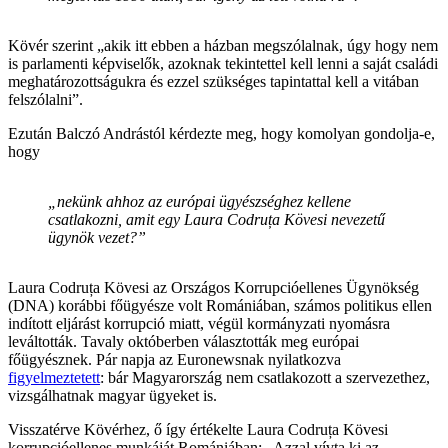
Kövér szerint „akik itt ebben a házban megszólalnak, úgy hogy nem
is parlamenti képviselők, azoknak tekintettel kell lenni a saját családi
meghatározottságukra és ezzel szükséges tapintattal kell a vitában
felszólalni”.
Ezután Balczó Andrástól kérdezte meg, hogy komolyan gondolja-e,
hogy
„nekünk ahhoz az európai ügyészséghez kellene
csatlakozni, amit egy Laura Codruța Kövesi nevezetű
ügynök vezet?”
Laura Codruța Kövesi az Országos Korrupcióellenes Ügynökség
(DNA) korábbi főügyésze volt Romániában, számos politikus ellen
indított eljárást korrupció miatt, végül kormányzati nyomásra
leváltották. Tavaly októberben választották meg európai
főügyésznek. Pár napja az Euronewsnak nyilatkozva
figyelmeztetett
: bár Magyarország nem csatlakozott a szervezethez,
vizsgálhatnak magyar ügyeket is.
Visszatérve Kövérhez, ő így értékelte Laura Codruța Kövesi
korrupcióellenes munkáját Romániában: „Azzal vívta ki az