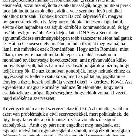
elismerést, azzal bizonyította az alkalmasságát, hogy politikai perek
tucatjait indította azok ellen, akik a vele szemben lévő politikai
oldalhoz tartoztak. Többek között Balczó képviselő úr, magyar
polgármesterek ellen is. Meghurcolták őket teljesen alaptalanul,
elvitte őket hajnalban családjuk köréből a kommandós autó, és így
tovább, és így tovább. Az ő ideje alatt a DNA és a Securitate
együttműködése eredményeképpen több százezer telefont hallgattak
le. Hát ha Ceaușescu elvtárs élne, mind a tíz ujját megnyalná, ha
látná, mit műveltek ezek Romániában. Hogy aztán Románia, mint
állam, mennyire maradt működőképes az ő áldásosnak nem
mondható tevékenysége következtében, ami nyilvánvalóan külső
motiváltságú volt, hát ezt a román választópolgárokra bízom, hogy
ítéljék meg ők. De azt komolyan gondolják, hogy nekünk ehhez az
ügyészséghez kellene csatlakozni, mert az pártatlan, jogállami és
tényleg a tiszta kezek politikája vezérli őket?” - kérdezte Kövér. Azt
egyébként a magyar kormány már azelőtt eldöntötte, hogy nem
csatlakozik az európai ügyészséghez, hogy eldőlt volna, ki vezeti
majd elsőként a szervezetet.
Kövér ezek után a civil szervezetekre tért ki. Azt mondta, valóban
azért van problémájuk a civil szervezetekkel, mert politizálnak, de
úgy, hogy kikerülik a pártfinanszírozásra vonatkozó szigorú
szabályokat. „Amit egy párt nem engedhet meg magának, azt
egyfajta mélyállami ügynökségként az adott, megcélzott országban
felforgatásra igénybe veszik. Ezek nem civil szervezetek, hanem