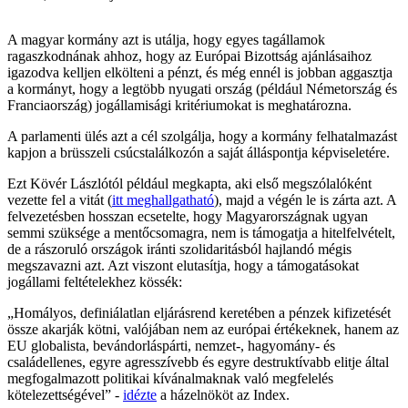
A magyar kormány azt is utálja, hogy egyes tagállamok
ragaszkodnának ahhoz, hogy az Európai Bizottság ajánlásaihoz
igazodva kelljen elkölteni a pénzt, és még ennél is jobban aggasztja
a kormányt, hogy a legtöbb nyugati ország (például Németország és
Franciaország) jogállamisági kritériumokat is meghatározna.
A parlamenti ülés azt a cél szolgálja, hogy a kormány felhatalmazást
kapjon a brüsszeli csúcstalálkozón a saját álláspontja képviseletére.
Ezt Kövér Lászlótól például megkapta, aki első megszólalóként
vezette fel a vitát (
itt meghallgatható
), majd a végén le is zárta azt. A
felvezetésben hosszan ecsetelte, hogy Magyarországnak ugyan
semmi szüksége a mentőcsomagra, nem is támogatja a hitelfelvételt,
de a rászoruló országok iránti szolidaritásból hajlandó mégis
megszavazni azt. Azt viszont elutasítja, hogy a támogatásokat
jogállami feltételekhez kössék:
„Homályos, definiálatlan eljárásrend keretében a pénzek kifizetését
össze akarják kötni, valójában nem az európai értékeknek, hanem az
EU globalista, bevándorláspárti, nemzet-, hagyomány- és
családellenes, egyre agresszívebb és egyre destruktívabb elitje által
megfogalmazott politikai kívánalmaknak való megfelelés
kötelezettségével” -
idézte
a házelnököt az Index.