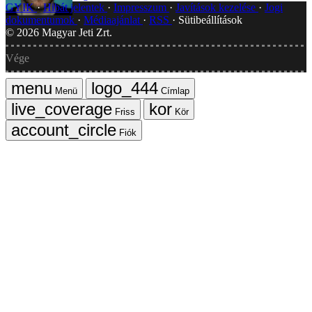
GYIK
Hibát jelentek
Impresszum
Javítások kezelése
Jogi
dokumentumok
Médiaajánlat
RSS
Sütibeállítások
©
2026
Magyar Jeti Zrt.
Vége
Menü
Címlap
Friss
Kör
Fiók