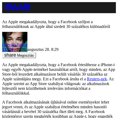
Az Apple megakadályozta, hogy a Facebook szóljon a
felhasználóknak az Apple által szedett 30 százalékos különadóról
Horváth Bence
TECH
2020. augusztus 28. 8:29
Megosztás
Az Apple megakadályozta, hogy a Facebook értesíthesse a iPhone-t
vagy egyéb Apple-terméket használókat arról, hogy minden, az App
Store-ból leszedett alkalmazáson belüli vásárlás 30 százaléka az
Apple számlájára megy. Ezt a Facebook árulta el a
Reuters-nek
. Az
Apple szerint az App Store szabályai világosak: az alkalmazások
fejlesztői nem közölhetnek irreleváns információkat a
felhasználóikkal.
A Facebook alkalmazásának újításával online eseményekre lehet
jegyet venni, és az Apple szabályai értelmében minden hasonló
vásárlásnál a bevétel 30 százaléka őket illeti meg. A Facebook
közleménye szerin megkérték korábban az Apple-t, hogy engedjék