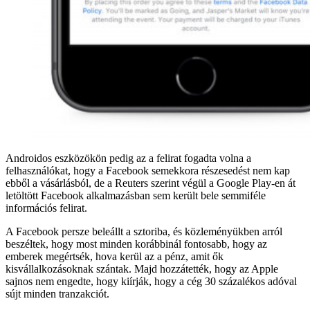
Androidos eszközökön pedig az a felirat fogadta volna a
felhasználókat, hogy a Facebook semekkora részesedést nem kap
ebből a vásárlásból, de a Reuters szerint végül a Google Play-en át
letöltött Facebook alkalmazásban sem került bele semmiféle
információs felirat.
A Facebook persze beleállt a sztoriba, és közleményükben arról
beszéltek, hogy most minden korábbinál fontosabb, hogy az
emberek megértsék, hova kerül az a pénz, amit ők
kisvállalkozásoknak szántak. Majd hozzátették, hogy az Apple
sajnos nem engedte, hogy kiírják, hogy a cég 30 százalékos adóval
sújt minden tranzakciót.