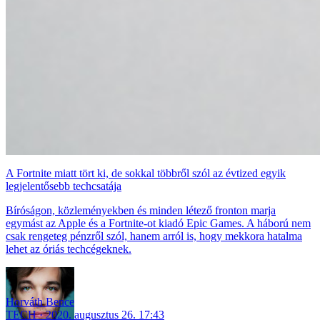
A Fortnite miatt tört ki, de sokkal többről szól az évtized egyik
legjelentősebb techcsatája
Bíróságon, közleményekben és minden létező fronton marja
egymást az Apple és a Fortnite-ot kiadó Epic Games. A háború nem
csak rengeteg pénzről szól, hanem arról is, hogy mekkora hatalma
lehet az óriás techcégeknek.
Horváth Bence
TECH
2020. augusztus 26. 17:43