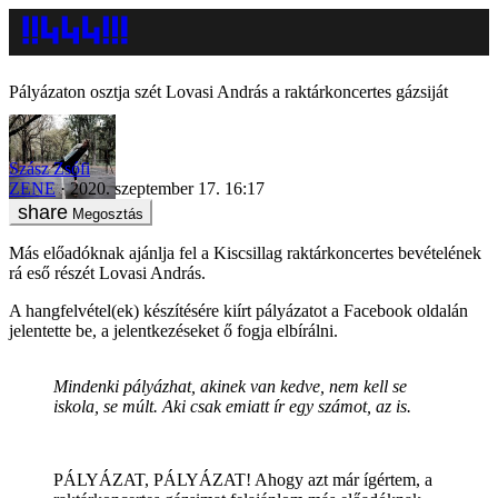
Pályázaton osztja szét Lovasi András a raktárkoncertes gázsiját
Szász Zsófi
ZENE
2020. szeptember 17. 16:17
Megosztás
Más előadóknak ajánlja fel a Kiscsillag raktárkoncertes bevételének
rá eső részét Lovasi András.
A hangfelvétel(ek) készítésére kiírt pályázatot a Facebook oldalán
jelentette be, a jelentkezéseket ő fogja elbírálni.
Mindenki pályázhat, akinek van kedve, nem kell se
iskola, se múlt. Aki csak emiatt ír egy számot, az is.
PÁLYÁZAT, PÁLYÁZAT! Ahogy azt már ígértem, a