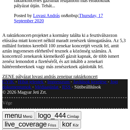
raktárkoncertes gázsimat felajánlom más előadóknak
pályázat útján. Tehát...
Posted by
Lovasi András
on&nbsp;
Thursday, 17
September 2020
A raktárkoncert-projektet a kormány találta ki a fesztiválszezon
elúszása miatt koncert nélkül maradt zenészek támogatására. Az 5,3
milliárd forintos keretből 100 zenekar koncertjét veszik fel, amit
aztán ingyenesen elérhetővé tesznek a közönség számára. A
koncertező zenekarok kiemelkedő gázsit kapnak, de több ismert
zenész lemondott a fizetéséről, és azt inkább a zenekari
háttérembereknek vagy más zenészeknek ajánlották fel.
ZENE
pályázat
lovasi andrás
zeneipar
raktárkoncert
GYIK
Hibát jelentek
Impresszum
Javítások kezelése
Jogi
dokumentumok
Médiaajánlat
RSS
Sütibeállítások
©
2026
Magyar Jeti Zrt.
Vége
Menü
Címlap
Friss
Kör