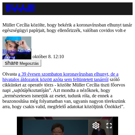
Müller Cecília közölte, hogy bekérik a koronavírusban elhunyt tanár
egészségügyi papírjait, hogy ellenőrizzék, valóban covidos volt-e
Haszán Zoltán
járvány
2020. október 8. 12:10
Megosztás
Olvasta
a 39 évesen szombaton koronavírusban elhunyt, de a
hivatalos áldozatok között azóta sem feltüntetett tanárról
szóló
cikkünket az operatív törzs - közölte Müller Cecília tiszti főorvos
napi „sajtótájékoztatóján”. Azt mondta a nézőknek, hogy
„természetesen ismerjük az esetet, tudunk róla, de ennek a
beazonosítása még folyamatban van, ugyanis nagyon törekszünk
arra, hogy csakis valid, megfelelő adatokat közöljünk Önökkel”.