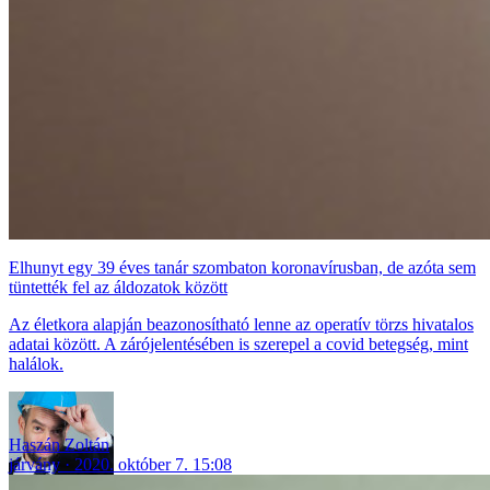
Elhunyt egy 39 éves tanár szombaton koronavírusban, de azóta sem
tüntették fel az áldozatok között
Az életkora alapján beazonosítható lenne az operatív törzs hivatalos
adatai között. A zárójelentésében is szerepel a covid betegség, mint
halálok.
Haszán Zoltán
járvány
2020. október 7. 15:08