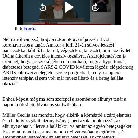
Forrás
Nem arról van szó, hogy a rokonok gyanúja szerint volt
koronavírusos a tanár. Amikor a férfi 21-én súlyos légzési
panaszokkal kórházba került, végeztek rajta tesztet, ami pozitív lett.
Utána átkerült a covidos intenzív osztályra. A zárójelentésben is
szerepel, hogy „összességében elmondható, hogy a hypertoniás,
diabeteses betegnél SARS-2 COVID kiváltotta légzési elégtelenség,
ARDS többszervi elégtelenségbe progrediált, mely komplex
intenzív terápiával sem volt már reverzálható és a beteg halálát
okozta”.
Ehhez képest még ma sem szerepel a szombaton elhunyt tanár a
naponta frissített, hivatalos statisztikában.
Müller Cecília azt mondta, hogy elkérik a kórháztól a zárójelentést
és a halottvizsgálati bizonyítványt, mert azok tartalmazzák az
elhunyt adatait, illetve a halálokot, valamint az egyéb betegségeket.
Ez - mint mondta - „a mai napon nyilvánvalóan megtörténik, és
amennyiben igazolódik az elhunyt betegség, akkor felkerül