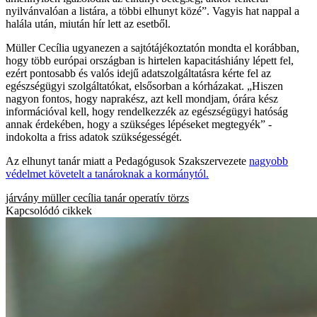
nyilvánvalóan a listára, a többi elhunyt közé”. Vagyis hat nappal a
halála után, miután hír lett az esetből.
Müller Cecília ugyanezen a sajtótájékoztatón mondta el korábban,
hogy több európai országban is hirtelen kapacitáshiány lépett fel,
ezért pontosabb és valós idejű adatszolgáltatásra kérte fel az
egészségügyi szolgáltatókat, elsősorban a kórházakat. „Hiszen
nagyon fontos, hogy naprakész, azt kell mondjam, órára kész
információval kell, hogy rendelkezzék az egészségügyi hatóság
annak érdekében, hogy a szükséges lépéseket megtegyék” -
indokolta a friss adatok szükségességét.
Az elhunyt tanár miatt a Pedagógusok Szakszervezete
nagyobb
védelmet követelt a tanároknak a kormánytól.
járvány
müller cecília
tanár
operatív törzs
Kapcsolódó cikkek