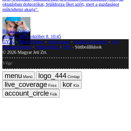
oktatásban dolgozókat, feláldozza őket azért, mert a gazdaságot
működtetni akarja".
Haszán Zoltán
oktatás
2020. október 8. 10:45
GYIK
Hibát jelentek
Impresszum
Javítások kezelése
Jogi
dokumentumok
Médiaajánlat
RSS
Sütibeállítások
©
2026
Magyar Jeti Zrt.
Vége
Menü
Címlap
Friss
Kör
Fiók