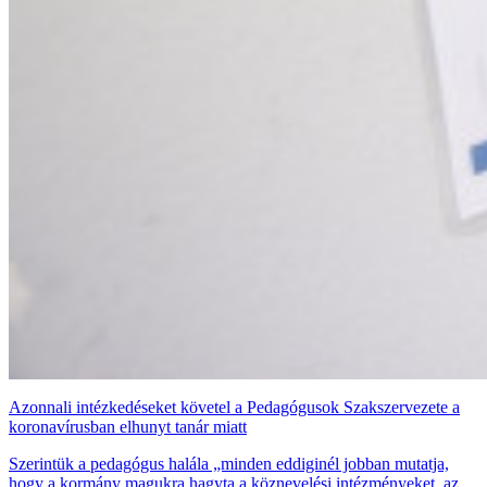
Azonnali intézkedéseket követel a Pedagógusok Szakszervezete a
koronavírusban elhunyt tanár miatt
Szerintük a pedagógus halála „minden eddiginél jobban mutatja,
hogy a kormány magukra hagyta a köznevelési intézményeket, az