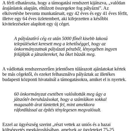
A férfi elhatározta, hogy a támogatási rendszert kijátszva, „valótlan
árajánlatok alapján, eltúlzott összegekre fog pályázni”. Az
elkövetésbe bevonta munkatársait, egy 42 éves és egy 41 éves férfit,
illetve egy 64 éves üzletembert, aki kifejezetten a későbbi
kivitelezésekre alapított egy új céget.
A pályázatíró cég ez után 5000 főnél kisebb lakosú
településeket keresett meg a lehetőséggel, hogy az
önkormányzatnak pályázati pénzből, lényegében ingyen
felújítják a játszótereket, ha őket bízzák meg.
A vádlottak rendszerszerűen jelentősen túlárazott ajánlatokat kértek
be más cégektől, és ezeket felhasználva pályáztak az illetékes
budapesti központi hivatalnál a támogatásokra, amiket el is nyertek.
60 önkormányzat esetében valósították meg úgy a
játszótér-beruházásokat, hogy a számlákon sokkal
magasabb árat tüntettek fel, mint amekkora
ráfordítással az építés ténylegesen megvalósult.
Ezzel az ügyészség szerint „részt vettek az uniós és a hazai
költségvetés megkárosításában, amelyek az ügyleteket 75-25