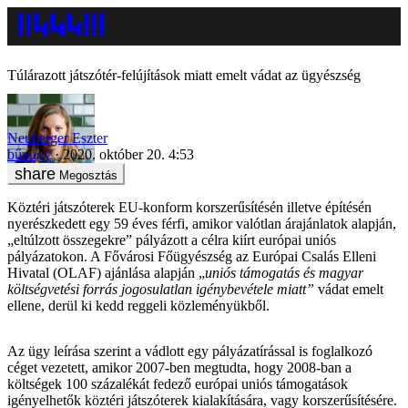
Túlárazott játszótér-felújítások miatt emelt vádat az ügyészség
Neuberger Eszter
bűnügy
2020. október 20. 4:53
Megosztás
Köztéri játszóterek EU-konform korszerűsítésén illetve építésén
nyerészkedett egy 59 éves férfi, amikor valótlan árajánlatok alapján,
„eltúlzott összegekre” pályázott a célra kiírt európai uniós
pályázatokon. A Fővárosi Főügyészség az Európai Csalás Elleni
Hivatal (OLAF) ajánlása alapján „
uniós támogatás és magyar
költségvetési forrás jogosulatlan igénybevétele miatt”
vádat emelt
ellene, derül ki kedd reggeli közleményükből.
Az ügy leírása szerint a vádlott egy pályázatírással is foglalkozó
céget vezetett, amikor 2007-ben megtudta, hogy 2008-ban a
költségek 100 százalékát fedező európai uniós támogatások
igényelhetők köztéri játszóterek kialakítására, vagy korszerűsítésére.