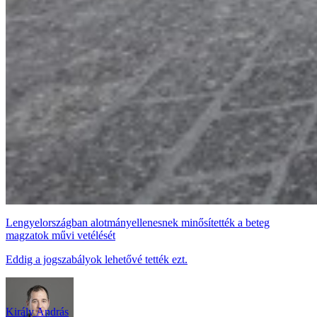
Lengyelországban alotmányellenesnek minősítették a beteg
magzatok művi vetélését
Eddig a jogszabályok lehetővé tették ezt.
Király András