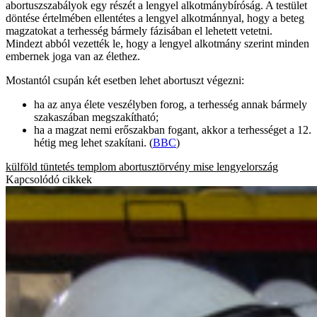
abortuszszabályok egy részét a lengyel alkotmánybíróság. A testület
döntése értelmében ellentétes a lengyel alkotmánnyal, hogy a beteg
magzatokat a terhesség bármely fázisában el lehetett vetetni.
Mindezt abból vezették le, hogy a lengyel alkotmány szerint minden
embernek joga van az élethez.
Mostantól csupán két esetben lehet abortuszt végezni:
ha az anya élete veszélyben forog, a terhesség annak bármely
szakaszában megszakítható;
ha a magzat nemi erőszakban fogant, akkor a terhességet a 12.
hétig meg lehet szakítani. (
BBC
)
külföld
tüntetés
templom
abortusztörvény
mise
lengyelország
Kapcsolódó cikkek