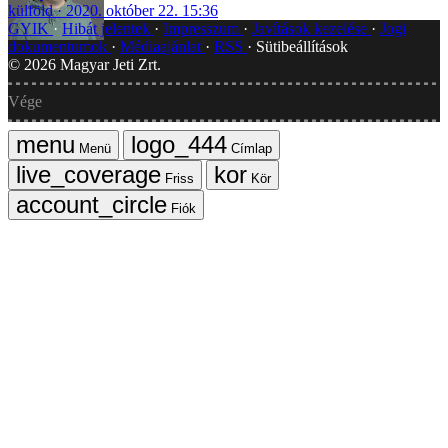
külföld
2020. október 22. 15:36
GYIK
Hibát jelentek
Impresszum
Javítások kezelése
Jogi
dokumentumok
Médiaajánlat
RSS
Sütibeállítások
©
2026
Magyar Jeti Zrt.
Vége
Menü
Címlap
Friss
Kör
Fiók