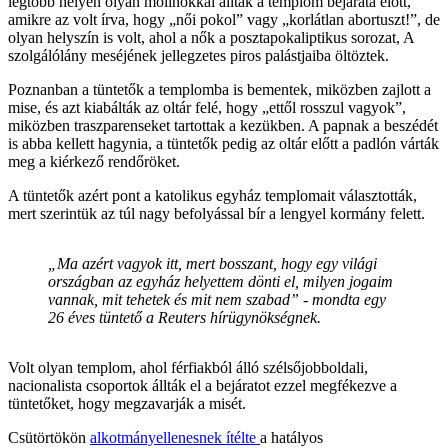
legtöbb helyen olyan molinókkal álltak a templom bejárata előtt,
amikre az volt írva, hogy „női pokol” vagy „korlátlan abortuszt!”, de
olyan helyszín is volt, ahol a nők a posztapokaliptikus sorozat, A
szolgálólány meséjének jellegzetes piros palástjaiba öltöztek.
Poznanban a tüntetők a templomba is bementek, miközben zajlott a
mise, és azt kiabálták az oltár felé, hogy „ettől rosszul vagyok”,
miközben traszparenseket tartottak a kezükben. A papnak a beszédét
is abba kellett hagynia, a tüntetők pedig az oltár előtt a padlón várták
meg a kiérkező rendőröket.
A tüntetők azért pont a katolikus egyház templomait választották,
mert szerintük az túl nagy befolyással bír a lengyel kormány felett.
„Ma azért vagyok itt, mert bosszant, hogy egy világi
országban az egyház helyettem dönti el, milyen jogaim
vannak, mit tehetek és mit nem szabad” - mondta egy
26 éves tüntető a Reuters hírügynökségnek.
Volt olyan templom, ahol férfiakból álló szélsőjobboldali,
nacionalista csoportok állták el a bejáratot ezzel megfékezve a
tüntetőket, hogy megzavarják a misét.
Csütörtökön
alkotmányellenesnek ítélte
a hatályos