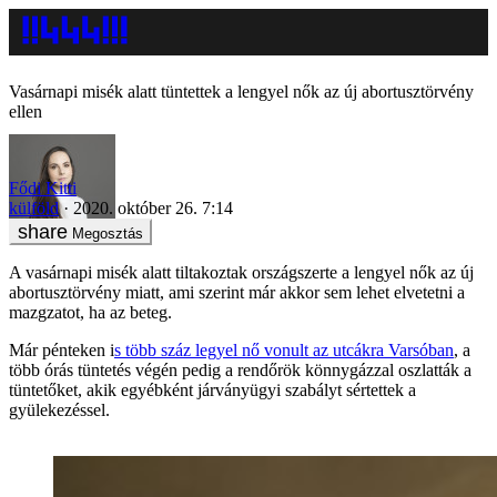
Vasárnapi misék alatt tüntettek a lengyel nők az új abortusztörvény
ellen
Fődi Kitti
külföld
2020. október 26. 7:14
Megosztás
A vasárnapi misék alatt tiltakoztak országszerte a lengyel nők az új
abortusztörvény miatt, ami szerint már akkor sem lehet elvetetni a
mazgzatot, ha az beteg.
Már pénteken i
s több száz legyel nő vonult az utcákra Varsóban
, a
több órás tüntetés végén pedig a rendőrök könnygázzal oszlatták a
tüntetőket, akik egyébként járványügyi szabályt sértettek a
gyülekezéssel.