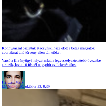
Könnygázzal oszlatták Kaczyński háza előtt a beteg magzatok
abortálását tiltó törvény ellen tüntetőket
Varsó a járványügyi helyzet miatt a legveszélyeztetettebb övezetbe
tartozik, így a 10 fősnél nagyobb gyülekezés tilos.
Herczeg Márk
külföld
2020. október 23. 9:39