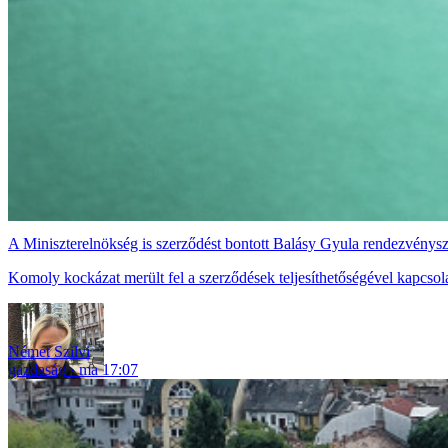
A Miniszterelnökség is szerződést bontott Balásy Gyula rendezvénys
Komoly kockázat merült fel a szerződések teljesíthetőségével kapcsol
Német Szilvi
gazdaság
ma 17:07