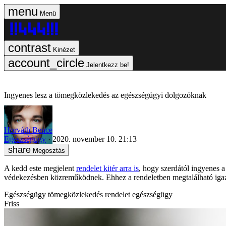
Menü
Kinézet
Jelentkezz be!
Ingyenes lesz a tömegközlekedés az egészségügyi dolgozóknak
Horváth Bence
Egészségügy
2020. november 10. 21:13
Megosztás
A kedd este megjelent
rendelet kitér arra is
, hogy szerdától ingyenes 
védekezésben közreműködnek. Ehhez a rendeletben megtalálható igazolá
Egészségügy
tömegközlekedés
rendelet
egészségügy
Friss