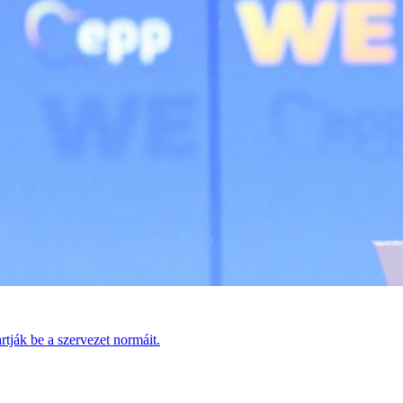
tják be a szervezet normáit.