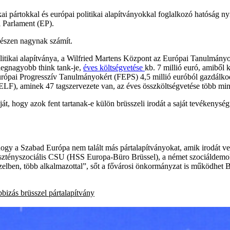
ikai pártokkal és európai politikai alapítványokkal foglalkozó hatóság
i Parlament (EP).
gészen nagynak számít.
tikai alapítványa, a Wilfried Martens Központ az Európai Tanulmányokér
legnagyobb think tank-je,
éves költségvetése
kb. 7 millió euró, amiből 
urópai Progresszív Tanulmányokért (FEPS) 4,5 millió euróból gazdálkod
 (ELF), aminek 47 tagszervezete van, az éves összköltségvetése több min
ogy azok fent tartanak-e külön brüsszeli irodát a saját tevékenységük 
gy a Szabad Európa nem talált más pártalapítványokat, amik irodát v
tényszociális CSU (HSS Europa-Büro Brüssel), a német szociáldemok
szelben, több alkalmazottal”, sőt a fővárosi önkormányzat is működhe
bbizás
brüsszel
pártalapítvány