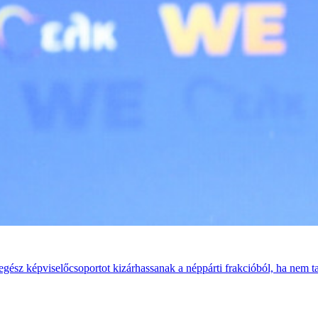
sz képviselőcsoportot kizárhassanak a néppárti frakcióból, ha nem tar