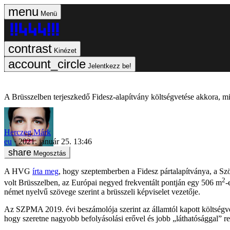
Menü
Kinézet
Jelentkezz be!
A Brüsszelben terjeszkedő Fidesz-alapítvány költségvetése akkora, m
Herczeg Márk
eu
2021. január 25. 13:46
Megosztás
A HVG
írta meg
, hogy szeptemberben a Fidesz pártalapítványa, a Sz
2
volt Brüsszelben, az Európai negyed frekventált pontján egy 506 m
-
német nyelvű szövege szerint a brüsszeli képviselet vezetője.
Az SZPMA 2019. évi beszámolója szerint az államtól kapott költségvet
hogy szeretne nagyobb befolyásolási erővel és jobb „láthatósággal” r