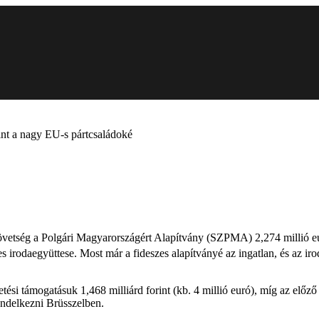
int a nagy EU-s pártcsaládoké
övetség a Polgári Magyarországért Alapítvány (SZPMA) 2,274 millió eur
es irodaegyüttese. Most már a fideszes alapítványé az ingatlan, és az
ési támogatásuk 1,468 milliárd forint (kb. 4 millió euró), míg az előz
endelkezni Brüsszelben.