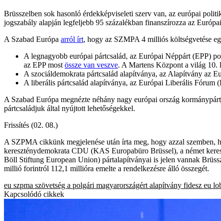
Brüsszelben sok hasonló érdekképviseleti szerv van, az európai polit
jogszabály alapján legfeljebb 95 százalékban finanszírozza az Európa
A Szabad Európa
arról írt
, hogy az SZMPA 4 milliós költségvetése e
A legnagyobb európai pártcsalád, az Európai Néppárt (EPP) poli
az EPP most
össze van veszve
. A Martens Központ a világ 10. 
A szociáldemokrata pártcsalád alapítványa, az Alapítvány az E
A liberális pártcsalád alapítványa, az Európai Liberális Fórum
A Szabad Európa megnézte néhány nagy európai ország kormánypártját, h
pártcsaládjuk által nyújtott lehetőségekkel.
Frissítés (02. 08.)
A SZPMA cikkünk megjelenése után írta meg, hogy azzal szemben, ho
kereszténydemokrata CDU (KAS Europabüro Brüssel), a német keresz
Böll Stiftung European Union) pártalapítványai is jelen vannak Brüs
millió forintról 112,1 millióra emelte a rendelkezésre álló összegét.
eu
szpma
szövetség a polgári magyarországért alapítvány
fidesz
eu
lo
Kapcsolódó cikkek