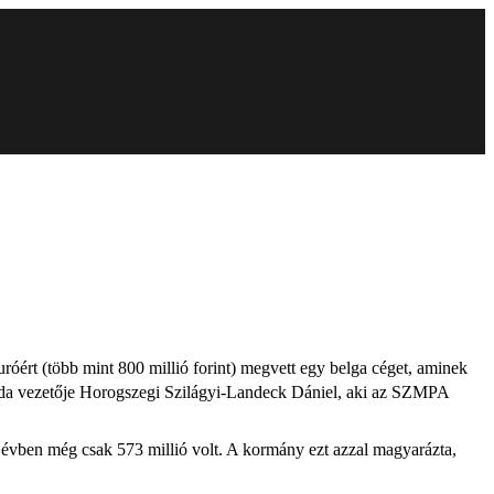
óért (több mint 800 millió forint) megvett egy belga céget, aminek
 iroda vezetője Horogszegi Szilágyi-Landeck Dániel, aki az SZMPA
ő évben még csak 573 millió volt. A kormány ezt azzal magyarázta,