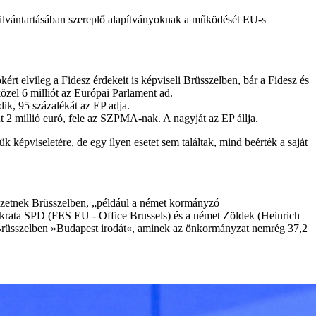
 nyilvántartásában szereplő alapítványoknak a működését EU-s
t elvileg a Fidesz érdekeit is képviseli Brüsszelben, bár a Fidesz és
közel 6 milliót az Európai Parlament ad.
ik, 95 százalékát az EP adja.
t 2 millió euró, fele az SZPMA-nak. A nagyját az EP állja.
képviseletére, de egy ilyen esetet sem találtak, mind beérték a saját
ezetnek Brüsszelben, „például a német kormányzó
rata SPD (FES EU - Office Brussels) és a német Zöldek (Heinrich
t Brüsszelben »Budapest irodát«, aminek az önkormányzat nemrég 37,2