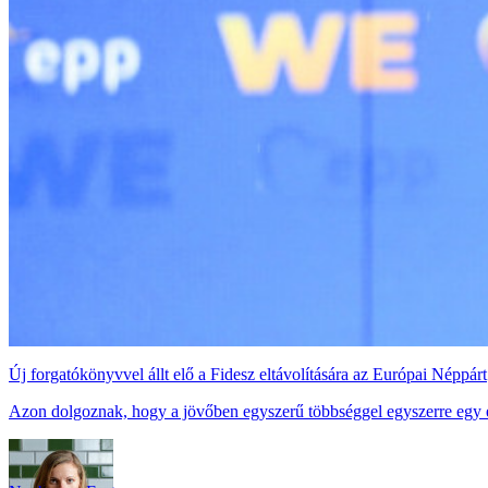
Új forgatókönyvvel állt elő a Fidesz eltávolítására az Európai Néppárt
Azon dolgoznak, hogy a jövőben egyszerű többséggel egyszerre egy egé