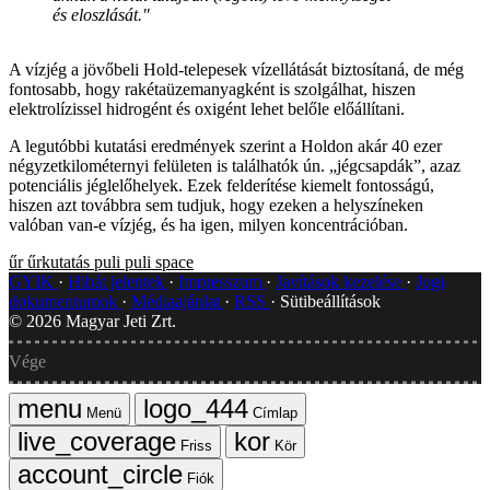
és eloszlását."
A vízjég a jövőbeli Hold-telepesek vízellátását biztosítaná, de még
fontosabb, hogy rakétaüzemanyagként is szolgálhat, hiszen
elektrolízissel hidrogént és oxigént lehet belőle előállítani.
A legutóbbi kutatási eredmények szerint a Holdon akár 40 ezer
négyzetkilométernyi felületen is találhatók ún. „jégcsapdák”, azaz
potenciális jéglelőhelyek. Ezek felderítése kiemelt fontosságú,
hiszen azt továbbra sem tudjuk, hogy ezeken a helyszíneken
valóban van-e vízjég, és ha igen, milyen koncentrációban.
űr
űrkutatás
puli
puli space
GYIK
Hibát jelentek
Impresszum
Javítások kezelése
Jogi
dokumentumok
Médiaajánlat
RSS
Sütibeállítások
©
2026
Magyar Jeti Zrt.
Vége
Menü
Címlap
Friss
Kör
Fiók