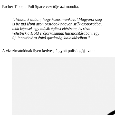
Pacher Tibor, a Puli Space vezetője azt mondta,
"[h]iszünk abban, hogy közös munkával Magyarország
is be tud lépni azon országok nagyon szűk csoportjába,
akik képesek egy másik égitest elérésére, és részt
vehetnek a Hold erőforrásainak hasznosításában, egy
új, innovációra építő gazdaság kialakításában."
A vízszimatolónak ilyen kedves, fagyott pulis logója van: