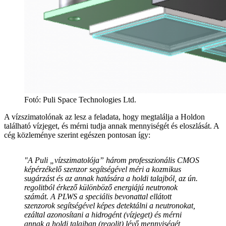
Fotó
:
Puli Space Technologies Ltd.
A vízszimatolónak az lesz a feladata, hogy megtalálja a Holdon
található vízjeget, és mérni tudja annak mennyiségét és eloszlását. A
cég közleménye szerint egészen pontosan így:
"A Puli „vízszimatolója” három professzionális CMOS
képérzékelő szenzor segítségével méri a kozmikus
sugárzást és az annak hatására a holdi talajból, az ún.
regolitból érkező különböző energiájú neutronok
számát. A PLWS a speciális bevonattal ellátott
szenzorok segítségével képes detektálni a neutronokat,
ezáltal azonosítani a hidrogént (vízjeget) és mérni
annak a holdi talajban (regolit) lévő mennyiségét