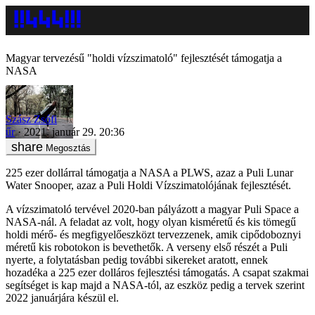
Magyar tervezésű "holdi vízszimatoló" fejlesztését támogatja a
NASA
Szász Zsófi
űr
2021. január 29. 20:36
Megosztás
225 ezer dollárral támogatja a NASA a PLWS, azaz a Puli Lunar
Water Snooper, azaz a Puli Holdi Vízszimatolójának fejlesztését.
A vízszimatoló tervével 2020-ban pályázott a magyar Puli Space a
NASA-nál. A feladat az volt, hogy olyan kisméretű és kis tömegű
holdi mérő- és megfigyelőeszközt tervezzenek, amik cipődoboznyi
méretű kis robotokon is bevethetők. A verseny első részét a Puli
nyerte, a folytatásban pedig további sikereket aratott, ennek
hozadéka a 225 ezer dolláros fejlesztési támogatás. A csapat szakmai
segítséget is kap majd a NASA-tól, az eszköz pedig a tervek szerint
2022 januárjára készül el.