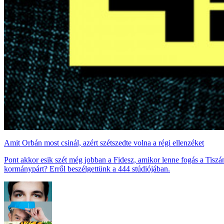
Amit Orbán most csinál, azért szétszedte volna a régi ellenzéket
Pont akkor esik szét még jobban a Fidesz, amikor lenne fogás a Tiszán
kormánypárt? Erről beszélgettünk a 444 stúdiójában.