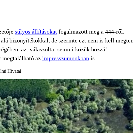
zetője
súlyos állításokat
fogalmazott meg a 444-ről.
alá bizonyítékokkal, de szerinte ezt nem is kell megten
cégében, azt válaszolta: semmi közük hozzá!
 megtalálható az
impresszumunkban
is.
lmi Hivatal