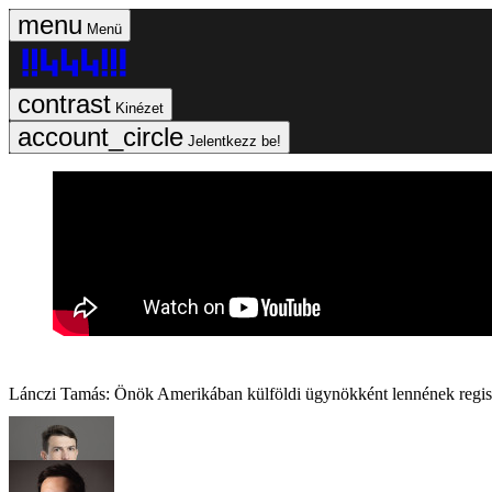
Menü
Kinézet
Jelentkezz be!
Lánczi Tamás: Önök Amerikában külföldi ügynökként lennének regis