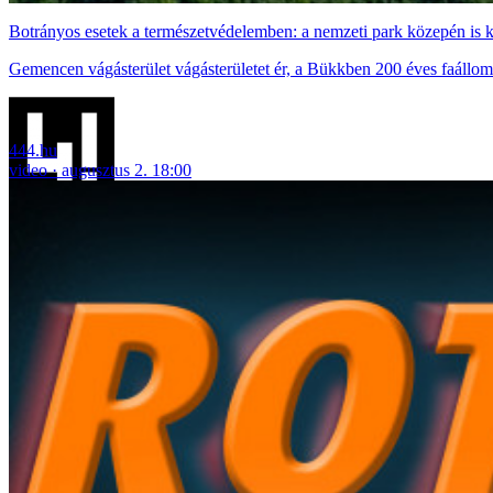
Botrányos esetek a természetvédelemben: a nemzeti park közepén is ki
Gemencen vágásterület vágásterületet ér, a Bükkben 200 éves faállom
444.hu
video
augusztus 2. 18:00