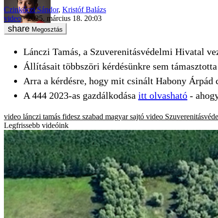
Czinkóczi Sándor
,
Kristóf Balázs
video
2025. március 18. 20:03
Megosztás
Lánczi Tamás, a Szuverenitásvédelmi Hivatal ve
Állításait többszöri kérdésünkre sem támasztotta 
Arra a kérdésre, hogy mit csinált Habony Árpád 
A 444 2023-as gazdálkodása
itt olvasható
- ahogy
video
lánczi tamás
fidesz
szabad magyar sajtó
video
Szuverenitásvéde
Legfrissebb videóink