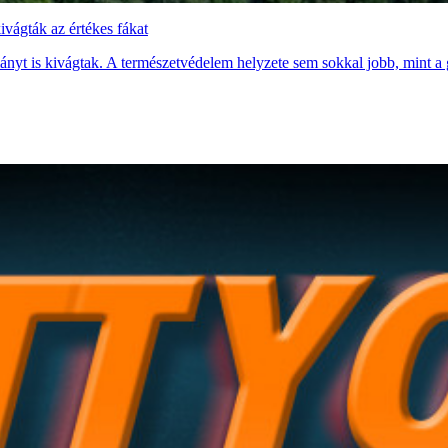
vágták az értékes fákat
ányt is kivágtak. A természetvédelem helyzete sem sokkal jobb, mint 