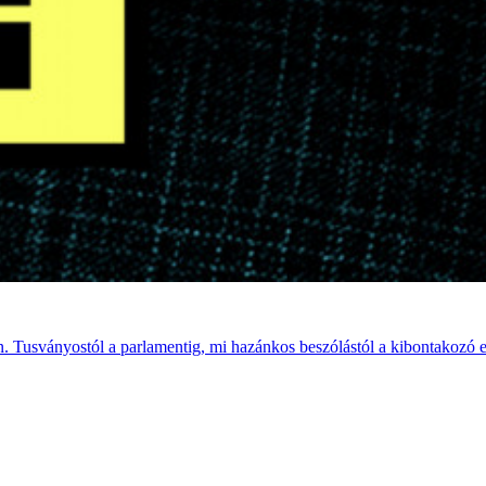
. Tusványostól a parlamentig, mi hazánkos beszólástól a kibontakozó en