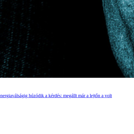
ergiaválságig húzódik a kérdés: megállt már a lejtőn a volt