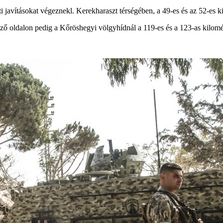
avításokat végeznekl. Kerekharaszt térségében, a 49-es és az 52-es kil
ő oldalon pedig a Kőröshegyi völgyhídnál a 119-es és a 123-as kilométer