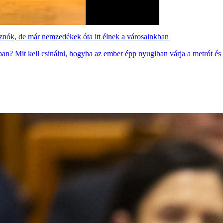
isznók, de már nemzedékek óta itt élnek a városainkban
ban? Mit kell csinálni, hogyha az ember épp nyugiban várja a metrót és