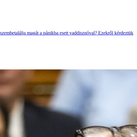
 szembetalálja magát a pánikba esett vaddisznóval? Ezekről kérdeztük