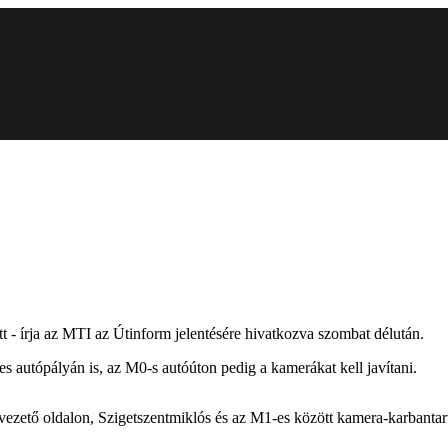
t - írja az MTI az Útinform jelentésére hivatkozva szombat délután.
 autópályán is, az M0-s autóúton pedig a kamerákat kell javítani.
vezető oldalon, Szigetszentmiklós és az M1-es között kamera-karbantart