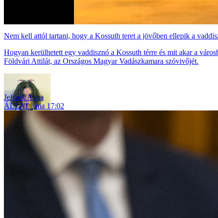
Nem kell attól tartani, hogy a Kossuth teret a jövőben ellepik a vadd
Hogyan kerülhetett egy vaddisznó a Kossuth térre és mit akar a város
Földvári Attilát, az Országos Magyar Vadászkamara szóvivőjét.
Jelinek Anna
ÁLLAT
ma 17:02