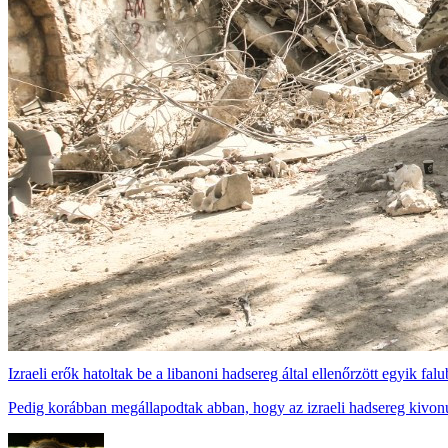
Izraeli erők hatoltak be a libanoni hadsereg által ellenőrzött egyik falu
Pedig korábban megállapodtak abban, hogy az izraeli hadsereg kivonu