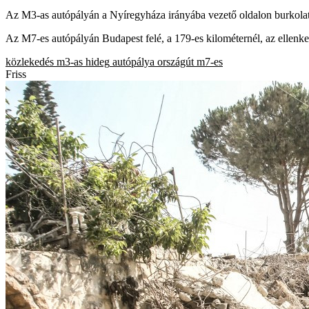
Az M3-as autópályán a Nyíregyháza irányába vezető oldalon burkolati j
Az M7-es autópályán Budapest felé, a 179-es kilométernél, az ellenkez
közlekedés
m3-as
hideg
autópálya
országút
m7-es
Friss