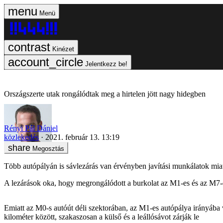
Menü
Kinézet
Jelentkezz be!
Országszerte utak rongálódtak meg a hirtelen jött nagy hidegben
Rényi Pál Dániel
közlekedés
2021. február 13. 13:19
Megosztás
Több autópályán is sávlezárás van érvényben javítási munkálatok miat
A lezárások oka, hogy megrongálódott a burkolat az M1-es és az M7-es
Emiatt az M0-s autóút déli szektorában, az M1-es autópálya irányába 
kilométer között, szakaszosan a külső és a leállósávot zárják le