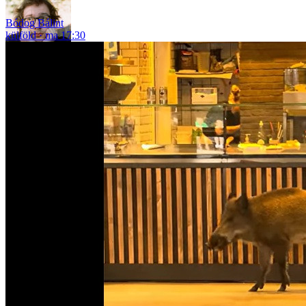
Bódog Bálint
külföld
ma 17:30