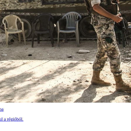
ba
l a régióból.