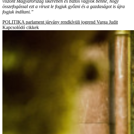
viszont Magyarország sikerében és biztos vagyok benne, hogy
összefogással ezt a vírust le fogjuk győzni és a gazdaságot is újra
fogjuk indítani.”
POLITIKA
parlament
járvány
rendkívüli jogrend
Varga Judit
Kapcsolódó cikkek