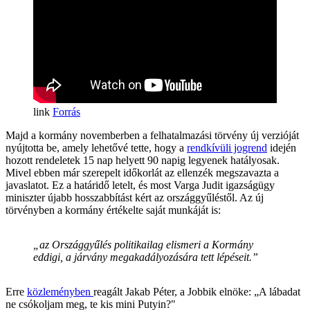
Forrás
Majd a kormány novemberben a felhatalmazási törvény új verzióját
nyújtotta be, amely lehetővé tette, hogy a
rendkívüli jogrend
idején
hozott rendeletek 15 nap helyett 90 napig legyenek hatályosak.
Mivel ebben már szerepelt időkorlát az ellenzék megszavazta a
javaslatot. Ez a határidő letelt, és most Varga Judit igazságügy
miniszter újabb hosszabbítást kért az országgyűléstől. Az új
törvényben a kormány értékelte saját munkáját is:
„az Országgyűlés politikailag elismeri a Kormány
eddigi, a járvány megakadályozására tett lépéseit.”
Erre
közleményben
reagált Jakab Péter, a Jobbik elnöke: „A lábadat
ne csókoljam meg, te kis mini Putyin?"