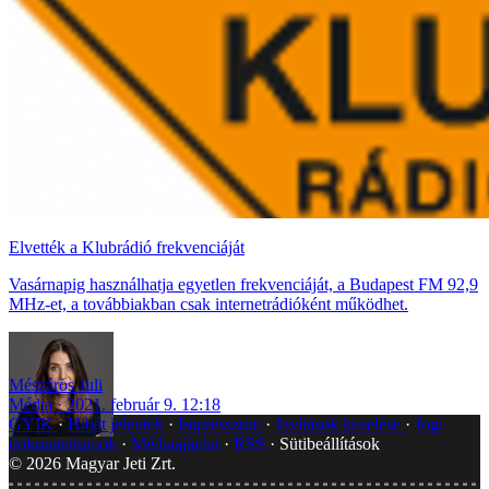
Elvették a Klubrádió frekvenciáját
Vasárnapig használhatja egyetlen frekvenciáját, a Budapest FM 92,9
MHz-et, a továbbiakban csak internetrádióként működhet.
Mészáros Juli
Média
2021. február 9. 12:18
GYIK
Hibát jelentek
Impresszum
Javítások kezelése
Jogi
dokumentumok
Médiaajánlat
RSS
Sütibeállítások
©
2026
Magyar Jeti Zrt.