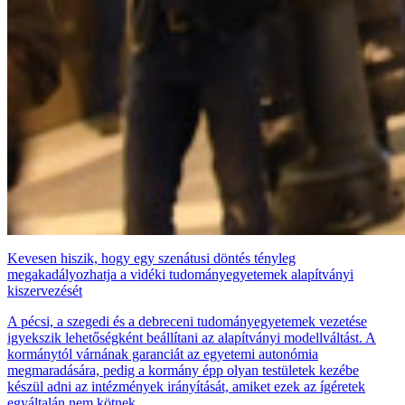
Kevesen hiszik, hogy egy szenátusi döntés tényleg
megakadályozhatja a vidéki tudományegyetemek alapítványi
kiszervezését
A pécsi, a szegedi és a debreceni tudományegyetemek vezetése
igyekszik lehetőségként beállítani az alapítványi modellváltást. A
kormánytól várnának garanciát az egyetemi autonómia
megmaradására, pedig a kormány épp olyan testületek kezébe
készül adni az intézmények irányítását, amiket ezek az ígéretek
egyáltalán nem kötnek.