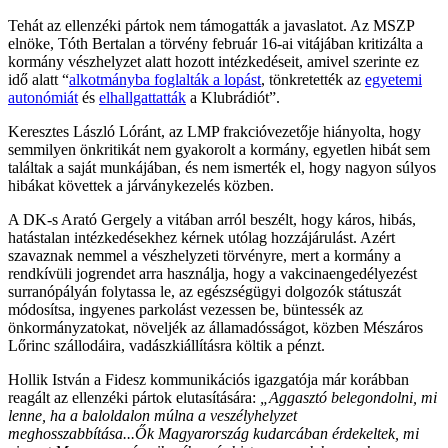
Tehát az ellenzéki pártok nem támogatták a javaslatot. Az MSZP
elnöke, Tóth Bertalan a törvény február 16-ai vitájában kritizálta a
kormány vészhelyzet alatt hozott intézkedéseit, amivel szerinte ez
idő alatt “
alkotmányba foglalták a lopást
, tönkretették az
egyetemi
autonómiát
és
elhallgattatták
a Klubrádiót”.
Keresztes László Lóránt, az LMP frakcióvezetője hiányolta, hogy
semmilyen önkritikát nem gyakorolt a kormány, egyetlen hibát sem
találtak a saját munkájában, és nem ismerték el, hogy nagyon súlyos
hibákat követtek a járványkezelés közben.
A DK-s Arató Gergely a vitában arról beszélt, hogy káros, hibás,
hatástalan intézkedésekhez kérnek utólag hozzájárulást. Azért
szavaznak nemmel a vészhelyzeti törvényre, mert a kormány a
rendkívüli jogrendet arra használja, hogy a vakcinaengedélyezést
surranópályán folytassa le, az egészségügyi dolgozók státuszát
módosítsa, ingyenes parkolást vezessen be, büntessék az
önkormányzatokat, növeljék az államadósságot, közben Mészáros
Lőrinc szállodáira, vadászkiállításra költik a pénzt.
Hollik István a Fidesz kommunikációs igazgatója már korábban
reagált az ellenzéki pártok elutasítására:
„Aggasztó belegondolni, mi
lenne, ha a baloldalon múlna a veszélyhelyzet
meghosszabbítása...Ők Magyarország kudarcában érdekeltek, mi