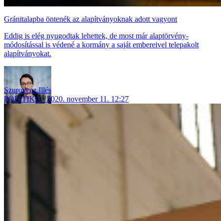
Gránitalapba öntenék az alapítványoknak adott vagyont
Eddig is elég nyugodtak lehettek, de most már alaptörvény-
módosítással is védené a kormány a saját embereivel telepakolt
alapítványokat.
Szurovecz Illés
POLITIKA
2020. november 11. 12:27