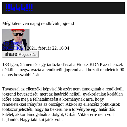
Még kilencven napig rendkívüli jogrend
Ács Dániel
POLITIKA
2021. február 22. 16:04
Megosztás
133 igen, 55 nem és egy tartózkodással a Fidesz-KDNP az ellenzék
nélkül is megszavazta a rendkívüli jogrend alatt hozott rendeletek 90
napos hosszabbítását.
Tavasszal az ellenzéki képviselők azért nem támogatták a rendkívüli
jogrend bevezetését, mert az határidő nélkül, gyakorlatilag korlátlan
időre adta meg a felhatalmazást a kormánynak arra, hogy
rendeletekkel irányítsa az országot. Akkor az ellenzéki politikusok
többször jelezték, hogy ha bekerülne a törvénybe egy határidős
kitétel, akkor támogatnák a dolgot, Orbán Viktor erre nem volt
hajlandó. Nagy taktikai játék volt: