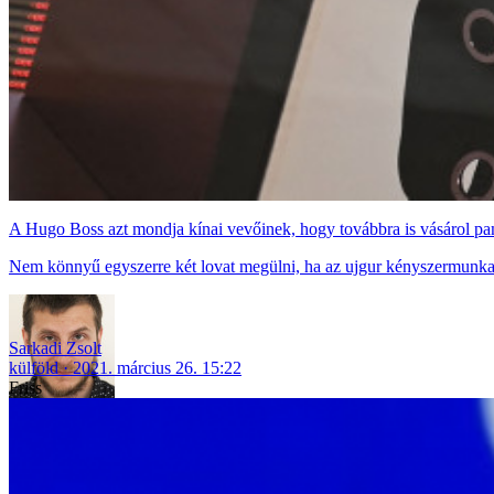
A Hugo Boss azt mondja kínai vevőinek, hogy továbbra is vásárol pam
Nem könnyű egyszerre két lovat megülni, ha az ujgur kényszermunka 
Sarkadi Zsolt
külföld
2021. március 26. 15:22
Friss