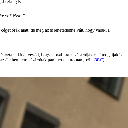
j-hsziang is.
 piacon? Nem.”
éget órák alatt, de még az is lehetetlenné vált, hogy valaki a
ékoztatta kínai vevőit, hogy „továbbra is vásárolják és támogatják” a
 az életben nem vásároltak pamutot a tartományból.
(
BBC
)