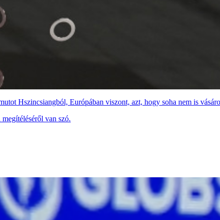
utot Hszincsiangból, Európában viszont, azt, hogy soha nem is vásáro
megítéléséről van szó.