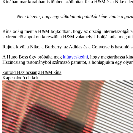
Kínában már korábban is többen szólítottak fel a H&M és a Nike elleni
„Nem hiszem, hogy egy vállalatnak politikát kéne vinnie a ga
Kína odáig ment a H&M-bojkottban, hogy az ország internetszolgáltatásá
taxirendelő appokon keresztül a H&M valamelyik boltját adja meg úti
Rajtuk kívül a Nike, a Burberry, az Adidas és a Converse is hasonló so
A Hugo Boss úgy próbálta meg
kiügyeskedni
, hogy megtarthassa kína
Hszincsiang tartományból származó pamutot, a honlapjukra egy olyan 
külföld
Hszincsiang
H&M
kína
Kapcsolódó cikkek