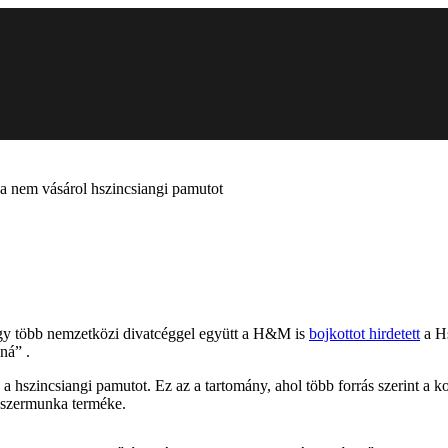
ha nem vásárol hszincsiangi pamutot
ogy több nemzetközi divatcéggel együtt a H&M is
bojkottot hirdetett
a Hs
ná” .
 a hszincsiangi pamutot. Ez az a tartomány, ahol több forrás szerint a 
yszermunka terméke.