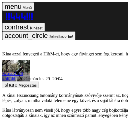
Menü
Kinézet
Jelentkezz be!
Kína azzal fenyegeti a H&M-et, hogy egy fityinget sem fog keresni, 
Szász Zsófi
külföld
2021. március 29. 20:04
Megosztás
A kínai Hszincsiang tartomány kormányának szóvivője szerint az, h
lépés, „olyan, mintha valaki felemelne egy követ, és a saját lábára dob
Kína látványosan nem viseli jól, hogy egyre több nagy cég bojkottálja
dolgoztatják a kínaiak, így az innen származó pamut lényegében kén