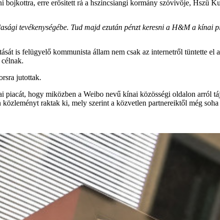
 bojkottra, erre erősített rá a hszincsiangi kormány szóvivője, Hszü Ku
zdasági tevékenységébe. Tud majd ezután pénzt keresni a H&M a kínai
t is felügyelő kommunista állam nem csak az internetről tüntette el a c
 célnak.
rsra jutottak.
i piacát, hogy miközben a Weibo nevű kínai közösségi oldalon arról táj
közleményt raktak ki, mely szerint a közvetlen partnereiktől még soha