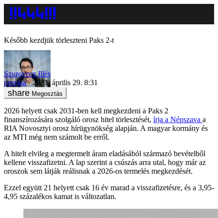
Később kezdjük törleszteni Paks 2-t
Szurovecz Illés
energia
2021. április 29. 8:31
Megosztás
2026 helyett csak 2031-ben kell megkezdeni a Paks 2
finanszírozására szolgáló orosz hitel törlesztését,
írja a Népszava
a
RIA Novosztyi orosz hírügynökség alapján. A magyar kormány és
az MTI még nem számolt be erről.
A hitelt elvileg a megtermelt áram eladásából származó bevételből
kellene visszafizetni. A lap szerint a csúszás arra utal, hogy már az
oroszok sem látják reálisnak a 2026-os termelés megkezdését.
Ezzel együtt 21 helyett csak 16 év marad a visszafizetésre, és a 3,95-
4,95 százalékos kamat is változatlan.