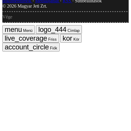
dokumentumok
Médiaajánlat
RSS
Sütibeállítások
©
2026
Magyar Jeti Zrt.
Vége
Menü
Címlap
Friss
Kör
Fiók