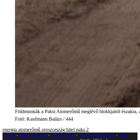
Földmunkák a Paksi Atomerőmű meglévő blokkjaitól északra, azo
Fotó
:
Kaufmann Balázs / 444
energia
atomerőmű
oroszország
hitel
paks 2
GYIK
Hibát jelentek
Impresszum
Javítások kezelése
Jogi