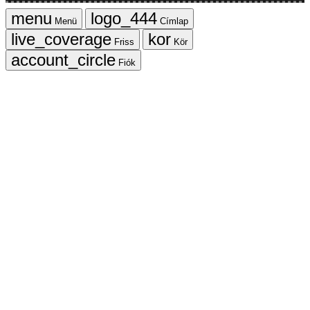
Menü
Címlap
Friss
Kör
Fiók