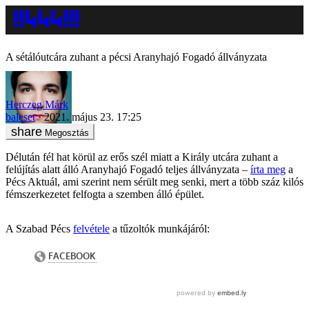
A sétálóutcára zuhant a pécsi Aranyhajó Fogadó állványzata
Herczeg Márk
baleset
2021. május 23. 17:25
Megosztás
Délután fél hat körül az erős szél miatt a Király utcára zuhant a
felújítás alatt álló Aranyhajó Fogadó teljes állványzata –
írta meg
a
Pécs Aktuál, ami szerint nem sérült meg senki, mert a több száz kilós
fémszerkezetet felfogta a szemben álló épület.
A Szabad Pécs
felvétele
a tűzoltók munkájáról: