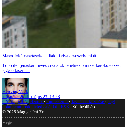
Másodfokú riasztásokat adtak ki zivatarveszély miatt
Több déli járásban heves zivatarok lehetnek, amiket károkozó szél,
jégeső kísérhet.
Herczeg Márk
időjárás
2021. május 23. 13:28
GYIK
Hibát jelentek
Impresszum
Javítások kezelése
Jogi
dokumentumok
Médiaajánlat
RSS
Sütibeállítások
©
2026
Magyar Jeti Zrt.
Vége