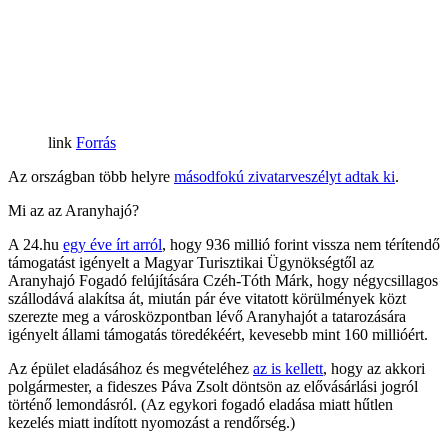
Forrás
Az országban több helyre
másodfokú zivatarveszélyt adtak ki
.
Mi az az Aranyhajó?
A 24.hu
egy éve írt arról
, hogy 936 millió forint vissza nem térítendő
támogatást igényelt a Magyar Turisztikai Ügynökségtől az
Aranyhajó Fogadó felújítására Czéh-Tóth Márk, hogy négycsillagos
szállodává alakítsa át, miután pár éve vitatott körülmények közt
szerezte meg a városközpontban lévő Aranyhajót a tatarozására
igényelt állami támogatás töredékéért, kevesebb mint 160 millióért.
Az épület eladásához és megvételéhez
az is kellett
, hogy az akkori
polgármester, a fideszes Páva Zsolt döntsön az elővásárlási jogról
történő lemondásról. (Az egykori fogadó eladása miatt hűtlen
kezelés miatt indított nyomozást a rendőrség.)