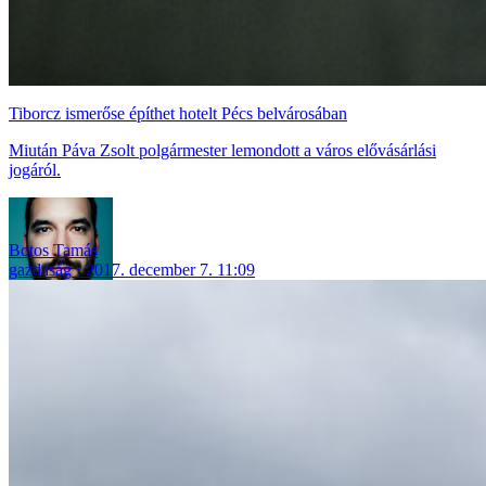
Tiborcz ismerőse építhet hotelt Pécs belvárosában
Miután Páva Zsolt polgármester lemondott a város elővásárlási
jogáról.
Botos Tamás
gazdaság
2017. december 7. 11:09