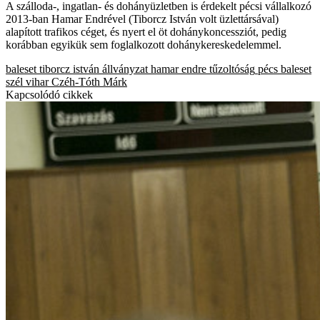
A szálloda-, ingatlan- és dohányüzletben is érdekelt pécsi vállalkozó
2013-ban Hamar Endrével (Tiborcz István volt üzlettársával)
alapított trafikos céget, és nyert el öt dohánykoncessziót, pedig
korábban egyikük sem foglalkozott dohánykereskedelemmel.
baleset
tiborcz istván
állványzat
hamar endre
tűzoltóság
pécs
baleset
szél
vihar
Czéh-Tóth Márk
Kapcsolódó cikkek